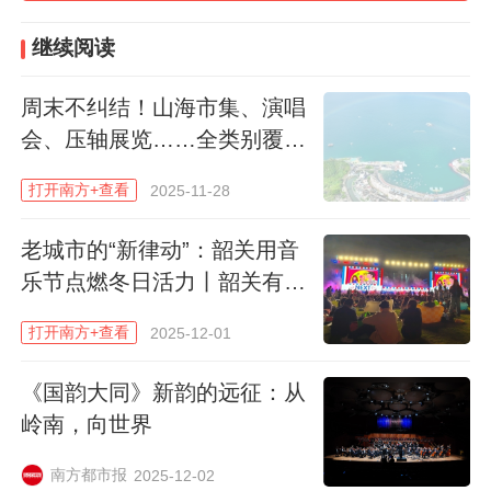
◁ 左滑浏览本期海报精选，长按二维码看报道
继续阅读
【这一次，我拥抱了粤港澳】
周末不纠结！山海市集、演唱
会、压轴展览……全类别覆
盖 | 一周深活
打开南方+查看
2025-11-28
老城市的“新律动”：韶关用音
乐节点燃冬日活力丨韶关有话
说
打开南方+查看
2025-12-01
《国韵大同》新韵的远征：从
岭南，向世界
珠江两岸相映生辉，维多利亚港风情万种，
路氹城霓虹闪烁。我，全国运动会，有了新
南方都市报
2025-12-02