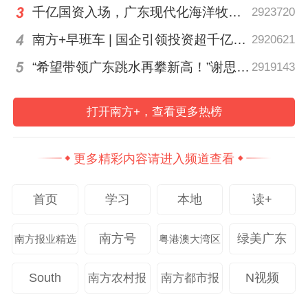
十五运会在粤港澳大湾区启幕，掀起了一股
千亿国资入场，广东现代化海洋牧场建设进入2.0时代｜聊点政经事
2923720
全民健身热。体育的光芒，从不专属于赛场
南方+早班车 | 国企引领投资超千亿！广东现代化海洋牧场建设提速
2920621
的聚光灯下，它更闪耀在清晨的公园、街角
“希望带领广东跳水再攀新高！”谢思埸将亮相省运会开幕式
2919143
的球场、身边的健身房……不同职业、年龄
的普通人在运动中突破自我，成为“凡人英
打开南方+，查看更多热榜
雄”，加冕自己的冠军。
详情>>
更多精彩内容请进入频道查看
【文化中国行·小雪 | 岭南微寒启冬韵，赛场
驰骋展锋芒】
首页
学习
本地
读+
南方号
绿美广东
南方报业精选
粤港澳大湾区
South
N视频
南方农村报
南方都市报