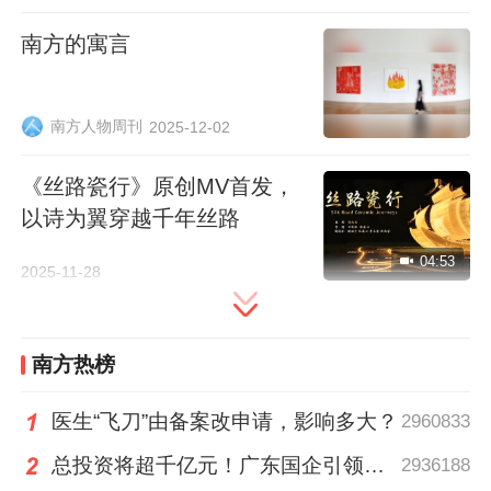
的“搭子”粤港澳，在这片充满活力与创新的
南方的寓言
土地上，开启了一段新的不凡之旅。
详情>>
【开辟自己的主场，你我都是自己的英雄｜
南方人物周刊
2025-12-02
我的全运会全系列】
《丝路瓷行》原创MV首发，
以诗为翼穿越千年丝路
04:53
2025-11-28
南方热榜
医生“飞刀”由备案改申请，影响多大？
2960833
总投资将超千亿元！广东国企引领现代化海洋牧场建设
2936188