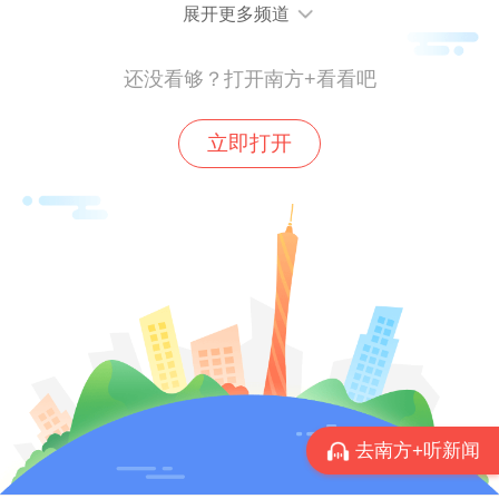
展开更多频道
还没看够？打开南方+看看吧
立即打开
“久雨重阳后，清寒小雪前。”11月22日，冬
意渐浓——小雪，携薄霜与微寒，为大地披
上清浅的冬装。“小雪”有三候：一候虹藏不
见，天地敛气，虹霓隐入云霭；二候天气上
升地气下降，阴阳渐分，万物失去生机；三
候闭塞而成冬，寒气凝滞，静待岁暮。冬非
终章，而是沉淀与新生之序。这土地在静默
中蓄力，四时律动，亘古绵长。
详情>>
去南方+听新闻