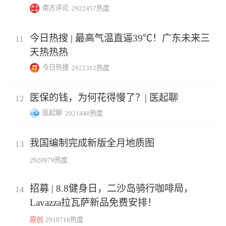
南方评论
2922457热度
今日热搜 | 最高气温直逼39℃！广东未来三
11
天热热热
今日热搜
2922312热度
医保的钱，为何花得慢了？| 医起聊
12
医起聊
2921448热度
我国编制完成新版全月地质图
13
2920979热度
招募 | 8.8健身日，二沙岛骑行咖啡局，
14
Lavazza拉瓦萨新品免费安排！
原创
2918716热度