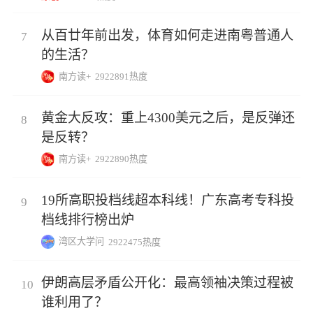
从百廿年前出发，体育如何走进南粤普通人
7
的生活？
南方读+
2922891热度
黄金大反攻：重上4300美元之后，是反弹还
8
是反转？
南方读+
2922890热度
19所高职投档线超本科线！广东高考专科投
9
档线排行榜出炉
湾区大学问
2922475热度
伊朗高层矛盾公开化：最高领袖决策过程被
10
谁利用了？