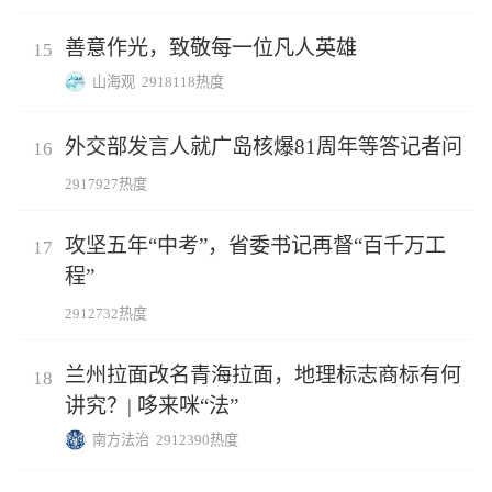
善意作光，致敬每一位凡人英雄
15
山海观
2918118热度
外交部发言人就广岛核爆81周年等答记者问
16
2917927热度
攻坚五年“中考”，省委书记再督“百千万工
17
程”
2912732热度
兰州拉面改名青海拉面，地理标志商标有何
18
讲究？| 哆来咪“法”
南方法治
2912390热度