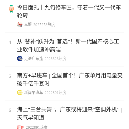
今日面孔｜九旬修车匠，守着一代又一代车
轮转
点解
2927278热度
从“替补”跃升为“首选”！新一代国产核心工
4
业软件加速冲高端
走进广东造
2923323热度
南方+早班车 | 全国首个！广东单月用电量突
5
破千亿千瓦时
新闻早班车
2922891热度
海上“三台共舞”，广东或将迎来“空调外机” |
6
天气早知道
原创
2922891热度