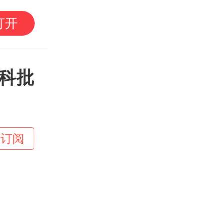
泰国校园枪击案死亡人
打开
本科批
+订阅