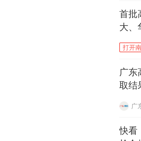
首批
大、
数线
打开南
广东
取结
广
快看