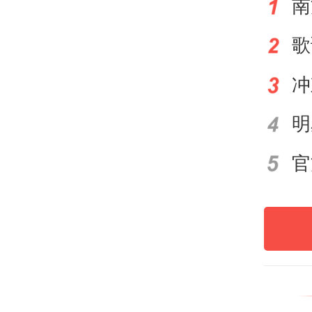
南
南方
官