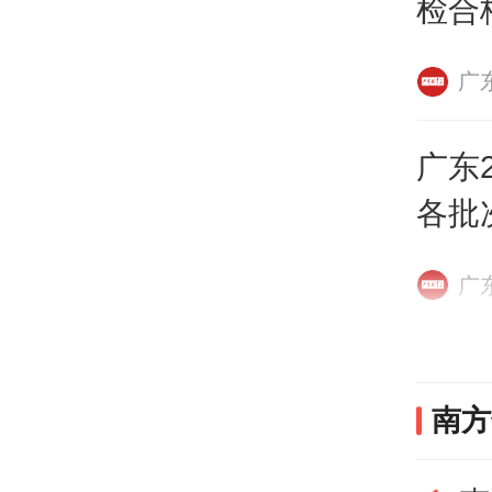
检合
广
广东2
各批
广
南方