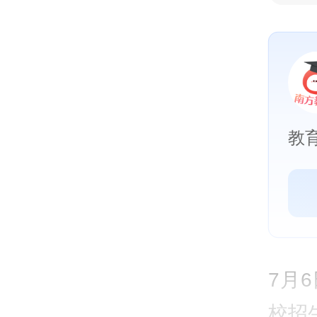
教
7月
校招