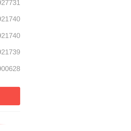
927731
921740
921740
得
921739
 毛帅楠
900628
 蓝淑茹