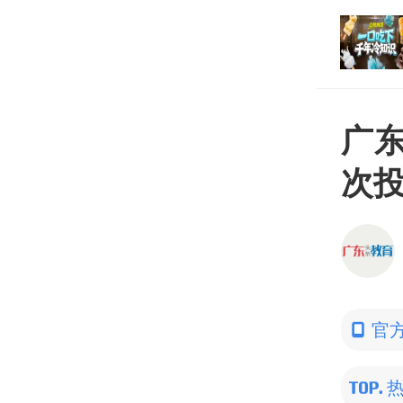
打开
平台
广东
次
官