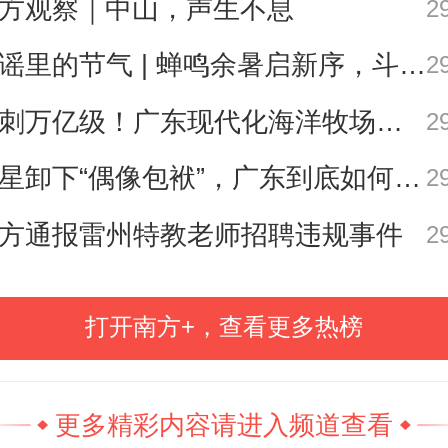
方观察｜中山，声生不息
2
+记者 陈伊纯
歌谣里的节气 | 蝉鸣余暑启新序，斗指西南迎立秋
2
冲刺万亿级！广东现代化海洋牧场建设提速
2
南方日报、南方+客户端原创，未经授权不
转载
明星卸下“偶像包袱”，广东到底如何让人变松弛？ | 好看·南方号
2
编辑
方通报雷州特教老师招聘违规事件
2
校对
打开南方+，查看更多热榜
本文作者
更多精彩内容请进入频道查看
陈伊纯