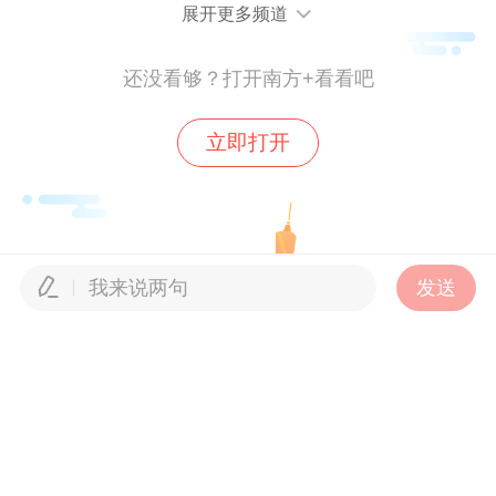
展开更多频道
这股“光伏热”同样在乡村蔓延。石滩镇
还没看够？打开南方+看看吧
元洲村三峡移民村，建设“渔光互补”项目
——鱼塘上发电、鱼塘下养鱼，一地两用，
立即打开
打造广州首个“集中汇流”模式光伏并网场
景，每年为村民创造超60万元“阳光”收入；
仙村镇西南村建设1条全长1.9公里的分布式
光伏长廊，巧妙融合低碳发电与岭南风貌，
发送
将乡村低效空间盘活为兼具生态、经济与社
会效益的新地标。“以前这里就是一条普通的
村道，现在上面是光伏板，下面能走路骑
车，还能遮阳挡雨。”西南村一位村民笑着
说。这条光伏长廊年均发电量约200万度，
为村集体提供稳定绿色能源补给，每年可减