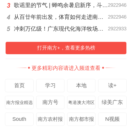
歌谣里的节气 | 蝉鸣余暑启新序，斗指西南迎立秋
2922946
从百廿年前出发，体育如何走进南粤普通人的生活？
2922946
冲刺万亿级！广东现代化海洋牧场建设提速
2922933
打开南方+，查看更多热榜
《城林雾韵间的光影》陈国龙
更多精彩内容请进入频道查看
众山精密并非个例。在增城，越来越多
首页
学习
本地
读+
的企业及单位将目光投向屋顶——这片过去
被忽视的“闲置资源”。据统计，截至目前，
南方号
绿美广东
南方报业精选
粤港澳大湾区
增城区光伏总装机容量超70万千瓦，位居全
South
N视频
南方农村报
南方都市报
市各区第二位，有力补充增城区可再生能源
供给。