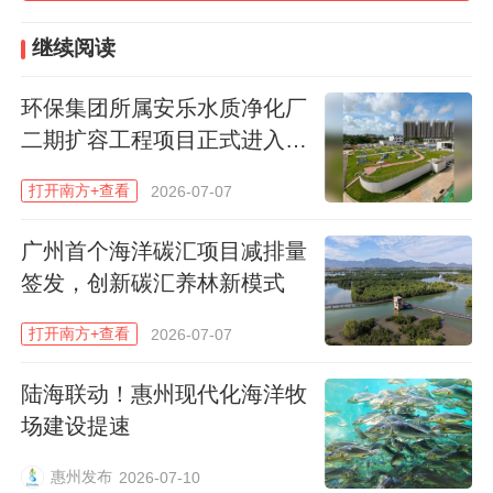
继续阅读
环保集团所属安乐水质净化厂
二期扩容工程项目正式进入商
业运营
打开南方+查看
2026-07-07
广州首个海洋碳汇项目减排量
旺隆电厂燃气计量撬升压检查，图源：广州国资
签发，创新碳汇养林新模式
清洁电量要发得出、储得住、用得好。
打开南方+查看
2026-07-07
增城大力构建“发—储—用”协同的绿色能源
陆海联动！惠州现代化海洋牧
体系，积极打造多元能源综合示范项目。荔
场建设提速
兴路多元能源互动综合示范站、派潭光储充
一体化智能超充站等相继投产；自主完成23
惠州发布
2026-07-10