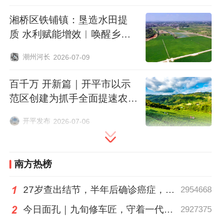
个充电站场、120支充电桩建设，大力推广
湘桥区铁铺镇：垦造水田提
电窑炉、电磁厨房、热泵等清洁用能设备，
质 水利赋能增效︱唤醒乡村·
近三年完成电能替代超20亿千瓦时，可量化
运营未来
电能替代1.8亿千瓦时，推动全社会节约电量
潮州河长
2026-07-09
1.1亿千瓦时。
百千万 开新篇｜开平市以示
范区创建为抓手全面提速农业
另一方面，“光伏+”模式正在增城遍地开
现代化发展
花。走进位于增城开发区的众山精密公司，
开平发布
2026-07-06
厂房屋顶上一排排深蓝色的光伏板在阳光下
熠熠生辉。这家公司积极落实广东省光伏高
南方热榜
质量发展行动，2024年在新和园区屋顶建设
光伏发电项目，年均发电量300万度，有效
27岁查出结节，半年后确诊癌症，甲状腺癌真的“懒”吗？
2954668
实现了节能降碳。
今日面孔｜九旬修车匠，守着一代又一代车轮转
2927375