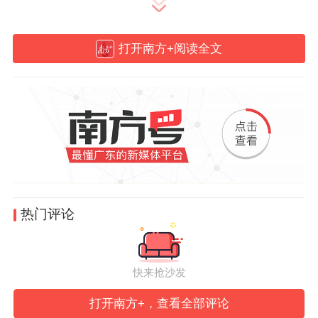
整，推进天然气发电、储能、光伏等清洁能
源项目建设，让更多“绿电”惠及企业与家
打开南方+阅读全文
庭。
一方面，增城推动大型能源项目建设。
2023年10月推动旺隆电厂实施气电替代工程
项目正式开工建设，在原厂址建设2台大容
量、高性能的460兆瓦级9F改进型燃气-蒸汽
联合循环调峰机组，以替代原来的两台燃煤
热门评论
机组，投产后每年减少二氧化碳排放约107
万吨。
快来抢沙发
打开南方+，查看全部评论