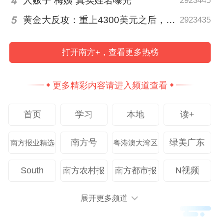
人贩子“梅姨”真实姓名曝光
2923445
转载
黄金大反攻：重上4300美元之后，是反弹还是反转？
2923435
编辑 朱丽颖
校对 张芳菲
打开南方+，查看更多热榜
本文作者
更多精彩内容请进入频道查看
马瑞婕
联系TA
首页
学习
本地
读+
南方日报、南方+时政新闻部记者
南方号
绿美广东
南方报业精选
粤港澳大湾区
193
South
N视频
南方农村报
南方都市报
展开更多频道