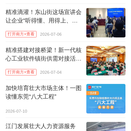
能方面，平台打通多维融资渠道，打造专属
精准滴灌！东山街这场宣讲会
金融服务矩阵，广泛链接多方生态资源，推
让企业“听得懂、用得上、信
动资本与产业深度融合。在转板孵化方面，
得过”
对标新三板、北交所及主板市场，构建“入库
打开南方+查看
2026-07-06
—挂牌—转板”阶梯式孵化通道，强化“三所
精准搭建对接桥梁！新一代核
一中心”培育服务功能。
心工业软件镇街供需对接活动
在石龙举行
按照规划，“戎创板”分三阶段稳步推进：
打开南方+查看
2026-07-04
2026年为体系初创阶段，2027至2028年为
加快培育壮大市场主体！一图
规范培育阶段，2029至2030年为发展完善
读懂东莞“八大工程”
阶段。五年内计划服务军创企业不少于300
家，重点培育5至10家具备上市潜力的优质
2026-07-10
企业。
江门发展壮大人力资源服务