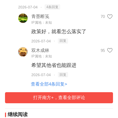
4条回复
2026-07-04
·
青墨断笺
70
IP属地：未知
政策好，就看怎么落实了
回复
2026-07-04
·
“戎创板”聚焦高端装备制造、新一代电子信
双木成林
95
息、现代服务、乡村振兴等产业领域。在入
IP属地：未知
库培育方面，平台制定精准的准入标准，建
希望其他省也能跟进
立“戎创库”，并推行“一企一群”常态对接机
回复
2026-07-04
·
制，为入板企业配备专属服务团队。在合规
查看全部4条回复>
治理方面，围绕现代企业制度建设开展全流
程辅导，着力培育符合资本市场要求的复合
打开南方+，查看全部评论
型人才，同时提供技术创新全链条服务，切
实提升企业治理水平和融资能力。在融资赋
继续阅读