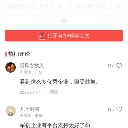
国家级高新技术企业、专精特新“小巨人”企
业，广东省专精特新中小企业、农业龙头企
业等有关资质）或在省级以上退役军人创业
创新大赛中获得奖项。启动仪式上，三方签
打开南方+阅读全文
署专项合作协议，建行广东省分行同步发
布“粤金戎”专属金融产品。首批入板企业代
热门评论
表、军创导师代表及“星火计划”扶持企业代
听风念故人
117
表获颁证书。
IP属地：广东
看到这么多优秀企业，很受鼓舞。
回复
2026-07-04
·
几叶到寒
115
IP属地：未知
军创企业有平台支持太好了👍