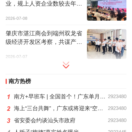
业，规上人资企业数较去年底
据了解，全省在粤退役军人创办经营主体近
增六成
60万家，年均新增退役军人创业主体3万余
2026-07-08
家，累计带动社会就业超72万人次。其中上
市企业23家，省级专精特新企业、高新技术
肇庆市湛江商会到端州双龙省
级经济开发区考察，共谋产业
企业、省级农业龙头企业达到5000余家，年
合作新机遇
纳税额超亿元军创企业达33家，军创企业已
2026-07-07
深度扎根先进制造、现代农业、现代服务、
电子信息、海洋经济等领域。
南方热榜
南方+记者 马瑞婕
南方+早班车 | 全国首个！广东单月用电量突破千亿千瓦时
2923480
通讯员 叶婷婷
刁晓玲
海上“三台共舞”，广东或将迎来“空调外机” | 天气早知道
2923480
省安委会约谈汕头市政府
2923480
南方日报、南方+客户端原创，未经授权不得