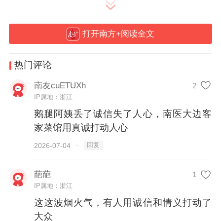
绝对主角。
打开南方+阅读全文
有人靠情怀起家却因失信翻车——鹅腿阿姨
从北大讲台跌到监管调查席，不过一年光
热门评论
景；有人被流量砸中却急流勇退——南方医
南友cuETUXh
2
科大学附近的廖记客家菜馆用“暂停营业一
IP属地：浙江
天”守住了一家小店的初心；有人想接地气却
鹅腿阿姨丢了诚信失了人心，南医大边客
被一句童言戳破滤镜——雷军的热干面吃出
家菜馆用真诚打动人心
了“表演式亲民”的尴尬。
回复
2026-07-04
·
这个毕业季，哪家餐饮的故事最戳中你？
葩葩
1
IP属地：浙江
这这波烟火气，有人用诚信和情义打动了
大众