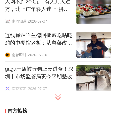
人均不到200元，有人月入过
万，北上广年轻人迷上“拼好
糕”
备注：
南周知道
2026-07-07
1.所有热度起止日期均来自搜索结果中权威
连线喊话哈兰德回挪威吃咕咾
媒体的报道标题和正文（如澎湃新闻、36
鸡的中餐馆老板：从粤菜改良
氪、经济网等）；搜索覆盖微博、抖音、小
而成
南都即时
2026-07-10
红书、微信等平台。
gaga一店被曝狗上桌进食！深
2.各事件“热度核心日期”即话题登上热搜或
圳市市场监管局责令限期整改
被媒体集中报道的时间段，以此作为热度持
南都鉴定
2026-07-07
续时长的可信计算依据。
3.广东省餐饮服务行业协会对榜单发布提供
南方热榜
专业支撑。