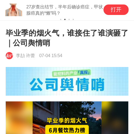
27岁查出结节，半年后确诊癌症，甲状
打开
腺癌真的“懒”吗？
毕业季的烟火气，谁接住了谁演砸了
｜公司舆情哨
李劼 许蕾
07-04 15:54