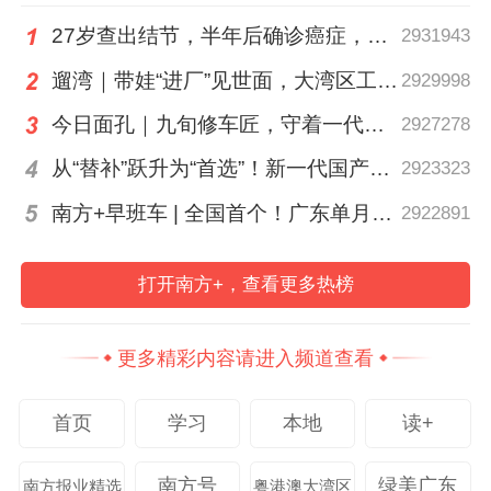
27岁查出结节，半年后确诊癌症，甲状腺癌真的“懒”吗？
2931943
【投票】
遛湾｜带娃“进厂”见世面，大湾区工业研学攻略请查收
2929998
今日面孔｜九旬修车匠，守着一代又一代车轮转
2927278
毕业季的烟火气，谁接住了谁演砸了
从“替补”跃升为“首选”！新一代国产核心工业软件加速冲高端
2923323
“鹅腿阿姨”塌房
南方+早班车 | 全国首个！广东单月用电量突破千亿千瓦时
2922891
0%
4名游客吃潮汕火锅写5000字差评
打开南方+，查看更多热榜
0%
“遇见小面”起诉“渝见小面”
0%
更多精彩内容请进入频道查看
雷军街边吃面被小学生吐槽
0%
首页
学习
本地
读+
1点点食品安全问题
0%
南方号
绿美广东
南方报业精选
粤港澳大湾区