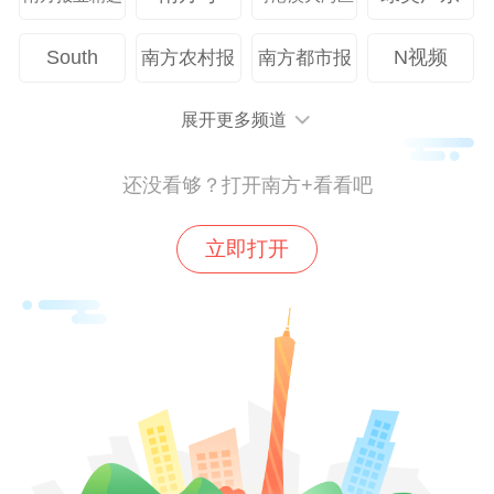
博士邀餐馆老板拍毕业照
0%
South
N视频
南方农村报
南方都市报
“老乡鸡”致歉增设宠物屋
0%
展开更多频道
莫氏鸡煲日销不足20只
0%
还没看够？打开南方+看看吧
免费试吃差评被“挂门”
0%
Seesaw精品咖啡破产清算
立即打开
0%
请在微信或者南方+客户端内投票
TOP1. “鹅腿阿姨”塌房