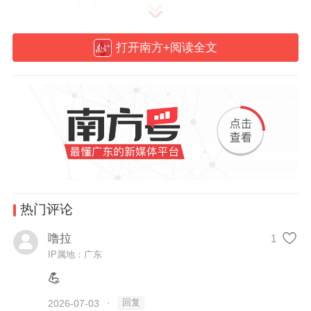
的男子将其胞妹丢进水沟中，2名路过的热
心群众合力将女孩救起。目前，男子已送精
打开南方+阅读全文
神病医院治疗，女孩身体无碍。
热门评论
噜拉
1
当地通报。
IP属地：广东
💪
据了解，汕头市见义勇为基金会已对2名施
救群众进行表扬奖励。潮阳区西胪镇政府及
回复
2026-07-03
·