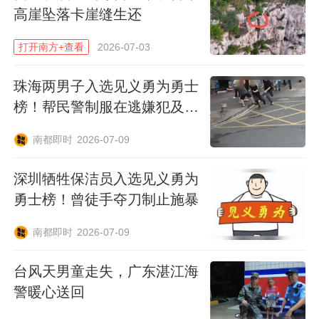
高崖坠落卡崖缝生还
打开南方+查看
2026-07-03
珠海两男子入选见义勇为勇士
榜！帮民警制服在逃嫌犯及同
行者
南都即时
2026-07-09
深圳牺牲保洁员入选见义勇为
勇士榜！曾徒手夺刀制止施暴
南方日报、南方+客户端原创，未经授权不得
转载
南都即时
2026-07-09
编辑 吴跃思
台风天男童走失，广东湛江海
警暖心送回
校对 杨远云