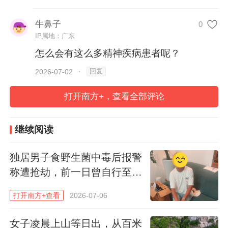
社区对事发家庭进行关心慰问。
牛鼻子
0
IP属地：广东
南方+记者 贺达源
怎么会有这么多精神疾病患者呢？
回复
2026-07-02
·
打开南方+，查看全部评论
继续阅读
独居男子食野生菌中毒后报警
称遭抢劫，前一日曾自行至医
院就诊
打开南方+查看
2026-07-06
女子凌晨上山等日出，从百米