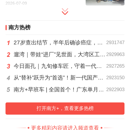
本文作者
2026-07-09
贺达源
南方热榜
联系TA
南方日报记者，联系方式
373814345@qq.com
27岁查出结节，半年后确诊癌症，甲状腺癌真的“懒”吗？
2931747
遛湾｜带娃“进厂”见世面，大湾区工业研学攻略请查收
2929963
215
今日面孔｜九旬修车匠，守着一代又一代车轮转
2927265
从“替补”跃升为“首选”！新一代国产核心工业软件加速冲高端
2923150
南方+早班车 | 全国首个！广东单月用电量突破千亿千瓦时
2922903
打开南方+，查看更多热榜
分享到：
更多精彩内容请进入频道查看