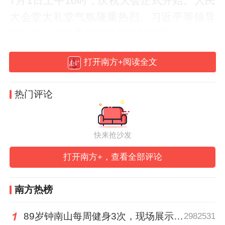
7月1日上午10时，庆祝大会正式开始。人民
大会堂大礼堂气氛隆重热烈。习近平等领导
同志为全国优秀共产党员代表颁奖。
打开南方+阅读全文
“现场聆听习近平总书记的重要讲话，百年大
党波澜壮阔的奋斗历程、总书记饱含深情的
热门评论
殷殷嘱托，直击人心、催人奋进，到现在我
心情依然非常激动。”韶关发电厂生产科技部
党支部书记、部长侯金彦说。“当我戴上这朵
快来抢沙发
大红花和荣誉奖章的时候，我感到无比自
打开南方+，查看全部评论
豪，也万分珍视这份信任与荣誉。”
南方热榜
梅州市蕉岭县公安局蕉城派出所教导员宋思
泉同样心潮澎湃：“当总书记代表党中央向全
89岁钟南山每周健身3次，现场展示常用拉力器
2982531