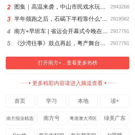
体共产党员致以节日问候时，全场掌声雷
图集｜高温来袭，中山市民戏水玩泡沫消暑
2943266
动，我热血沸腾。这份光荣属于千千万万默
半年领跑之后，石碣下半程靠什么“续跑”？｜南方莞评
2919562
默奉献的基层战友。荣誉是激励更是鞭策，
让我深感使命在肩。”
南方+早班车 | 省运会开幕式今晚在茂名举行
2917791
《沙湾往事》鼓点再起，粤产舞台精品何以永葆“青春”？丨艺·问
2917791
“有幸获评全国优秀共产党员，这份沉甸甸的
荣誉离不开组织多年悉心培养，也离不开
打开南方+，查看更多热榜
镇、村同事一路扶持相助。”茂名信宜贵子镇
中和村党支部书记、村委会主任刘名芳说。
更多精彩内容请进入频道查看
此次赴京参加表彰大会，现场见到各行各业
众多先进党员代表，他们坚守岗位、为民奉
首页
学习
本地
读+
献的事迹深深感染了她。
南方号
绿美广东
南方报业精选
粤港澳大湾区
把荣誉化为动力，在各自岗位上接续奋斗