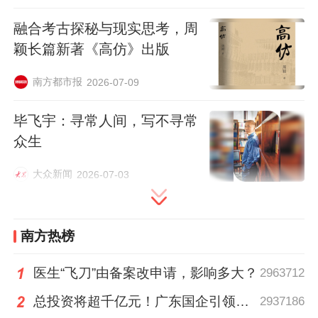
生到普遍接受的转变。但他认为，当下更应
融合考古探秘与现实思考，周
重新审视并肯定“人的价值”。“诚然，AI能为
颖长篇新著《高仿》出版
我们提供高效的处理工具与多元的理念，但
南方都市报
2026-07-09
它终究不是人，它没有故事，没有经历，没
有记忆，更无法与我们产生情感共鸣。”
毕飞宇：寻常人间，写不寻常
众生
茹国烈认为，人与人之间传递的介质至关重
大众新闻
2026-07-03
要。以文学作品为例，它是作者的化身，传
递的是作者的背景与人生经历。作家赋予作
品的这些独特价值，是AI生成不了的，也是
南方热榜
AI无法替代的。如果作品完全由AI生成，其
背后便失去了“人”的支撑。
医生“飞刀”由备案改申请，影响多大？
2963712
总投资将超千亿元！广东国企引领现代化海洋牧场建设
2937186
“我们借助艺术与文化的载体，最核心的诉求