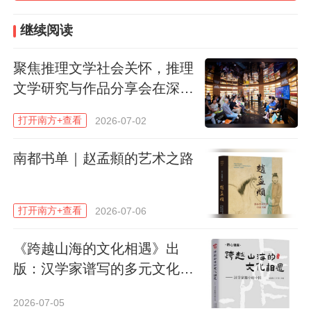
继续阅读
聚焦推理文学社会关怀，推理
文学研究与作品分享会在深圳
举行
打开南方+查看
2026-07-02
南都书单｜赵孟頫的艺术之路
打开南方+查看
2026-07-06
香港中文大学文化及宗教研究系客席副教授茹国烈。
《跨越山海的文化相遇》出
版：汉学家谱写的多元文化交
针对邱立本的这一想法，茹国烈认为不可否
响曲
2026-07-05
认，过去几年里大众对AI的态度经历了从陌