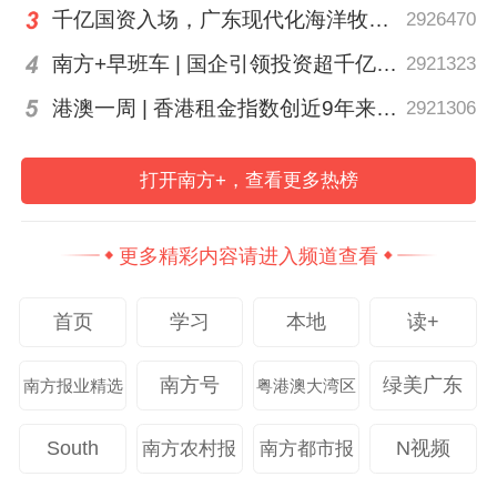
千亿国资入场，广东现代化海洋牧场建设进入2.0时代｜聊点政经事
2926470
是通过作品与另一个鲜活的人产生精神连
南方+早班车 | 国企引领投资超千亿！广东现代化海洋牧场建设提速
2921323
接。阅读只是媒介，我们真正渴望的是与作
品背后的创作者进行灵魂交流。而AI永远无
港澳一周 | 香港租金指数创近9年来最大升幅
2921306
法做到这一点。”茹国烈说。
打开南方+，查看更多热榜
茹国烈以香港书展为例，表示：“我们在这里
遇见的不仅是书，更是书背后的思想主张。
更多精彩内容请进入频道查看
多年来，书展邀请众多作家亲临现场，让读
者不仅能看到作品，更能看到作品背后那个
首页
学习
本地
读+
真实的人。我相信，每一位热爱阅读的读
南方号
绿美广东
南方报业精选
粤港澳大湾区
者，都会对通过作品去了解创作者充满兴
趣。”
South
N视频
南方农村报
南方都市报
“AI或许能美化我们的路径，但我们要警惕