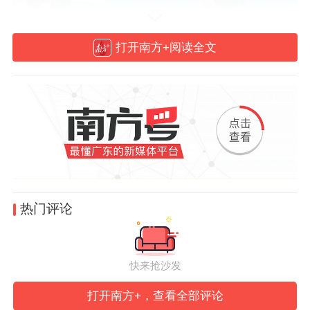
打开南方+阅读全文
《亚洲周刊》总编辑邱立本与香港中文大学文化及宗教
研究系客席副教授茹国烈对话。
《亚洲周刊》总编辑邱立本在分享环节指
出，当前我们正处于人工智能高速发展的时
代，粤港澳大湾区作为高科技的重镇，也汇
聚了腾讯、华为、阿里等众多科技巨头。然
热门评论
而，面对AI的浪潮，文化界与知识界似乎缺
乏足够的反思，“在人文世界中，如果我们丧
快来抢沙发
失独立思考，未来恐怕只能被AI骑着鼻子
走”。
打开南方+，查看全部评论