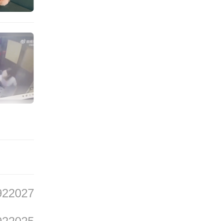
微博回
客（持
广州东
77次
。由于
工作人
检票时
情绪失
922027
工作人