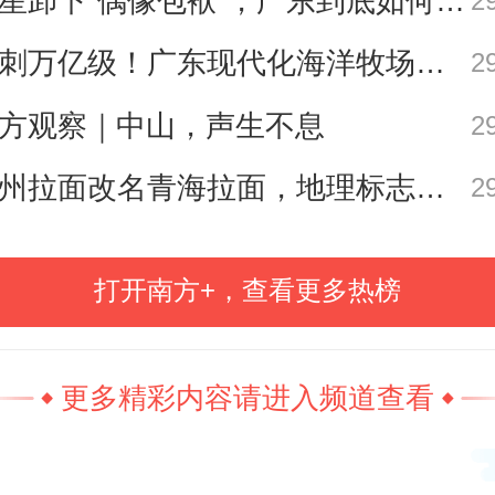
明星卸下“偶像包袱”，广东到底如何让人变松弛？ | 好看·南方号
2
抢夺摔砸工作人员的视频记录仪，
冲刺万亿级！广东现代化海洋牧场建设提速
2
坏。
方观察｜中山，声生不息
2
兰州拉面改名青海拉面，地理标志商标有何讲究？| 哆来咪“法”
2
打开南方+，查看更多热榜
更多精彩内容请进入频道查看