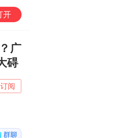
今日面孔｜参与Kimi
打开
点赞，17岁少年何以
？广
大碍
+订阅