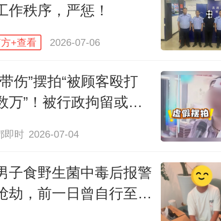
工作秩序，严惩！
方+查看
2026-07-06
“带伤”摆拍“被顾客殴打
数万”！被行政拘留或处
都即时
2026-07-04
男子食野生菌中毒后报警
抢劫，前一日曾自行至医
诊