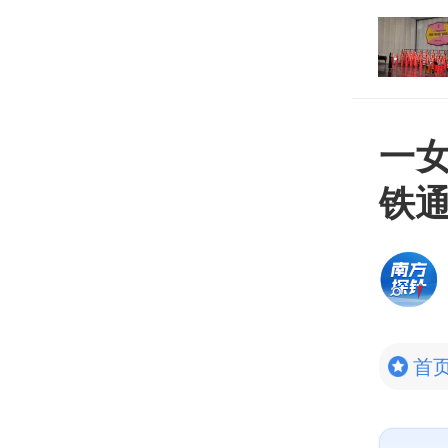
港租金指数创近9年来最
打开
一
铁
首