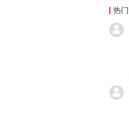
热门
6月
名女
频画
作人