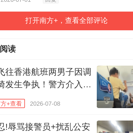
打开南方+，查看全部评论
阅读
飞往香港航班两男子因调
椅发生争执！警方介入后
方+查看
2026-07-08
忍!辱骂接警员+扰乱公安