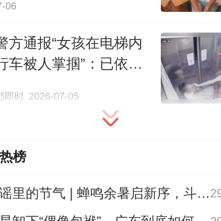
7-06
集团广州东站于7月1日17时48分在
警方通报“女孩在电梯内
，6月30日16时35分，一名女性旅
行车被人掌掴”：已依法
C7077次广州东至深圳车票）赶到
都即时
2026-07-05
一候车室第2检票口，拟进站乘坐C70
（广州东站开车时间为16时36分）
列车已于16时31分停止检票，现场
热榜
该旅客做好解释，告知已过停止
无法进站乘车。该旅客得知后突然
歌谣里的节气 | 蝉鸣余暑启新序，斗指西南迎立秋
2
抛掷随身物品，并辱骂、殴打现场