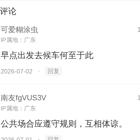
评论
可爱糊涂虫
30日下午，一段网传视频显示，广州
IP属地：广东
子因没赶上车，辱骂殴打工作人员
早点出发去候车何至于此
面中可见，这名女子抢过一名摔倒
2026-07-02
·
回复
员手中的设备，向另一名工作人员扔
南友fgVUS3V
IP属地：广东
公共场合应遵守规则，互相体谅。
2026-07-01
·
回复