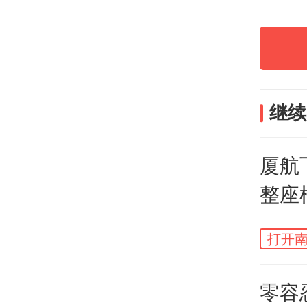
继续
厦航
整座
和解
打开南
零容