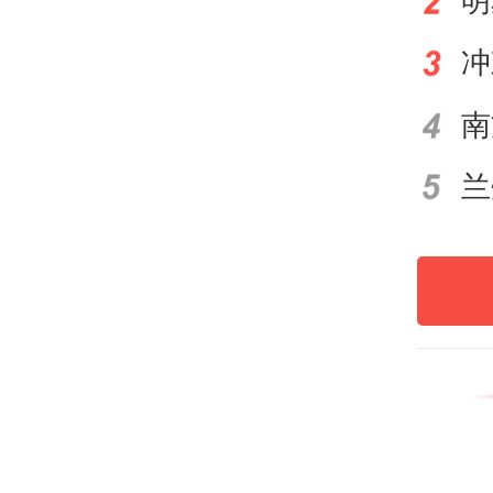
员，
备损
南