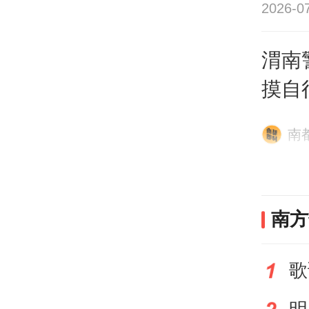
2026-0
广铁
渭南
应称
摸自
当天
处理
南
站第
列车
该趟
南方
员向
间，
控，