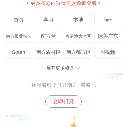
更多精彩内容请进入频道查看
服务升级：提升市场主体获得感
首页
学习
本地
读+
深化“AI+政务”应用，围绕企业办事视角，根
据企业办事轨迹智能分析高度关联“一件
南方号
绿美广东
南方报业精选
粤港澳大湾区
事”，跟踪企业全周期业务办理需求，全区网
South
N视频
南方农村报
南方都市报
办率达90%。强化精准安商留企，落实企业
诉求“即来即办、即呼即应”，依托“越秀先
展开更多频道
锋”平台实现诉求闭环管理，确保重点企业诉
求24小时内响应、全年解决企业诉求不少于
还没看够？打开南方+看看吧
500条。创新“信用+外贸服务”模式，为试点
专业市场配备信用管家，对试点市场和优质
立即打开
外贸企业免费提供具有国际公信力的海外信
用报告，降低海外交易信用风险。深化跨区