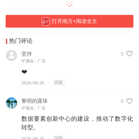
台，深化“跨境电商+海外仓+合作市场”模
式，优化“口岸+属地”通关协调机制，叠加运
打开南方+阅读全文
用“提前介入+预约检验+快速放行”系列举
措，全链条提升进出口通关效率。纵深推进
热门评论
工程竣工联合验收改革，实行“一份办事指
坚持
0
南、一张申请表单、一套申报材料、办结多
IP属地：广东
项审批”集成办理，推动土地核验与规划条件
❤️
核实合并审批，持续精简工程项目审批链
回复
2026-06-26
·
条。
黎明的露珠
0
要素赋能：激活产业创新动能
IP属地：广东
数据要素创新中心的建设，推动了数字化
深化普惠融资风险补偿创新，研发“越信
转型。
担”特色融资担保产品，稳步压降融资担保费
回复
2026-06-25
·