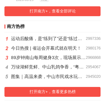
率。落地AIC股权投资试点，集成投贷联
打开南方+，查看全部评论
动、保单增信、贴息补助组合工具，重点浇
灌生物医药首位产业赛道，授信超3000亿
南方热榜
元。构建“源头挖掘—基金赋能—园区落地—
平台配套”全链条人才培育体系，策划生物医
运动后酸痛，是“练到了”还是“练过了”？
2997336
药专项产业赛事，壮大技术转移人才队伍。
今日热搜 | 省运会开幕式就在明天！
2980176
支持企业联合高校、科研院所共同组建创新
89岁钟南山每周健身3次，现场展示常用拉力器
2966868
联合体与新型研发机构，梯度培育高新技术
万绿湖鲜竞鲜、中山乳鸽争香，“粤菜师傅”烹南粤百味、人间烟火
2954067
企业、科技领军及独角兽企业。提速广州
（越秀）数据要素创新中心建设，深化“人工
图集｜高温来袭，中山市民戏水玩泡沫消暑
2945020
智能+”赋能行动，落实中小企业数字化试点
政策，推进大模型、算法备案，营造算力可
打开南方+，查看更多热榜
用、服务可依、安全可信的数字科创生态。