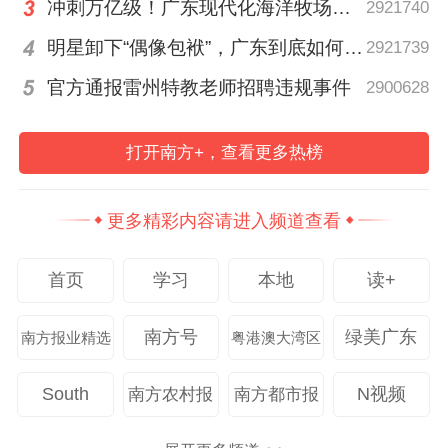
冲刺万亿级！广东现代化海洋牧场建设提速
2921740
明星卸下“偶像包袱”，广东到底如何让人变松弛？ | 好看·南方号
2921739
官方通报雷州特教老师招聘违规事件
2900628
打开南方+，查看更多热榜
更多精彩内容请进入频道查看
首页
学习
本地
读+
南方号
绿美广东
南方报业精选
粤港澳大湾区
South
N视频
南方农村报
南方都市报