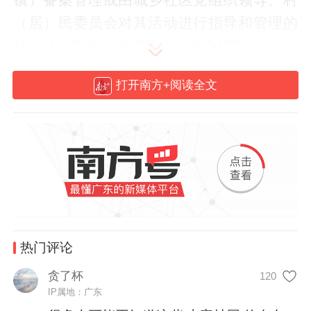
（居）民委员会对其活动进行指导和管理的
社区社会组织，不属于非法社会组织。
打开南方+阅读全文
广东省民政厅提醒，非法活动常见表现形式
包括：冠以“中国”“中华”“国家”“粤港澳大湾
区”“大湾区”“广东”等字样，与全国性社会组
织、广东各级民政部门登记的社会组织相混
淆的；伪装官方背景，冒用国家机关、事业
单位下属机构、社会组织分支机构（分会）
等名义开展活动的。
热门评论
此外，打着“公益”“慈善”“志愿服务”“文化交
贪了杯
120
流”等名义向老年人、未成年人、残疾人等特
IP属地：广东