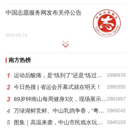
举报电话
中国志愿服务网发布关停公告
1.广东省民政厅：020-83185416
2026-06-19
2.广州市民政局：020-83178691
南方热榜
3.深圳市民政局：0755-82641740
运动后酸痛，是“练到了”还是“练过了”？
2998970
4.珠海市民政局：0756-2311012
今日热搜 | 省运会开幕式就在明天！
2995355
5.汕头市民政局：0754-88561582
89岁钟南山每周健身3次，现场展示常用拉力器
2981857
万绿湖鲜竞鲜、中山乳鸽争香，“粤菜师傅”烹南粤百味、人间烟火
2969242
6.佛山市民政局：0757-83209385
图集｜高温来袭，中山市民戏水玩泡沫消暑
2945103