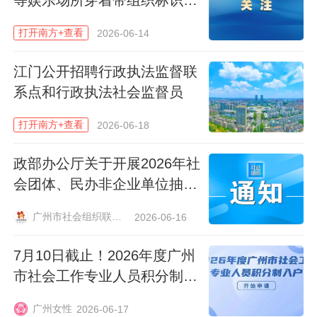
局官方网站“中国社会组织政务服务平
饰
台”（网址：https://chinanpo.mca.gov.cn/）
打开南方+查看
2026-06-14
下方找到“全国社会组织查询”搜索栏进行查
询；通过关注民政部社会组织管理局官方微
江门公开招聘行政执法监督联
系点和行政执法社会监督员
信公众号“中国社会组织动态”，点击“我要查
询”进行查询；通过关注广东省民政厅官方微
打开南方+查看
2026-06-18
信公众号“广东民政”，点击“我要查”栏目
政部办公厅关于开展2026年社
中“社会组织查询”进行查询。
会团体、民办非企业单位抽查
审计的通知
公告提醒，为便于快速核查处置，举报时尽
广州市社会组织联合会
2026-06-16
量提供以下内容：“山寨社团”或非法社会组
织的完整名称；活动地点、联系方式、活动
7月10日截止！2026年度广州
形式；开展非法活动的具体事实、相关线索
市社会工作专业人员积分制入
户开始报名→
或证据。
广州女性
2026-06-17