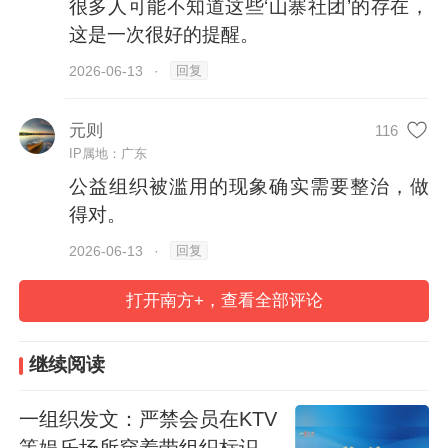
殊群体非法传教、骗钱敛财的；打着“一带一
很多人可能不知道这些‘山寨社团’的存在，
路”“乡村振兴”“百千万工程”等名义开展活动
这是一次很好的提醒。
骗钱敛财的；违规开展各类节庆、评选评
回复
2026-06-13
·
奖、榜单排名、等级认证、星级评定、培训
元则
比赛等活动，向公众及企业颁发假证书、假
116
IP属地：广东
牌匾，评选假大师的。
公益组织被滥用的现象确实需要整治，做
得对。
如何识别“山寨社团”和非法社会组织？公告
回复
2026-06-13
·
称，公民个人、企事业单位和其他组织加入
某个社会组织或与其合作时，可以先查验该
打开南方+，查看全部评论
社会组织是否具备合法身份，避免上当受
骗。
继续阅读
具体查验方式包括通过民政部社会组织管理
一组织发文：严禁会员在KTV
等娱乐场所穿着带组织标识服