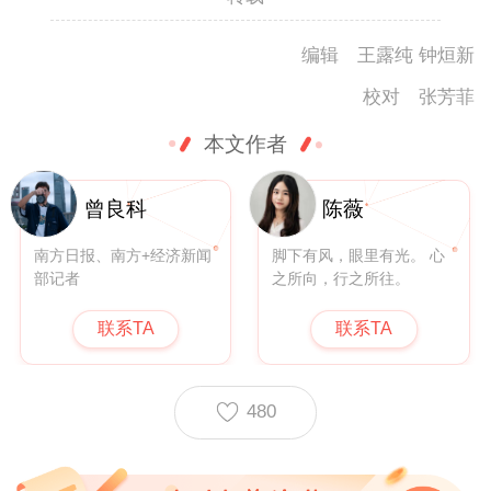
编辑 王露纯 钟烜新
校对 张芳菲
本文作者
曾良科
陈薇
南方日报、南方+经济新闻
脚下有风，眼里有光。 心
部记者
之所向，行之所往。
联系TA
联系TA
480