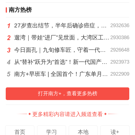
南方热榜
27岁查出结节，半年后确诊癌症，甲状腺癌真的“懒”吗？
2932636
遛湾｜带娃“进厂”见世面，大湾区工业研学攻略请查收
2930386
今日面孔｜九旬修车匠，守着一代又一代车轮转
2926648
从“替补”跃升为“首选”！新一代国产核心工业软件加速冲高端
2923973
南方+早班车 | 全国首个！广东单月用电量突破千亿千瓦时
2922909
打开南方+，查看更多热榜
更多精彩内容请进入频道查看
首页
学习
本地
读+