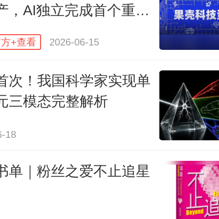
产，AI独立完成首个重大
几乎可以忽略，只参与非常微弱的
，马斯克成为首个万亿富
，却具有极强的穿透力。正因如此
方+查看
2026-06-15
人们了解最少的基本粒子。然而了
意味着其数量少、不起眼，
通过科
首次！我国科学家实现单
元三模态完整解析
揭开其神秘面纱，是妥妥的“诺
。
而江门中微子实验的最新成果，意
6-18
量的一大步，并为后续探寻中微子
书单｜粉丝之爱不止追星
构建相关粒子模型，进一步确定其
运用奠定了关键的基础。