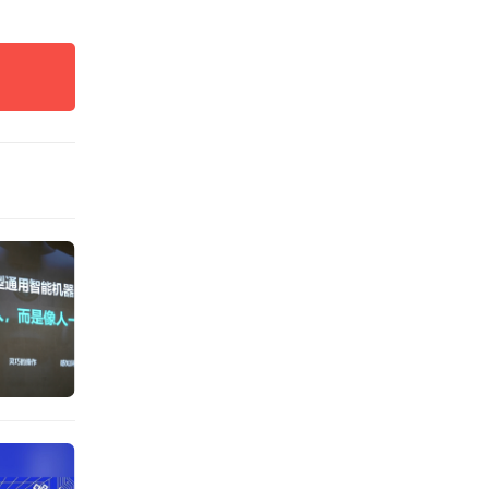
团队人
理，并
令人期
未停止
理研究
门中微
陆续发
、质量