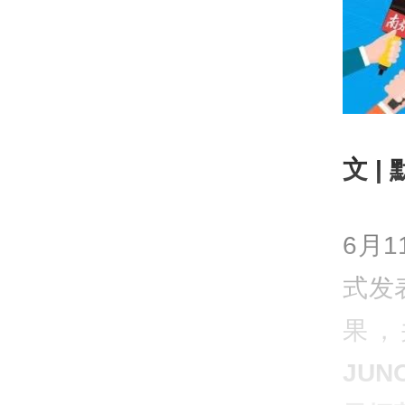
文 | 
6月
式发
果，
JU