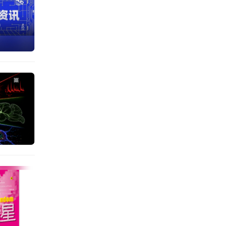
弱相互
，它也
解少却
学研究
奖级课
味着精
质量来
性质并