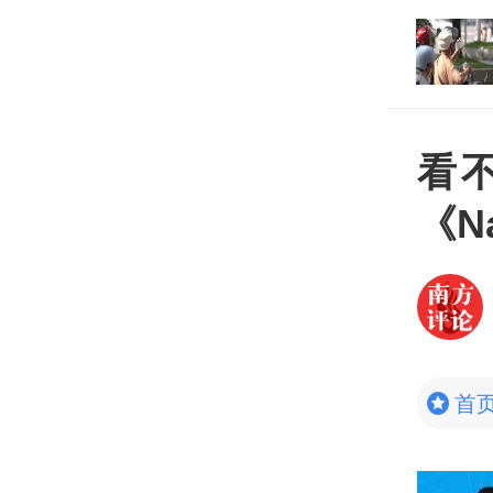
打开
平台
看
《N
首