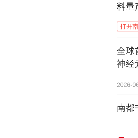
料量
轻得
发现
作用
打开南
翁
成了
并不
全球
神经
逐步
题”
2026-0
确测
南都
源，
合理