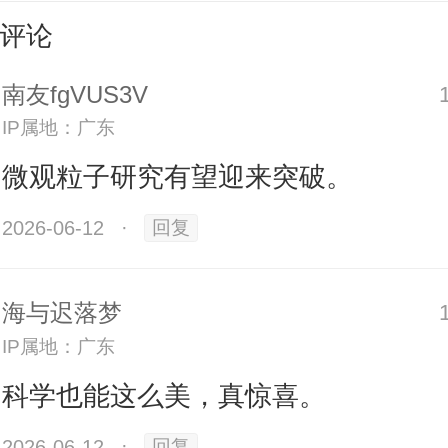
评论
南友fgVUS3V
IP属地：广东
微观粒子研究有望迎来突破。
2026-06-12
·
回复
海与迟落梦
一项怎样的成果？早在去年11月，
IP属地：广东
实验运行读数刚满两月之际，便测
科学也能这么美，真惊喜。
布的两个重要参数，
其精度比全球
2026-06-12
·
回复