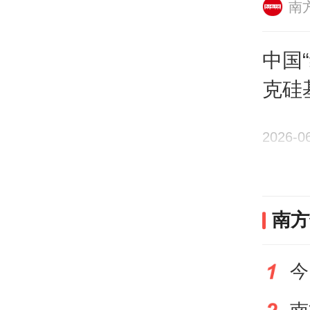
南
科学
住人
中国
克硅
面，
意？
2026-0
的“
答案
南方
中微
却在