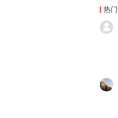
热门
这是
微子
次发