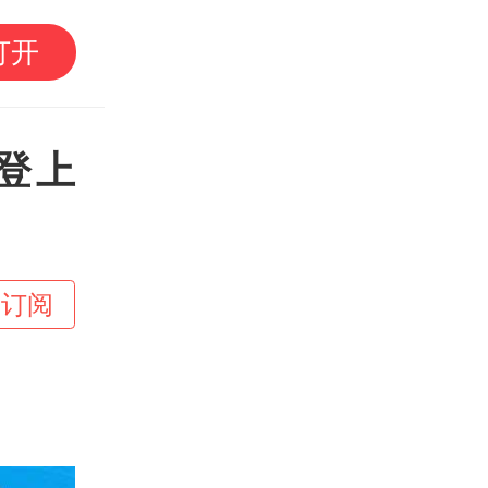
受台风影响，广东海事
打开
海峡南口北上船舶实施
登上
+订阅