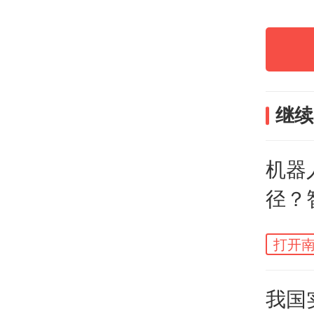
合实
员完
最终
待的
继续
各项
机器
所给
径？
子实
布，
打开南
中微
我国