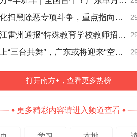
南方+早班车 | 全国首个！广东单月用电量突破千亿千瓦时
份报纸、一本期刊时，对相关知识
2
你，是否会因图中充满科技感的“巨
深化扫黑除恶专项斗争，重点指向这些黑恶势力
2
而感到好奇？当人们阅读相关报道，
湛江雷州通报“特殊教育学校教师招聘存在违规行为”
2
普短视频时，首先映入眼帘的也常常
海上“三台共舞”，广东或将迎来“空调外机” | 天气早知道
2
器”的宏伟身姿。
这正是科普工作的“
。
打开南方+，查看更多热榜
非大科学装置首次靠“颜值”震撼世人
更多精彩内容请进入频道查看
颇具含金量的一次
——封面图中，
形装置的对称美，也有光电倍增管
页
学习
本地