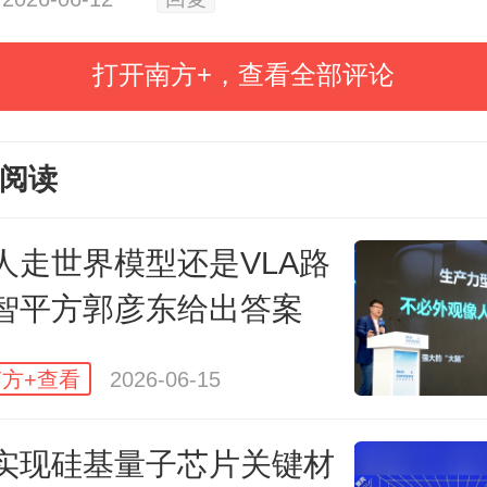
验的最好记录提高约1.6倍。
此后，
成了对实验成果的验证、回顾、整
打开南方+，查看全部评论
在自然科学领域的“顶刊”发表。而更
点在于，过去的9个月里，科学家们
阅读
实验工作，根据中国科学院高能物
人走世界模型还是VLA路
出的信息，随着数据量的累积，江
智平方郭彦东给出答案
验的大量新成果将自今年夏天起
逐步揭开有关中微子的更多新奥秘。
方+查看
2026-06-15
子又被称为“幽灵粒子”，本身不带电
实现硅基量子芯片关键材