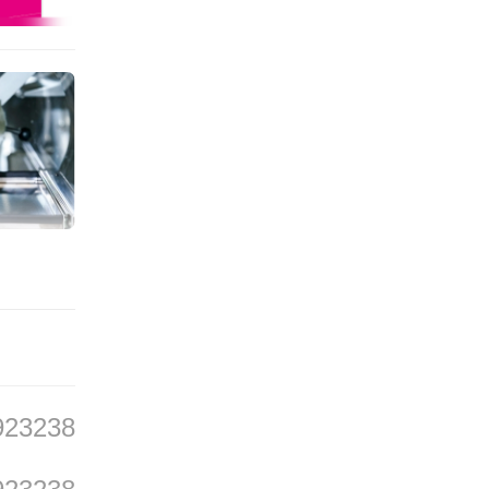
更能抓
作为封
一层寓
入人们
难想象
学装置
923238
。当拿