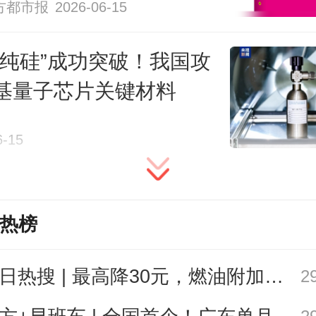
方都市报
2026-06-15
叙事往往专业且晦涩，视觉的冲击
心。《自然》选择江门中微子实验
“纯硅”成功突破！我国攻
基量子芯片关键材料
在考虑重要性之外，是否有着更深
看不见、摸不着的中微子，如何进
6-15
视野”，绘就自己的“封面”？
就在“巨型水晶球”之中。人们或许很
热榜
子的模样，而对其进行观测的大科
今日热搜 | 最高降30元，燃油附加费今起下调
2
无形中构成了陌生领域的“第一印象”