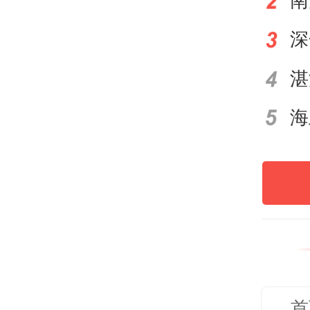
到一
解的
球”
看科
国重
应”
这并
对是
望球
首