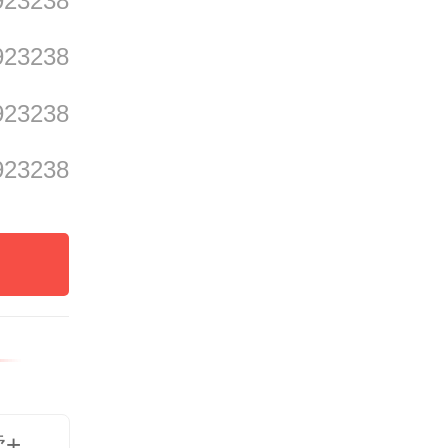
不甚了
923238
型水晶
923238
或是观
923238
是“大
923238
封面效
，
但绝
既有仰
紧密排
读+