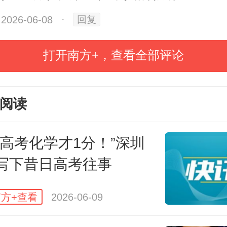
2026-06-08
·
生了一系列事件，请考生续写接下
回复
打开南方+，查看全部评论
，广州市执信中学考生李同学回忆
阅读
文的主题是写大学生活，要求为
从学习、社交、睡觉三个方面，给
年高考化学才1分！”深圳
合理的优先级顺序，并说明理由。
写下昔日高考往事
方+查看
2026-06-09
考生表示，自己将“睡眠”放在第一
睡眠是身体的本钱”。