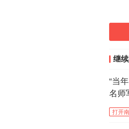
并发
事。
此外
继续
小作
文，
“当
认为
名师
打开南
不少
为“