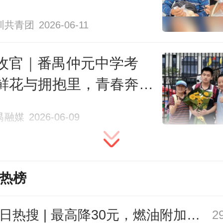
校对
圳共青团
2026-06-11
本文作者
收官｜番禺仲元中学考
鲜花与拥抱里，青春奔赴
姚昱旸
梁钜聪
程
禺融媒
2026-06-09
日报、南方+时
真诚才是最大本领。
闻部记者
联系TA
联系TA
热榜
今日热搜 | 最高降30元，燃油附加费今起下调
2