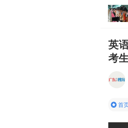
打开
平台
英
考
首