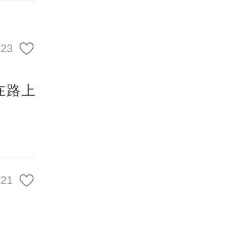
“李华
”每年
123
。
在路上
始，李
委托一
121
“新朋
坑里，