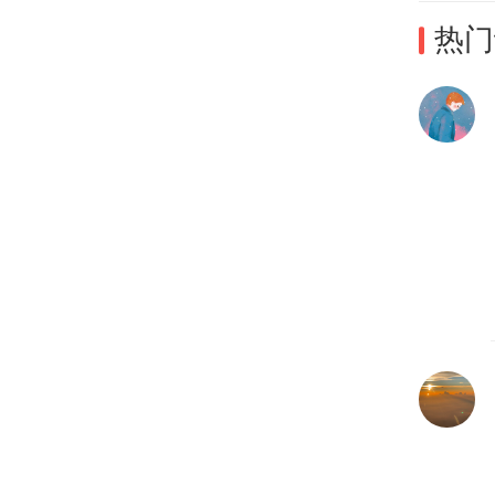
热门
这是
会来
高考
流水
华就
届又
据考
友”