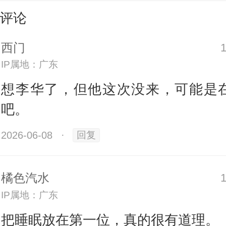
评论
一位令人心心念念的“特别嘉宾”——
吗？”“今年他又要给谁写什么信了？
西门
IP属地：广东
开始前，都会有不少人先行线上押宝
想李华了，但他这次没来，可能是
吧。
的考生，铁打的李华。从1995年开
成为高考英语作文的常驻主人公， 
2026-06-08
·
回复
一届考生为他代笔写信。
橘色汽水
IP属地：广东
生回忆，虽然李华今年没有出现，但
把睡眠放在第一位，真的很有道理。
Emily首次出场，她在旅行的途中掉到