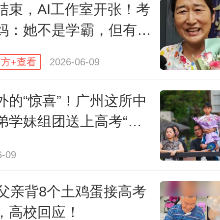
结束，AI工作室开张！考
妈：她不是学霸，但有自
：南方+记者 姚昱旸 陈理 刘汉能
热爱
方+查看
2026-06-09
：南方+记者 梁钜聪 姚志豪 吴明
外的“惊喜”！广州这所中
弟学妹组团送上高考“专
：南方+记者 周鑫宇
福”
6-09
南方日报、南方+客户端原创，未经授权不
转载
岁父亲背8个土鸡蛋接高考
，高校回应！
编