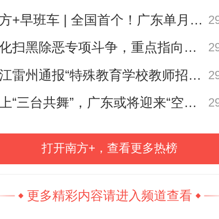
350
南方+早班车 | 全国首个！广东单月用电量突破千亿千瓦时
2
深化扫黑除恶专项斗争，重点指向这些黑恶势力
2
湛江雷州通报“特殊教育学校教师招聘存在违规行为”
2
海上“三台共舞”，广东或将迎来“空调外机” | 天气早知道
2
分享到：
打开南方+，查看更多热榜
更多精彩内容请进入频道查看