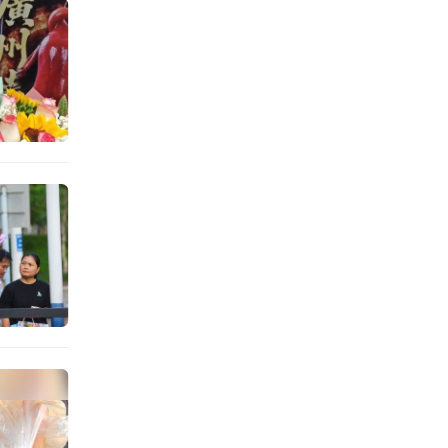
得
辑 佘余