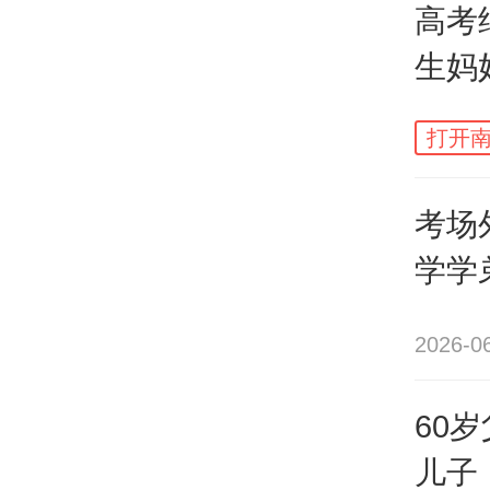
高考
生妈
采访
己的
打开南
拍摄
考场
学学
剪辑
属祝
2026-0
60
儿子