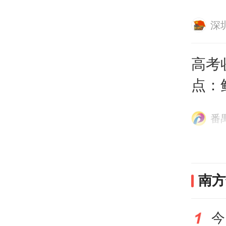
深
高考
点：
下一
番
南方
政新
南方