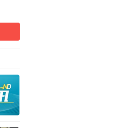
来的故
，今年
校报撰
出考生
位，因