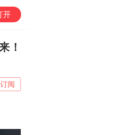
南方+早班车 | 全国
打开
电量突破千亿千瓦时
来！
+订阅