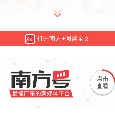
0
打开南方+阅读全文
8日下午，高考英语考试结束。今年
，“老朋友”李华并未“如约出现”，不
出考场后直呼：“没遇到李华，
”“想你了，李华！”
是谁？