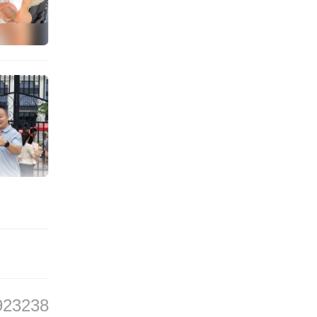
 姚紫仪
周鑫宇
陈理
南方日报、南方+视
南方日报、南方+记
觉新闻部记者
者，聚焦青年群体
讲述青年故事。
联系TA
联系TA
923238