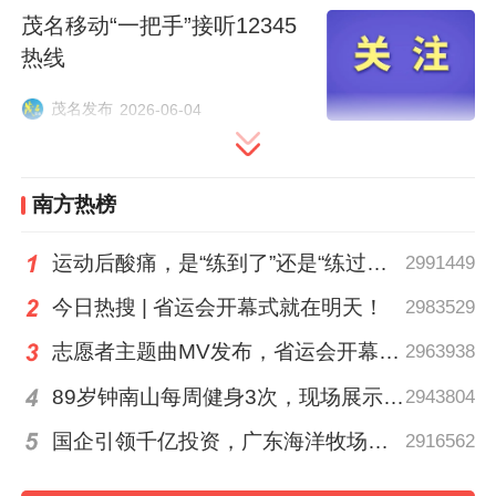
茂名移动“一把手”接听12345
热线
茂名发布
2026-06-04
南方热榜
运动后酸痛，是“练到了”还是“练过了”？
2991449
今日热搜 | 省运会开幕式就在明天！
2983529
志愿者主题曲MV发布，省运会开幕式“小青荔”准备好了！
2963938
89岁钟南山每周健身3次，现场展示常用拉力器
2943804
国企引领千亿投资，广东海洋牧场这场会议信息量很大
2916562