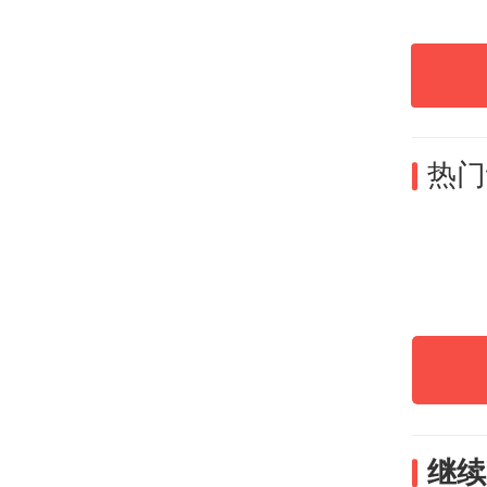
谋，
党支
前沿
高质
热门
组织
振兴
“双
的深
继续