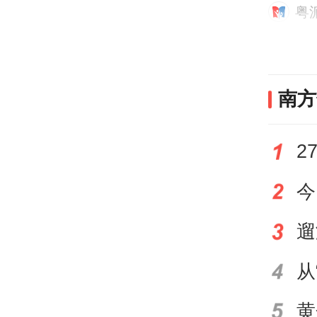
粤
学院与
南方
共建
党支
绕“
级、
题党
组织
建、