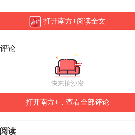
实现组织联建、产业联兴、人才联
部战斗堡垒作用延伸到产业链、服
打开南方+阅读全文
，走出了一条以高质量党建引领县
量发展的特色路径。
评论
联建：把支部建在“服务链”上，筑
快来抢沙发
战斗堡垒
打开南方+，查看全部评论
百行动”既是业务工作对接，更是基层
度融合。嘉应学院计算机学院党委
阅读