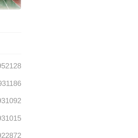
院教师
子，围
952128
提质升
931186
开展主
931092
，实现
931015
队伍共
922872