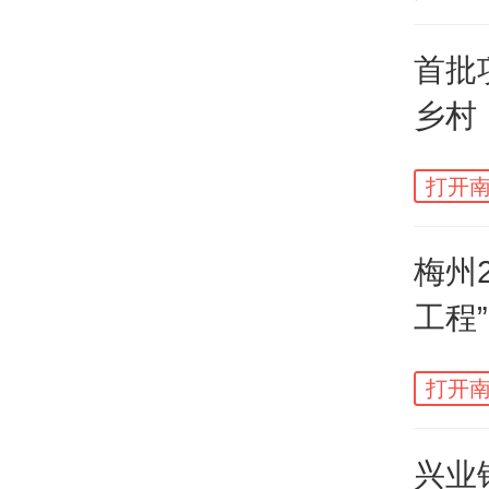
持把
动优
首批
乡村
配。
目发
打开南
近三
建联
梅州
首轮
工程
启动
格工
打开南
共建
做实
兴业