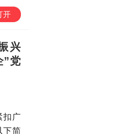
南方+早班车｜第二十
打开
江）开渔季来了！最全
振兴
企”党
紧扣广
以下简