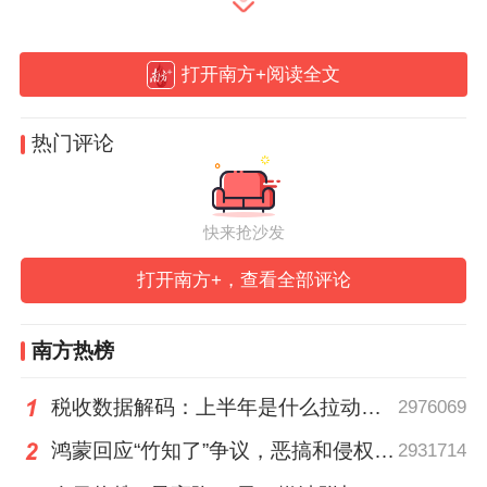
潮汕方言电影《给阿嬷的情书》（以下简称
《阿嬷》）引发全民共情，票房一路上扬突
打开南方+阅读全文
破15亿，其成功处可供探讨的颇多。而以下
三点创作方面的启示，颇值得当今电影人借
热门评论
鉴。
快来抢沙发
选题：以影写史，讲述地方文化与故事
打开南方+，查看全部评论
选题是电影创作的第一步。地方故事与文化
是电影创作的重要来源，也是新时代电影讲
南方热榜
好中国故事的基础支撑与现实需求。
税收数据解码：上半年是什么拉动广东经济加速增长？
2976069
中国幅员辽阔，全国各地自然风物、人文历
鸿蒙回应“竹知了”争议，恶搞和侵权的边界在哪里？
2931714
史、民俗文化多姿多彩、构成了内涵丰富的