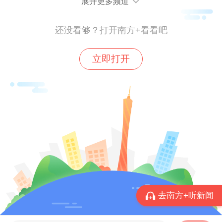
展开更多频道
的广东华侨历史及侨批文化的表现。但相对
于广东华侨历史和侨批的重要地位而言，这
还没看够？打开南方+看看吧
种表现还远远不够。
立即打开
广东是全国最大的侨乡，海外侨胞约有‌3000
多万人，占全国海外华侨华人一半。其中潮
汕籍华人华侨超1500万人。尤其在泰国，祖
籍潮汕地区的泰国华人有1000万。华侨文化
在广东极为普遍，尤其潮汕、江门等侨乡，
几乎达到“家家有华侨”的程度。而侨批作为
历史上华侨汇款回家的家书，早在2013年就
已入选联合国教科文组织“世界记忆名录”。
去南方+听新闻
但在《阿嬷》出圈之前，反映广东华侨历史
和侨批文化的电影极为稀少。上一部在全国