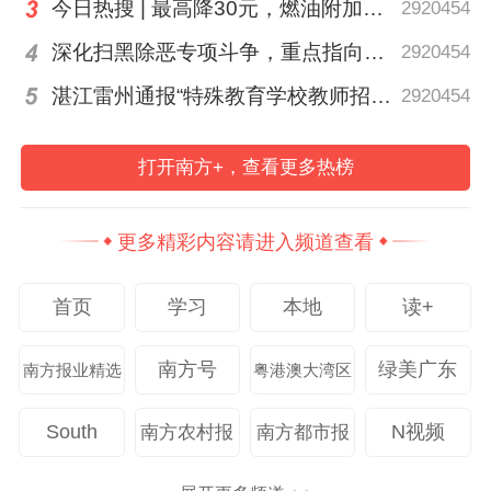
今日热搜 | 最高降30元，燃油附加费今起下调
2920454
中国文化。电影选题地方本土故事，以地方
深化扫黑除恶专项斗争，重点指向这些黑恶势力
2920454
缩影映照大国风貌，让丰富多样的地域文脉
湛江雷州通报“特殊教育学校教师招聘存在违规行为”
2920454
凝聚成厚重的中国叙事，是全方位、立体化
讲好新时代中国故事需求。
打开南方+，查看更多热榜
以电影讲述地方故事也是各地方文化历史传
承发展的需求。
更多精彩内容请进入频道查看
作为文化传播的重要媒介，电影是传播地域
首页
学习
本地
读+
文化、助推文化复兴的重要载体。当前国内
南方号
绿美广东
南方报业精选
粤港澳大湾区
电影对地方历史文化的表现尚在起步，有许
多地方历史文化尚未进入电影表现视域。以
South
N视频
南方农村报
南方都市报
《阿嬷》为例，《阿嬷》最突出的是对潮汕
地方文化的深入表达，尤其是对潮汕为代表