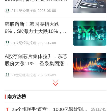
21世纪经济报道
2026-06-08
韩股熔断！韩国股指大跌
8%，SK海力士大跌10%，日
本股指重挫超2500点
21世纪经济报道
2026-06-08
A股存储芯片集体拉升，东芯
股份大涨11%，圣泉集团涨
停，油气股回调，港股山东墨
21世纪经济报道
2026-06-09
龙重挫15%
南方热榜
25个州联手“逼宫”、1000亿退款到账，特朗普关税“换壳”术还能撑多久？| 环球深壹度
2911745