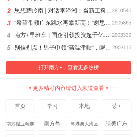
思想耀岭南 | 对话李泽湘：当新工科教育遇上大湾区超级供应链
2910540
“希望带领广东跳水再攀新高！”谢思埸将亮相省运会开幕式
2905865
南方+早班车 | 国企引领投资超千亿！广东现代化海洋牧场建设提速
2903339
别信别点！男子申领“高温津贴”，瞬间被扣1800元……
2903115
打开南方+，查看更多热榜
更多精彩内容请进入频道查看
首页
学习
本地
读+
南方号
绿美广东
南方报业精选
粤港澳大湾区