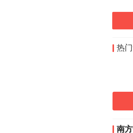
命财
当前
育、
热门
涝灾
点、
援、
急队
障高
南方