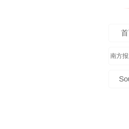
南方
部记
首
南方报
So