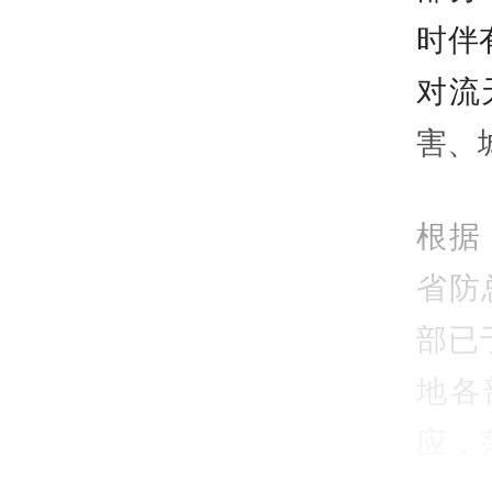
时伴
对流
害、
根据
省防
部已
地各
应，