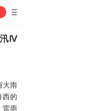
冲刺万亿级！广东现代
设提速
汛Ⅳ
有大雨
粤西的
，雷雨