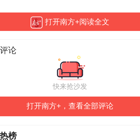
产安全，最大程度降低灾害损失。
打开南方+阅读全文
正值高考期间，省防总要求，各
交通、电力、公安、消防等部门要
评论
害应急处突准备，在高考考点、城
重要电力设施等重点部位提前预置
应急排涝、电力抢修、交通保畅等
快来抢沙发
伍，第一时间处置突发险情灾情，
打开南方+，查看全部评论
考顺利进行。
热榜