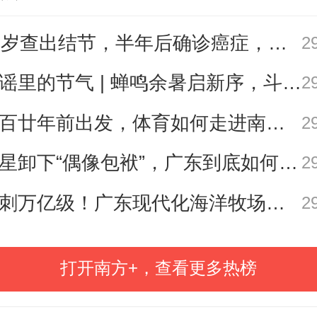
+记者 曾良科 陈薇
27岁查出结节，半年后确诊癌症，甲状腺癌真的“懒”吗？
2
员 粤应宣
歌谣里的节气 | 蝉鸣余暑启新序，斗指西南迎立秋
2
从百廿年前出发，体育如何走进南粤普通人的生活？
2
南方日报、南方+客户端原创，未经授权不
转载
明星卸下“偶像包袱”，广东到底如何让人变松弛？ | 好看·南方号
2
编辑 张会
冲刺万亿级！广东现代化海洋牧场建设提速
2
本文作者
打开南方+，查看更多热榜
曾良科
陈薇