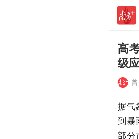
死亡人数升至7人
打开
高
级
曾
据气
到暴
部分