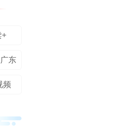
 心
读+
美广东
视频