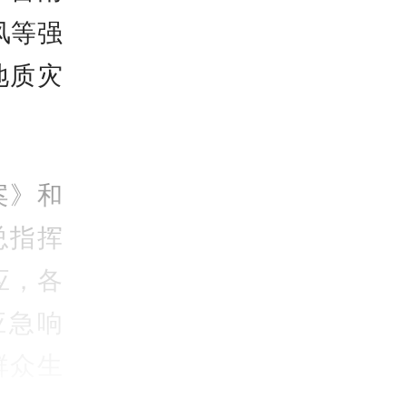
风等强
地质灾
案》和
总指挥
应，各
应急响
群众生