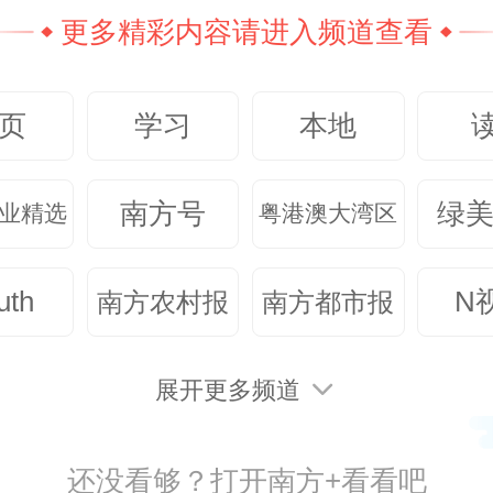
更多精彩内容请进入频道查看
日报、南方+经济新闻
脚下有风，眼里有光。
者
之所向，行之所往。
页
学习
本地
联系TA
联系TA
南方号
绿
业精选
粤港澳大湾区
70
uth
N
南方农村报
南方都市报
展开更多频道
还没看够？打开南方+看看吧