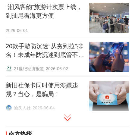
“潮风客韵”旅游计次票上线，
到汕尾看海更方便
59
2026-06-01
20款手游防沉迷“从夯到拉”排
名！未成年防沉迷到底管不管
用
21世纪经济报道
2026-06-02
分享到：
新旧社保卡同时使用涉嫌违
规？当心，是骗局！
汕头人社
2026-06-04
南方热榜