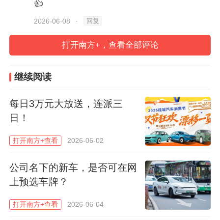
👍
（含100元）。
回复
2026-06-08
·
4.发票抬头：必须是您本人的真实姓名，不
打开南方+，查看全部评论
能写“个人”或公司名称。
继续阅读
参与渠道：
可以在
云闪付、支付宝、京东、
每日3万元大放送，连派三
工银e生活、中国工商银行五大平台
参与。
日！
以云闪付APP为例，开具发票后，实名登录
云闪付APP，进入“有奖发票”界面，上传清
打开南方+查看
2026-06-02
晰电子发票图片，系统显示核验成功即可参
公司名下的新车，是否可在网
与有奖发票抽奖活动。
上预选车牌？
免责声明：本文由南方+客户端“南方号”入驻
打开南方+查看
2026-06-04
单位发布，不代表“南方+”的观点和立场。