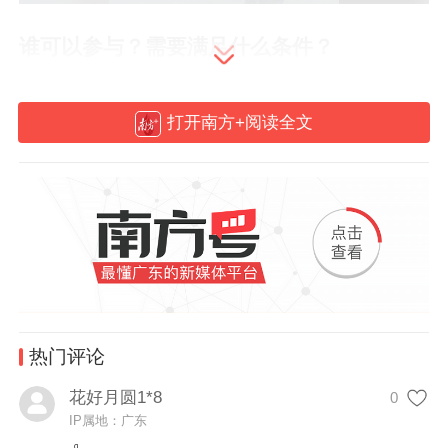
谁可以参与？需要满足什么条件？
只要您是个人消费者，在试点城市内消费并
打开南方+阅读全文
取得符合要求的发票，就可以参与。
发票“四要素”：
1.开票时间：2026年2月6日至7月31日。
2.发票类型：全面数字化电子普通发票，包
括：电子发票（普通发票）、电子发票（机
热门评论
动车销售统一发票）。
花好月圆1*8
0
IP属地：广东
3.发票金额：单张价税合计不低于100元