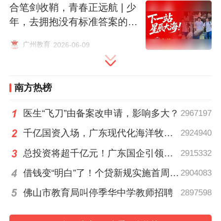
镜想象。我们在很多文章里读到，“国外”多
合笔剑收鞘，青春正远航 | 少
年，去拥抱没有标准答案的人
么美好，环境清新，秩序井然，风气良善。
生吧！
广州教育
2026-06-09
对比之下，我们自己的国家好像在各个方面
都落后于人。“中国”和“世界”之间仿佛存在着
极大的隔阂与落差。但是，这种既有的观念
南方热榜
并没有贯穿我的整个成长经历。反而是在经
医生“飞刀”由备案改申请，影响多大？
2967197
历中得到了许多改变。
千亿国资入场，广东现代化海洋牧场建设进入2.0时代｜聊点政经事
2924940
比如说，父母曾带我去欧洲旅游。我在意大
总投资将超千亿元！广东国企引领现代化海洋牧场建设
2915332
利的首都罗马和法国的首都巴黎看到的景
借钱变“明白”了！个贷新规实施首周，这些变化必须知道｜财知道
2904083
象，和我原来对于“世界”的印象大不相同。
佛山市教育局叫停季华中学教师招聘
2897598
我看到设备陈旧的地铁车厢，看到大街上到
处躺着流浪者，看到塞纳河里满是恶臭的垃