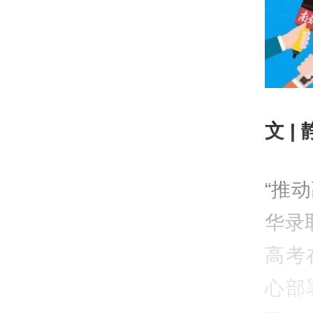
文 |
“推
华录
高考
心部