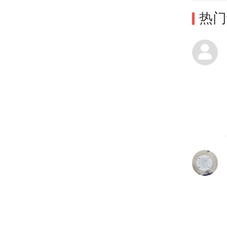
有很
热门
知书