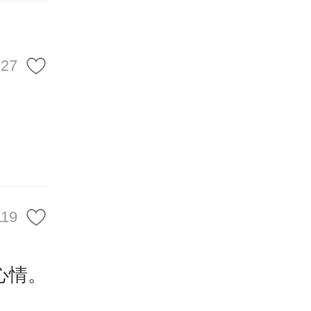
录取通
感。
127
119
心情。