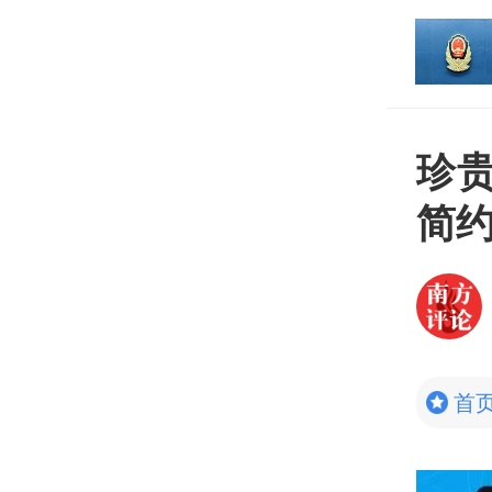
打开
平台
珍
简
首