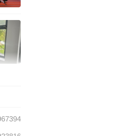
者才是
盲目攀
要“黑
逐渐背
炒作乱
离了教
归“一
967394
践行勤