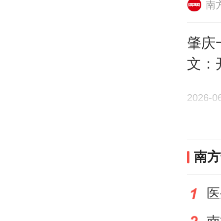
着用
南
高校
肇庆
比的
文：
科技
思考
离学
2026-0
象，
育的
南方
有必
医
页纸