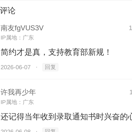
强的现实性和针对性，无疑将助推
评论
回归最原始的本色，承载最朴实的情
南友fgVUS3V
IP属地：广东
简约才是真，支持教育部新规！
2026-06-07
·
回复
许我再少年
IP属地：广东
还记得当年收到录取通知书时兴奋的
2026-06-08
·
回复