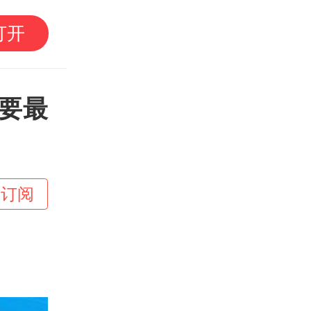
官方通报雷州特教老师
打开
要最
+订阅