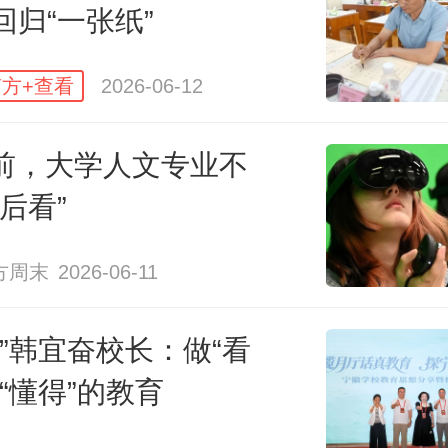
回归“一张纸”
世绝唱。大学之大，非有大楼之谓
通知书之奢也。仅在录取通知书上
方+查看
2026-06-12
很可能“用力过猛”，效果反而流于表
向前，大学人文专业不
后看”
近年高校“卷”录取通知书，成果有
面影响也被越来越多人意识到。
比
方周末
2026-06-11
美的通知书动辄几十元的制作成本
韩”韩宜奋校长：做“看
加起来便是一笔不小的开支。而在
和“懂得”的教育
限的情况下，扩大这方面的投入必