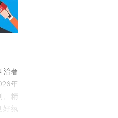
纠治奢
26年
划、精
良好氛