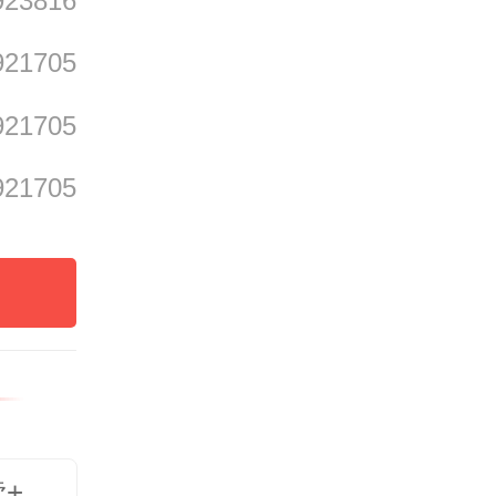
923816
纸”也
921705
有高校
墨挥洒
921705
知书附
921705
我、收
写给学
新和社
才是高
该有的
读+