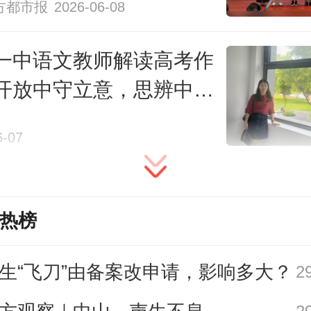
于教学、科研等支出的减少，而后
方都市报
2026-06-08
更应重点发力的领域。又如，助长
一中语文教师解读高考作
社会风气。你有宝石镶嵌，我便一定
开放中守立意，思辨中展
”加持，“入学排面”愈发“高大上”，却
校特色。更有甚者，二手平台出现
6-07
将通知书变成了一笔生意，完全偏
初衷。
热榜
要说明的是，推动高校录取通知书回
生“飞刀”由备案改申请，影响多大？
2
”，并非绝对禁止任何新形式，当以