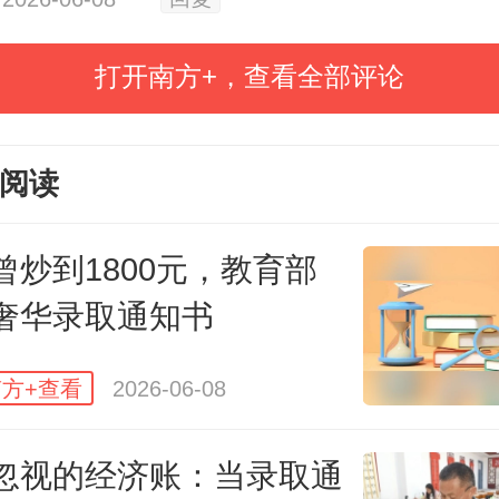
打开南方+，查看全部评论
大学录取通知书。
阅读
名称所揭示的，一纸通知书的首
曾炒到1800元，教育部
告知录取”，实用的信息仅需最简洁
奢华录取通知书
轻松传递。
此前报道，西南联大博
一张做工并不精细的“入学证”，上面
方+查看
2026-06-08
、照片、录取专业等基本信息。而
忽视的经济账：当录取通
此凭证的西南联大学子，成就了教