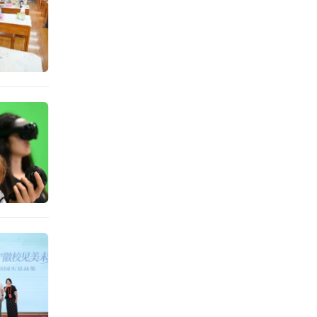
也，亦
掏空心
面。
之，但
如，一
，全校
教育经
然意味