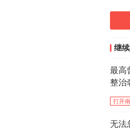
北京
继续
正如
最高
是“
整治
便可
藏了
打开南
姓名
无法
持如