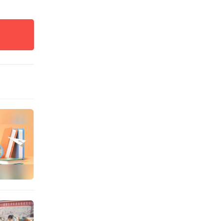
要功能
的文字
物馆珍
仅载有
就是手
育史上