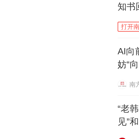
知书
的旷
非有
打开南
思，
AI
妨“向
综观
其负
南
张精
“老
新生
见”
费有