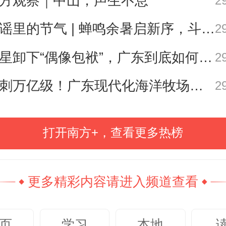
方观察｜中山，声生不息
2
约教育理念为重要遵循。
即便是“一页
歌谣里的节气 | 蝉鸣余暑启新序，斗指西南迎立秋
2
富有创意、饱含深情、催人奋进：
坚持手写录取通知书的传统，笔
明星卸下“偶像包袱”，广东到底如何让人变松弛？ | 好看·南方号
2
饱蘸树人之志；有高校随录取通
冲刺万亿级！广东现代化海洋牧场建设提速
2
校长书单”，寄望学子于书香中沉淀自
长；有高校邀请中国工程院院士撰
打开南方+，查看更多热榜
书信，勉励“继续推动中国的原始创
步”……教书育人，率先垂范，而这
更多精彩内容请进入频道查看
该努力的方向，这也是录取通知书
。
页
学习
本地