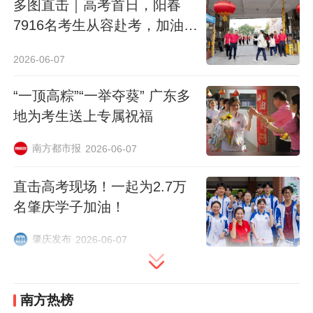
多图直击｜高考首日，阳春
7916名考生从容赴考，加油少
6月7日早上8点，华师附中考点交警与考生击掌。
年！
2026-06-07
“一顶高粽”“一举夺葵” 广东多
地为考生送上专属祝福
南方都市报
2026-06-07
直击高考现场！一起为2.7万
名肇庆学子加油！
肇庆发布
2026-06-07
6月7日，广州市铁一中学门前，考生有序步入考场，师
南方热榜
生击掌相送，暖意满满。