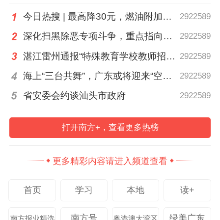
今日热搜 | 最高降30元，燃油附加费今起下调
2922589
深化扫黑除恶专项斗争，重点指向这些黑恶势力
2922589
湛江雷州通报“特殊教育学校教师招聘存在违规行为”
2922589
海上“三台共舞”，广东或将迎来“空调外机” | 天气早知道
2922589
省安委会约谈汕头市政府
2922589
打开南方+，查看更多热榜
更多精彩内容请进入频道查看
广州市第六中学，老师和家长们为考生送考。
首页
学习
本地
读+
南方号
绿美广东
南方报业精选
粤港澳大湾区