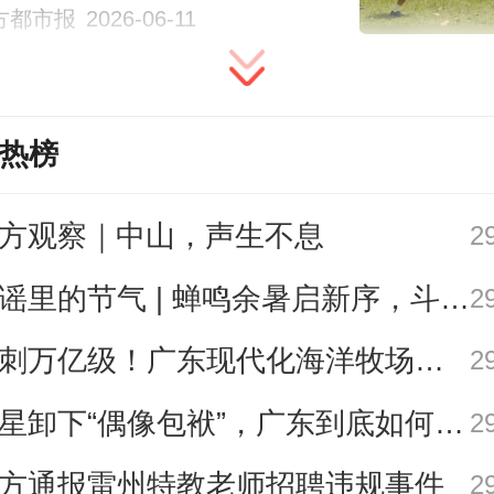
方都市报
2026-06-11
品质、高私密性与高自由度的产品
这一趋势直接带动了旅行社“小团”“
系列等产品扎堆上新，该系列价格较
热榜
团溢价15-30%，凭借着品质、私密
等特点，依然受到一批重视旅行体
方观察｜中山，声生不息
2
庭追捧。
歌谣里的节气 | 蝉鸣余暑启新序，斗指西南迎立秋
2
冲刺万亿级！广东现代化海洋牧场建设提速
2
告》分析认为，游客暑期出游已不
明星卸下“偶像包袱”，广东到底如何让人变松弛？ | 好看·南方号
2
打卡式游览”，而是更倾向于“深度沉浸”
行”，注重情绪疗愈、社交表达与独
方通报雷州特教老师招聘违规事件
2