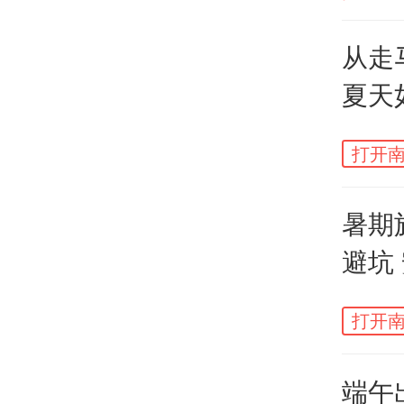
从走
夏天
打开南
暑期
避坑
受访者
打开南
值得
端午