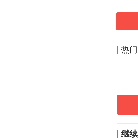
力，
在目
并行
东北
热门
睐；
韶关
选择
继续