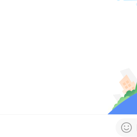
受访者
《报
追求
然资
缺资
之旅