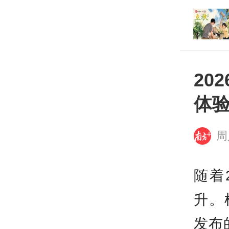
实“三支一扶”招募笔试
打开
罪行为
20
体
周
随着
升。
发布