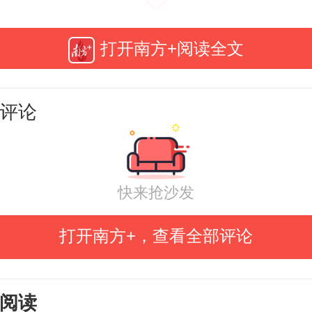
与毕业学生、银发族构成三大核心
的地选择上，跨省中长线游与本地
打开南方+阅读全文
火热：四川、云南、湖北、新疆、
、湖南、北京等跨省目的地备受
评论
同时，佛山、广州、汕尾、清远、
、江门、深圳等省内及周边城市也
快来抢沙发
。
打开南方+，查看全部评论
阅读