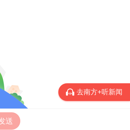
游愈发
特的自
聚焦稀
去南方+听新闻
。以广
的“山
发送