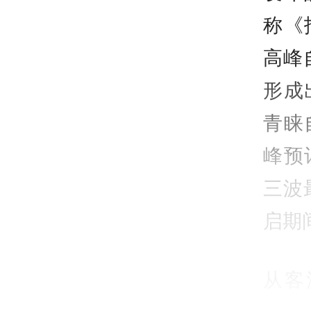
称《
高峰
形成
青睐
峰预
三波
启期
从客