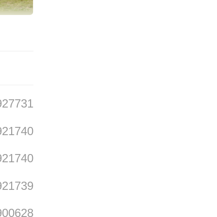
支付溢
一家一
同类常
、灵活
验的亲
927731
921740
921740
再满足
921739
与“应
特体验
900628