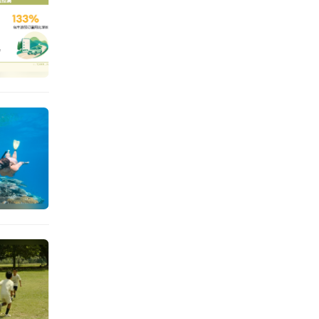
显著趋
研学之
是游客
，“小
；三是
”转向
客群的
，更愿