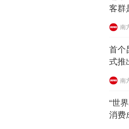
市场
客群
势：
长
南
旅与
消费
首个
团系
式推
游客
三成
南
主题
“世
《报
消费
消费