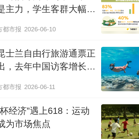
在消费行为与产品偏好上呈现三大
是主力，学生客群大幅增
一是亲子游主导市场，“边玩边学”的
方都市报
2026-06-10
“躺平休闲”的遛娃之旅双线并行；二
决策更趋理性，跨省游预订明显提前
昆士兰自由行旅游通票正
列”与“一家一团”等品质产品受热捧
出，去年中国访客增长近
旅行体验的追求升级，正从“观光打卡
方都市报
2026-06-11
沉浸、情绪满足与稀缺资源占有。
界杯经济”遇上618：运动
告》显示，当前不少暑期出游消费
成为市场焦点
逻辑正从“价格敏感”转向“价值优先”