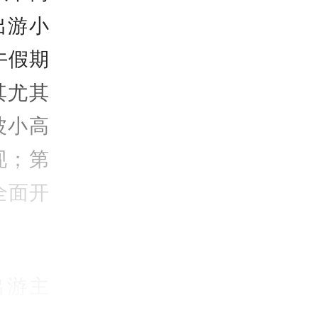
出游小
午假期
其尤其
波小高
现；第
全面开
出游主