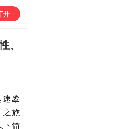
四川宜宾市高县4.9级
打开
理性、
迅速攀
广之旅
以下简