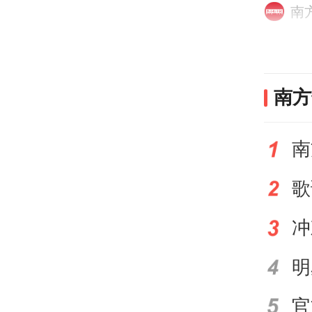
南
为高
价。
团”
南方
规大
自由
南
子家
《报
于“
季而
官