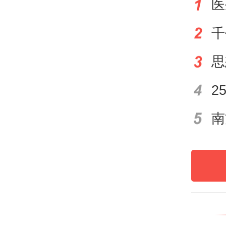
医
项目
中国
区长
大的
了湛
人民
鲜美
根基