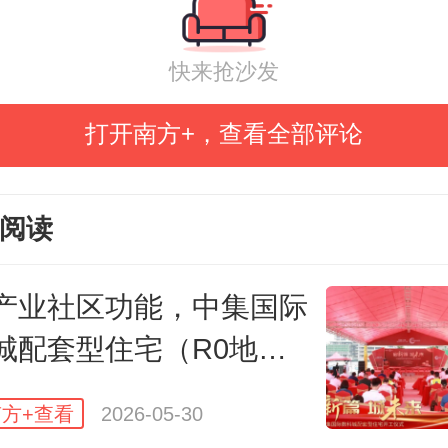
传承与升级”的核心理念，创新打造集
、码头直卸、车车交易、电商直播
快来抢沙发
于一体的全产业链生态，建成后将
打开南方+，查看全部评论
域海洋经济蓬勃活力，进一步链接
国水产贸易网络，致力打造成为湛
阅读
、粤西产业龙头、广东海洋经济的
名片。
产业社区功能，中集国际
城配套型住宅（R0地
开工
方+查看
2026-05-30