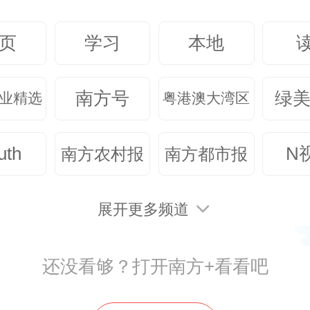
式体验，推动传统水产商贸向“产
深度融合的新模式转型。
页
学习
本地
南方号
绿
校对丨李晓琪
业精选
粤港澳大湾区
uth
N
南方农村报
南方都市报
编辑丨蔡玉娟
展开更多频道
主编丨余晓莉
还没看够？打开南方+看看吧
来源丨港航集团