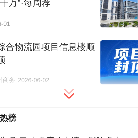
百千万”·每周荐
进度计划安排，全程监督工程进度
6-01
，组织各参建单位倒排工期、挂图
主体结构与地下室分步施工、交叉
综合物流园项目信息楼顺
衔接各道工序，全力推进项目建设
顶
高质量完成主体结构施工。
州商务
2026-06-02
步，湛航集团将以廉洁、安全、绿
标，加快推进后续工程建设及招商
热榜
力争项目于年内竣工。