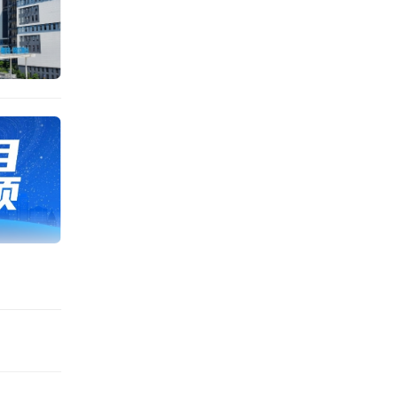
与质量
作战，
作业，
，高标
色为建
运营工