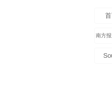
沉浸
旅”
首
排版
南方报
So
责任
执行
内容