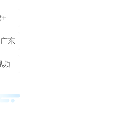
业+文
读+
美广东
视频