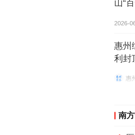
山“
总体
2026-0
安全
采取
惠州
科学
利封
准、
惠
下一
设目
南方
作，