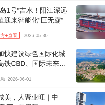
陵岛1号”吉水！阳江深远
殖迎来智能化“巨无霸”
方+查看
2026-05-30
加快建设绿色国际化城
高铁CBD、国际未来社
了
视频
2026-06-01
国海鲜美食之都产业综合体项目效果
城美，人聚业旺｜中
025年6月开工以来，湛航集团严格落