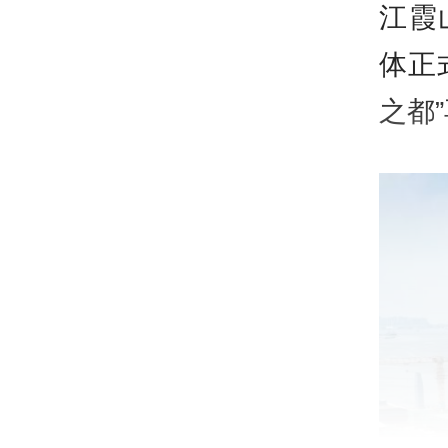
江霞
体正
之都