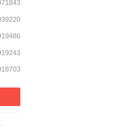
971843
939220
919486
于霞山
全国最
919243
，见证
918703
着湛江
中国海
的产业
一站式