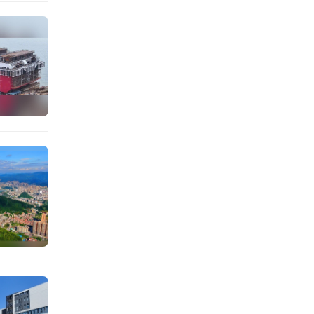
图
实项目