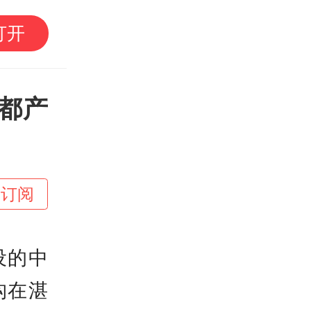
国企引领千亿投资，广
打开
场会议信息量很大
都产
+订阅
设的中
构在湛