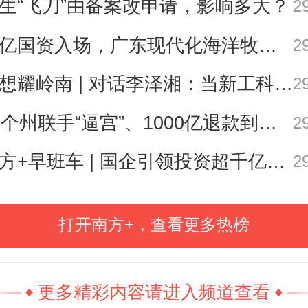
生“飞刀”由备案改申请，影响多大？
2
介绍
千亿国资入场，广东现代化海洋牧场建设进入2.0时代｜聊点政经事
2
思想耀岭南 | 对话李泽湘：当新工科教育遇上大湾区超级供应链
2
海鲜美食之都产业综合体项目选址
25个州联手“逼宫”、1000亿退款到账，特朗普关税“换壳”术还能撑多久？| 环球深壹度
桥渔港，其原址建于1996年，曾为
2
对虾集散基地，年交易额逾150亿元
南方+早班车 | 国企引领投资超千亿！广东现代化海洋牧场建设提速
2
江水产品贸易的蓬勃发展，是承载
集体记忆的霞山水产品批发市场。
打开南方+，查看更多热榜
食之都项目建成后，将延续老市场
，实现“购海鲜、品美食、赏海湾”的
更多精彩内容请进入频道查看