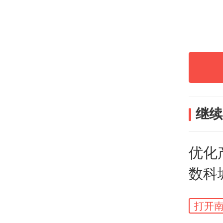
持“
交易
休闲
活区
至全
继续
地标
丽新
优化
数科
块）
打开南