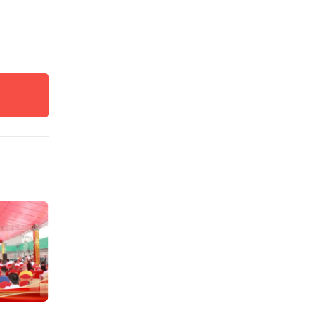
水产品
、文旅
有效激
湛江乃
江城市
一张亮