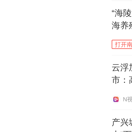
“海
海养
打开南
云浮
市：
区来
N
▲中
产兴
自2