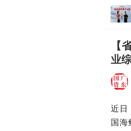
打开
平台
【
业
近日
国海