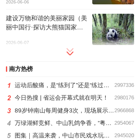
2026-06-06
教育增收20余万元。
建设万物和谐的美丽家园（美
记者获悉，依托秦岭大熊猫佛坪救护繁育基
丽中国行·探访大熊猫国家公
地、秦岭金丝猴佛坪救护繁育研究基地，佛
园）
坪县不断完善参观通道、研学课堂、互动体
2026-06-07
验等设施，以期打造集生态保护、科研监
测、公众教育于一体的高水准研学旅游目的
南方热榜
地。
运动后酸痛，是“练到了”还是“练过了”？
2997336
目前，当地已建成熊猫谷国家级4A级旅游景
今日热搜 | 省运会开幕式就在明天！
2980176
区、秦岭佛坪国宝省级旅游度假区、佛坪县
89岁钟南山每周健身3次，现场展示常用拉力器
2966868
秦岭人与自然博物馆3A级旅游景区。熊猫谷
万绿湖鲜竞鲜、中山乳鸽争香，“粤菜师傅”烹南粤百味、人间烟火
2954067
景区获得“省级中小学实践教育基地”，秦岭
人与自然博物馆入选为“省秦岭生态环境保护
图集｜高温来袭，中山市民戏水玩泡沫消暑
2945020