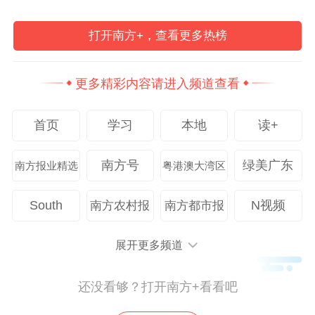
宣传教育基地”，被省市教育和文旅部门认定
的研学基地有7处，“看大熊猫、赏山茱萸”春
打开南方+，查看更多热榜
季之旅入选国家级精品旅游线路，“熊猫家园
·冬游秦岭”之旅入选全国乡村旅游精品线
更多精彩内容请进入频道查看
路。
首页
学习
本地
读+
“秦岭大熊猫佛坪救护繁育研究基地和秦岭金
南方号
绿美广东
南方报业精选
粤港澳大湾区
丝猴佛坪救护繁育研究基地对外开放以来，
在门票全免的前提下，累计迎客超50万人
South
N视频
南方农村报
南方都市报
次，为地方带来直接经济效益超1.1亿
元。”相关负责人向记者表示，每位游客来到
展开更多频道
佛坪，单日花费往往需要200元以上，有效
拉动了“吃、住、游、购、娱”全链条，当地
还没看够？打开南方+看看吧
的农家乐、酒店民宿、公共交通班次均因此