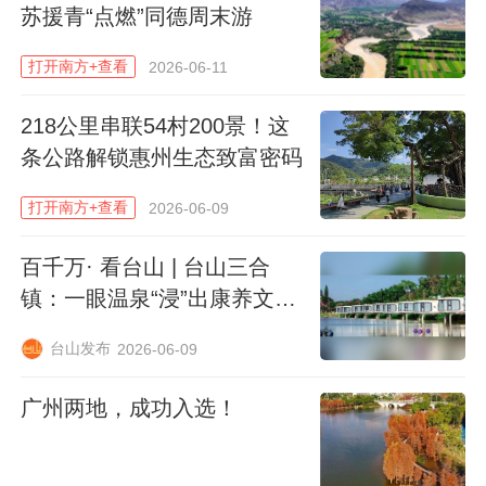
苏援青“点燃”同德周末游
依托生态资源禀赋，自然教育研学项目成为
打开南方+查看
2026-06-11
了当地最受欢迎的产品之一。何祥博告诉记
者，在大古坪村，只有暑期会开放自然教育
218公里串联54村200景！这
研学，因为在此期间，大熊猫会前往高海拔
条公路解锁惠州生态致富密码
的地方，游客人流增加才不会打扰它们正常
打开南方+查看
2026-06-09
生活。
百千万· 看台山 | 台山三合
“虽然大熊猫离开了，但它们留下的踪迹还
镇：一眼温泉“浸”出康养文旅
在，学生们可以通过它留下的分辨、啃过的
热门打卡地
台山发布
2026-06-09
竹痕，了解它的生活习性和环境。”何祥博
说，大古坪不仅接待来自省内的青少年，还
广州两地，成功入选！
有来自北京、深圳、上海等省外城市的中小
学生远道而来。2025年，大古坪村通过自然