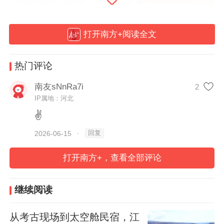
打开南方+阅读全文
秦岭金丝猴佛坪救护繁育研究基地 南方+ 周妤洁 拍摄
热门评论
佛坪县内有两个国家级自然保护区，面积占
到了全县的三分之一。为给大熊猫让路，当
南友sNnRa7i
2
IP属地：河北
地政府与村民实施生态移民，搬出核心分布
✌
区，放弃传统“靠山吃山”模式。
回复
2026-06-15
·
“陕西佛坪国家级自然保护区管理局累计投资
打开南方+，查看全部评论
2000余万元，帮助社区修路、建桥、建学
校、卫生室等，改善基本生活条件。”陕西佛
继续阅读
坪国家级自然保护区管理局正高级工程师何
祥博介绍道。
从考古现场到太空舱民宿，江