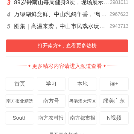
现场发布的多个亲水项目成为关注焦点。大
89岁钟南山每周健身3次，现场展示常用拉力器
2981011
丰门漂流全长6350米，总落差391米，游客
万绿湖鲜竞鲜、中山乳鸽争香，“粤菜师傅”烹南粤百味、人间烟火
2967623
可在激流与峡谷间体验长距离速降。瀑布飞
图集｜高温来袭，中山市民戏水玩泡沫消暑
2943713
拉达沿崖壁设置，攀登者可俯瞰峡谷地貌。
瀑布溪降则将崖壁攀岩、深潭跳水与峡谷溯
打开南方+，查看更多热榜
溪组合为一条约2至3小时的线路，在大湾区
较为少见。除此之外，乐园还提供峡谷溯
更多精彩内容请进入频道查看
溪、五色湖皮划艇、桨板、游船及沙滩露营
等户外项目。
首页
学习
本地
读+
南方号
绿美广东
南方报业精选
粤港澳大湾区
South
N视频
南方农村报
南方都市报