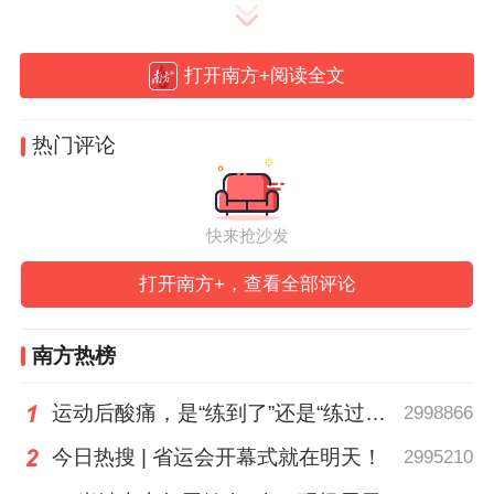
与峡谷玩水互补。该升级也是落实广东省“百
县千镇万村高质量发展工程”的举措之一，旨
打开南方+阅读全文
在以文旅融合促进镇村发展。
热门评论
快来抢沙发
打开南方+，查看全部评论
南方热榜
运动后酸痛，是“练到了”还是“练过了”？
2998866
今日热搜 | 省运会开幕式就在明天！
2995210