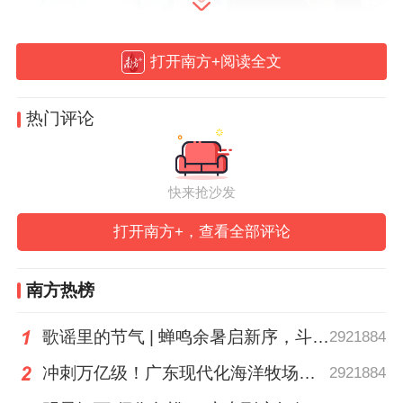
打开南方+阅读全文
热门评论
开展首日，客商云集。从航空级高精传动到
具身智能机器人，从低空物流无人机到智能
物流装备全链路解决方案，再到全自动化智
快来抢沙发
慧工厂生产线，超3000项最新成果与前沿技
打开南方+，查看全部评论
术集中登场，数智未来展成为年度硬核科技
的“首发秀场”。
南方热榜
“低空经济新消费首秀专区”人气火爆，亿航
歌谣里的节气 | 蝉鸣余暑启新序，斗指西南迎立秋
2921884
智能发布最新款自动驾驶飞行器，福昆、丰
冲刺万亿级！广东现代化海洋牧场建设提速
2921884
翼科技等企业推出低空物流配送等迭代新