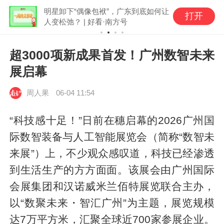
明星卸下“偶像包袱”，广东到底如何让
打开
人变松弛？ | 好看·南方号
超3000项新成果首发！广州数智未来
展启幕
周人果
06-04 11:54
“科技感十足！”日前在穗启幕的2026广州国
际数智装备与人工智能展览会（简称“数智未
来展”）上，不少观众感叹道，科技已经渗透
到生活生产的方方面面。该展会由广州国际
会展集团和汉诺威米兰佰特展览联合主办，
以“数聚未来・智汇广州”为主题，展览规模
达7万平方米，汇聚全球近700家参展企业。