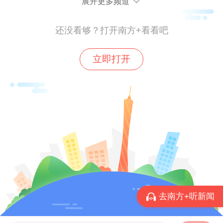
展开更多频道
天、晔生航空、万虹科技、理工全盛、中雷
电科、瑞宝电器、索辰科技、华夏航安等企
还没看够？打开南方+看看吧
业也展示了覆盖低空载人、无人机整机及核
心部件、防控装备、空管系统等领域的最新
立即打开
产品及解决方案，引发行业观众热议。
此外，智能装备与机器人赛道、智慧物流装
备领域不乏亮点。“具身智能”与“AI+物流”成
为展会核心亮点，如何让前沿人工智能深度
融入智能物流装备、机器人及作业流程，已
是行业重点探索的方向。该板块既展示当下
成熟技术，也勾勒出智慧物流与智能制造融
去南方+听新闻
合发展的未来图景。