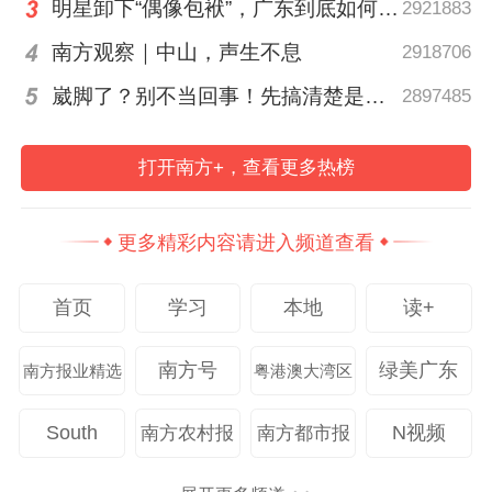
品，引领行业潮流。由中国人民警察大学
明星卸下“偶像包袱”，广东到底如何让人变松弛？ | 好看·南方号
2921883
（广州）重点打造的“智能警用装备实战应用
南方观察｜中山，声生不息
2918706
与无人机防控技术展区”，汇聚杰创智能、泰
崴脚了？别不当回事！先搞清楚是几级伤｜运动加油站
2897485
斗微电子、华威科技、仁怀科技等警务装备
企业，展示最新实战应用技术。现场，一场
打开南方+，查看更多热榜
人机协同警情处置实战演示吸引了不少观众
围观，
更多精彩内容请进入频道查看
广州市半导体协会携粤芯半导体、安凯微电
首页
学习
本地
读+
子、广芯微电子、润芯信息技术、硅芯材
料、中科飞龙、芯见科技、全图晶测、澳企
南方号
绿美广东
南方报业精选
粤港澳大湾区
实验室、科华数据等10家广州半导体产业链
South
N视频
南方农村报
南方都市报
上下游优质单位组团亮相“低空智脑·航天核
心——集成电路专区”。广州低空公司、汇