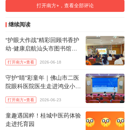
打开南方+，查看全部评论
全、温和、精准的战痘方法，6月28日上
午，南方报业传媒集团梅州记者站联合广州
继续阅读
中医药大学梅州医院（梅州市中医医院、梅
州市田家炳医院），共同举办
“科学护肤，
“护眼大作战”精彩回顾书香护
精准战‘痘’——助力青少年儿童皮肤管理”小
幼·健康启航汕头市图书馆少
记者研学活动。
通过趣味科普课程、沉浸式
儿健康知识科普小课堂第二
打开南方+查看
2026-06-18
实践体验和互动采访环节，帮助中小学生及
期：睛彩视界，你我瞳行
家长系统认识皮肤结构、痤疮成因，学习科
守护“睛”彩童年｜佛山市二医
学的护理方法，避开常见误区。
院眼科医院医生走进鸿业小
学，开展近视防控科普讲座
打开南方+查看
2026-06-23
童趣遇国粹！桂城中医药体验
走进托育园