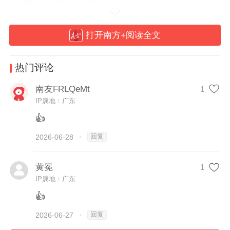
赖*廷 温*荣 古*霖
饶*熠 饶*锋
打开南方+阅读全文
热门评论
6月9日更新
南友FRLQeMt
1
IP属地：广东
小记者招募 | 解锁科学护肤秘籍，一起精准
👍
战“痘”
回复
2026-06-28
·
南方报业小记者活动又来啦！春夏季节气温
黄冕
1
升高，油脂分泌旺盛，加上学业压力、不良
IP属地：广东
作息与不当清洁习惯，青少年儿童痤疮、皮
👍
肤敏感、出油长痘等问题频发。为帮助青少
回复
2026-06-27
·
年儿童树立正确的科学护肤观念，掌握安