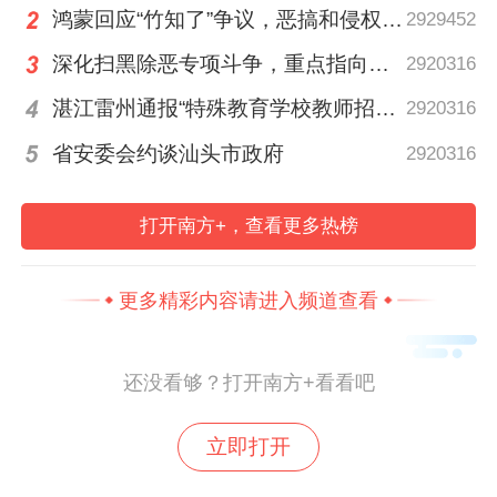
鸿蒙回应“竹知了”争议，恶搞和侵权的边界在哪里？
2929452
深化扫黑除恶专项斗争，重点指向这些黑恶势力
2920316
湛江雷州通报“特殊教育学校教师招聘存在违规行为”
2920316
省安委会约谈汕头市政府
2920316
▶▶▶如果你想加入我们，赶紧扫描下方二
维码报名吧！报名时需提交小记者基本信息
打开南方+，查看更多热榜
及一句“皮肤护肤小疑问”，截止时间为6月
26日12时。
更多精彩内容请进入频道查看
还没看够？打开南方+看看吧
立即打开