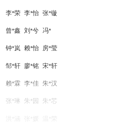
李*荣 李*怡 张*镟
曾*鑫 刘*兮 冯*
钟*岚 赖*怡 房*莹
邹*轩 廖*铭 宋*轩
赖*霖 李*佳 朱*汉
张*琳 朱*园 朱*芯
洪*涵 张*媛 温*荣