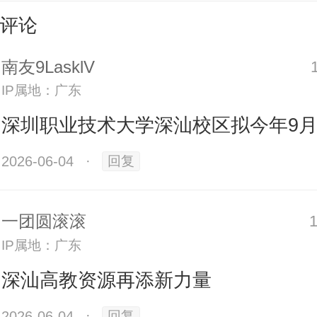
评论
人才支持和智力支撑。
南友9LasklV
大深汕校区有关负责人介绍，
新校
IP属地：广东
6月底交付
，首开区已基本建设完成
深圳职业技术大学深汕校区拟今年9
、教学楼、体育馆等建筑，可满足
2026-06-04
·
回复
整个校区计划于2027年全面竣工。
一团圆滚滚
IP属地：广东
，深汕校区规划设置了汽车与智能
深汕高教资源再添新力量
电子与网络工程学院、大数据与人
等6个学院，对接深汕特别合作区
2026-06-04
·
回复