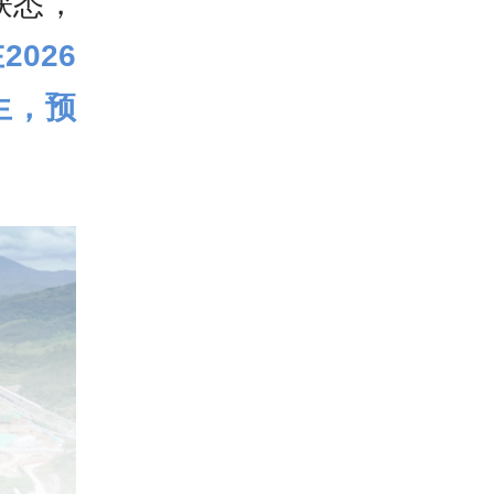
获悉，
026
生，预