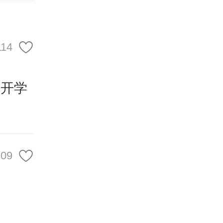
114
区拟于
，包含
月开学
开学需
109
制造学
工智能
产业布