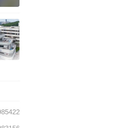
新一代
得
佩 童慧
 叶剑华
985422