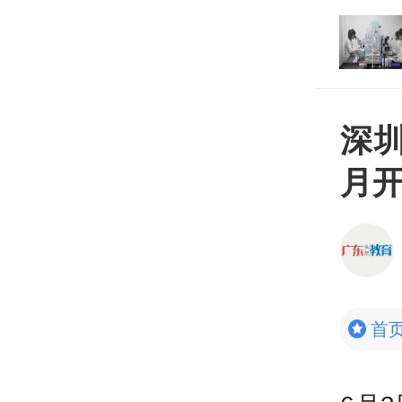
打开
平台
深
月开
首