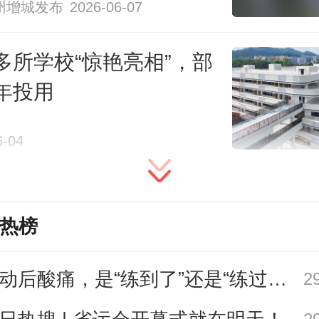
州增城发布
2026-06-07
1+1+3+2”现代化产业体系和建设深圳
一流汽车城核心承载区。
多所学校“惊艳亮相”，部
年投用
+记者 陈理
6-04
南方日报、南方+客户端原创，未经授权不
转载
热榜
编辑 余
校对
运动后酸痛，是“练到了”还是“练过了”？
2
本文作者