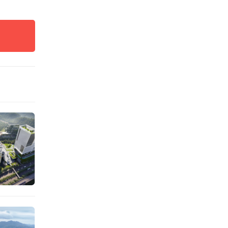
机器人
4个专
140
校区教
成，教