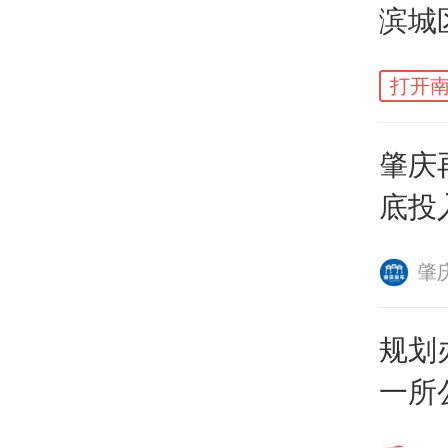
值得
滨城
辆与
打开南
组建
外，
肇庆
教联
底投
名单
肇
深职
规划
续提
一所
才供