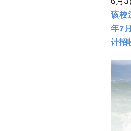
6月
该校
年7
计招