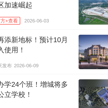
一提的是，深职大深汕校区首开区
区加速崛起
运载工程学院与比亚迪携手，联合
方+查看
2026-06-03
国家级新能源汽车产教融合共同
该校联动华为等70多家企业成立的
再添新地标！预计10月
合体已入选教育部第一批市域产教
入使用！
。
庆发布
2026-06-09
大深汕校区有关负责人表示，新校
办学24个班！增城将多
供高素质技术技能型人才，预计年
公立学校！
应量可达5000人，将有效助力