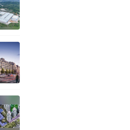
中，车
北理工
体。此
市域产
联合体
区将持
最大人
深汕打