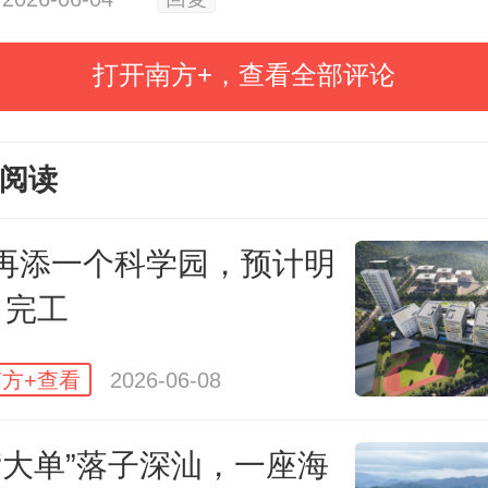
设置了汽车制造与试验技术、工业
打开南方+，查看全部评论
、电子信息工程技术等33个专业。
阅读
年9月学校首开区将开设3个学院、
首批招生320人，首开区教职工约
再添一个科学园，预计明
”
深职大深汕校区有关负责人说，新
月完工
由校本部派驻和新招两部分人员组
方+查看
2026-06-08
源与本部同源共享。
个“大单”落子深汕，一座海