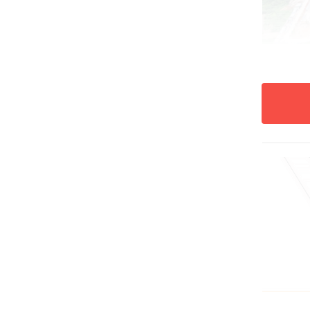
深职
于深
地1
办学
该校
按照
化校