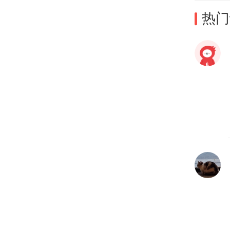
热门
重要
深职
今年
宿舍
要。
目前
院、
学院