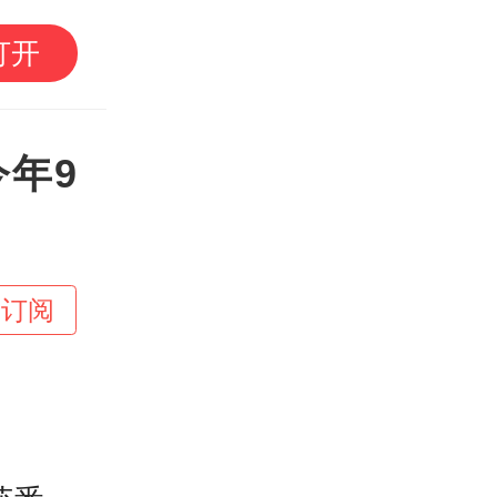
+音 | 李现白鹿来了也
打开
的“松弛感”到底怎么来
年9
+订阅