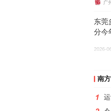
广
造“
世界
东莞
分今
南方
2026-0
南方