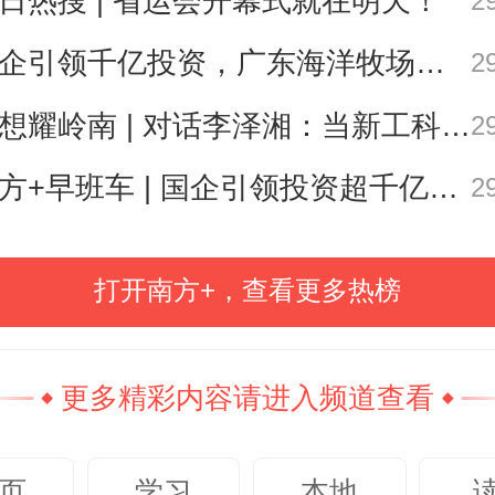
日热搜 | 省运会开幕式就在明天！
2
国企引领千亿投资，广东海洋牧场这场会议信息量很大
2
陈理
思想耀岭南 | 对话李泽湘：当新工科教育遇上大湾区超级供应链
2
联系T
南方日报、南方+记者，聚焦青年
群体，讲述青年故事。
南方+早班车 | 国企引领投资超千亿！广东现代化海洋牧场建设提速
2
打开南方+，查看更多热榜
230
更多精彩内容请进入频道查看
页
学习
本地