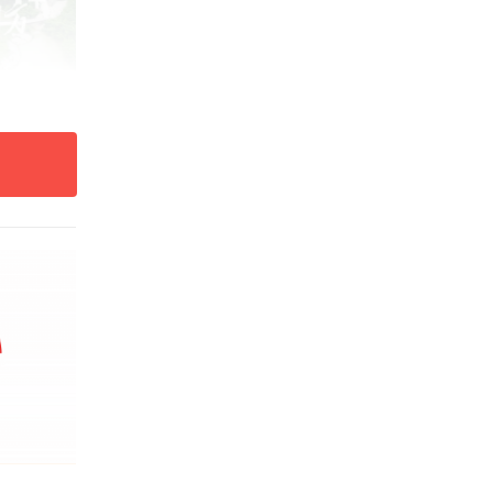
选址位
目总用
，校区
竣工。
湾区，
设数字
展提供