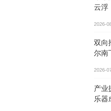
云浮
配套
研学
2026-0
据介
双向
尔南
人次
哥、
2026-0
团队
产业援
“基
乐器
要来