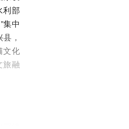
水利部
”集中
兴县，
猫文化
文旅融
兴邓池