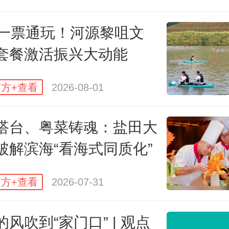
元一票通玩！河源黎咀文
套餐激活振兴大动能
方+查看
2026-08-01
寨自然博物馆
搭台、粤菜铸魂：盐田大
破解滨海“看海式同质化”
道351蜿蜒前行，“熊猫奇遇大道”串
邓池沟等多个核心景区。在大熊猫
方+查看
2026-07-31
学旅游实践基地，标准化科普展馆
风吹到“家门口” | 观点
实训线路、多功能教学空间、食宿