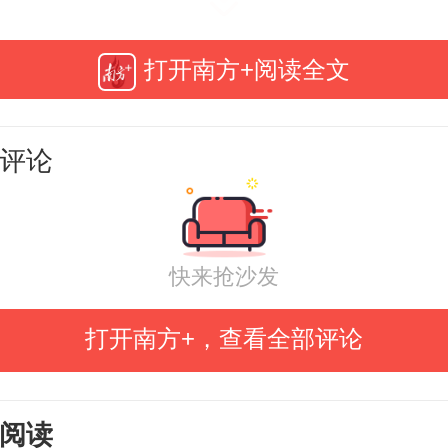
次发现活体大熊猫，“熊猫老家”成为
打开南方+阅读全文
代表性的名片。近年来，宝兴县把
为“一号工程”，深度挖掘世界第一只
评论
发现地和模式标本产地的独特资源
大熊猫文化旅游溯源重要目的地建设
快来抢沙发
打开南方+，查看全部评论
阅读