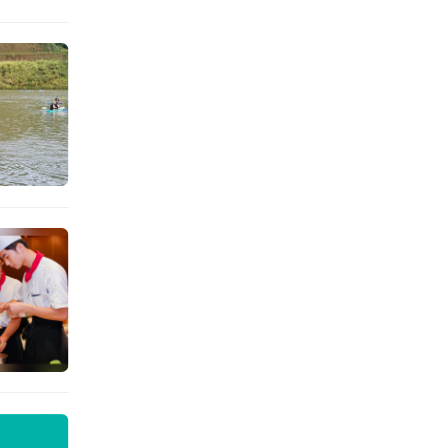
联起蜂
国际溯
、野外
保障等