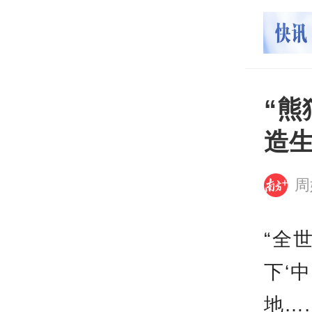
打开
平台
“
造
周
“全
下‘
地…