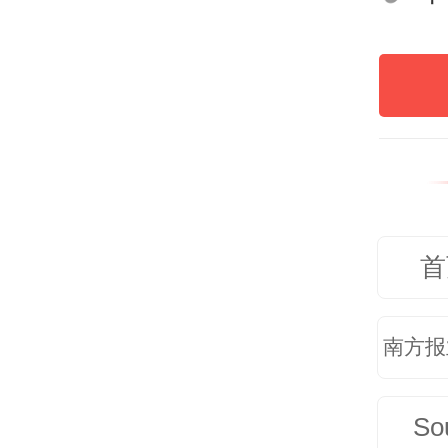
盛夏
选择
益彰
养+
村、
首
发展
南方报
“串
So
化、