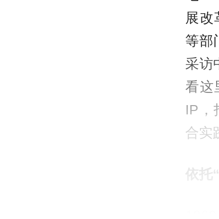
展改
等部
采访
看这
IP
合实
依托
18