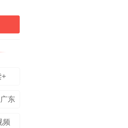
纳凉的
验相得
森林康
熊猫新
饮蓬勃
读+
美广东
红色文
视频
“伟大