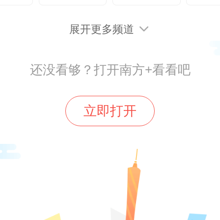
·致敬之旅”“秘境熊猫·溯源之旅”“藏乡
展开更多频道
之旅”“川版独库·自驾之旅”四条精品
夹金山、宝康路等10余个景点和5个
还没看够？打开南方+看看吧
。无论是想进行大熊猫溯源、生态
立即打开
想了解多声部民歌、锅庄、上九节
，游客都可在相应的项目中满足深
。
青年扎根故土，新业态激发乡村活力