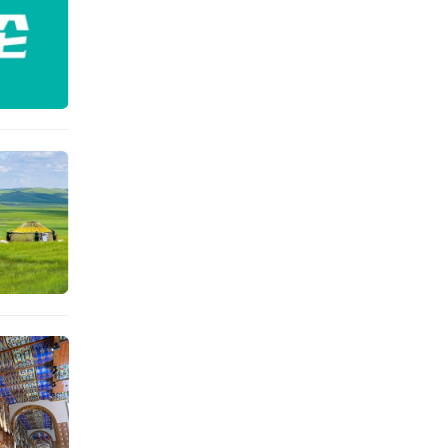
接各类
.5万
自墨西
年交流
营收主
文创产