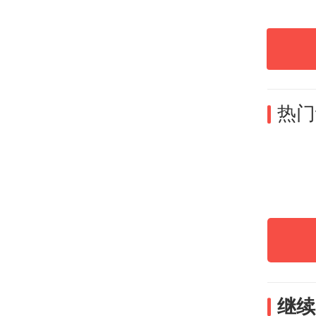
沟首
最具
业作
热门
科学
世界
继续