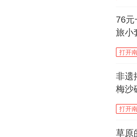
76
旅小
打开南
蜂桶
非遗
梅沙
沿国
桶寨
打开南
源研
草原的
生态