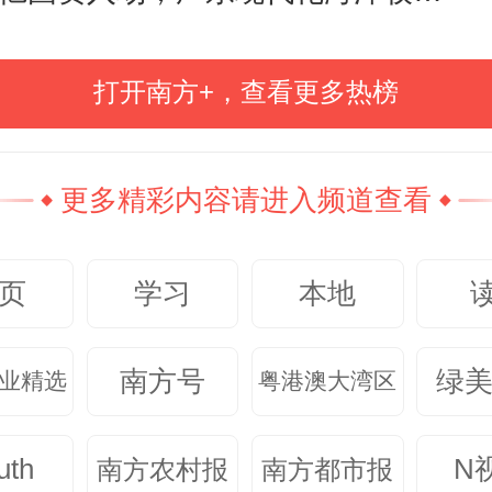
时节，硗碛藏寨成为众多游客避暑
打开南方+，查看更多热榜
，清凉的气候与独特的藏乡文化体
，暑期游客量占全县总量的32%。“
更多精彩内容请进入频道查看
农事体验”等创新产品受到市场欢迎，
硗碛藏寨等地的生态民宿、特色餐
页
学习
本地
。
南方号
绿
业精选
粤港澳大湾区
珠成链”方面，宝兴整合自然生态、
uth
N
南方农村报
南方都市报
民俗文化、大熊猫文化等资源，推出