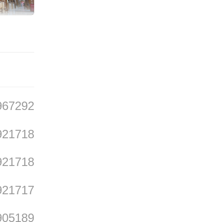
年营收
967292
”的优
921718
暑、秋
921718
。全县
921717
雅安市
905189