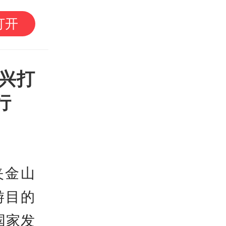
内娱第一人，艺人戚薇
打开
AI，律师：事业期别轻易
兴打
行
夹金山
游目的
国家发