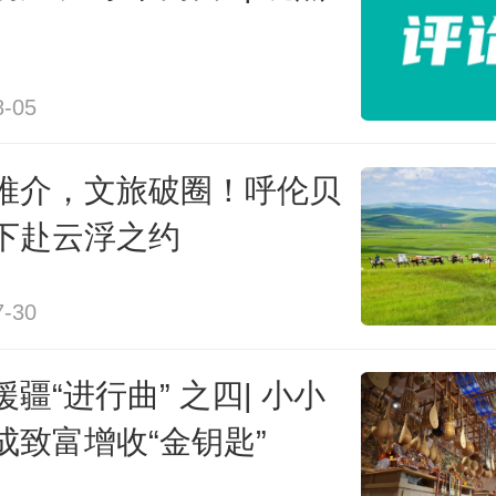
已日臻完善，可规模化、常态化承
培训与主题活动。
8-05
绍，2025年，该基地共开展研学培训3
推介，文旅破圈！呼伦贝
下赴云浮之约
，今年上半年人次已达到2万，来
美国、西班牙、芬兰等国家的青少
7-30
曾在此留下足迹。
疆“进行曲” 之四| 小小
地坚持公益科普与市场化运营并行，
成致富增收“金钥匙”
自精品研学课程、团队体验接待、