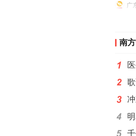
广
品运
总额
南方
四季
医
依托
势，
赏红
拥有
第一