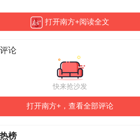
盖逸馨
打开南方+阅读全文
来，数字技术快速发展，正在前所
人类生产生活，也在深刻改变着人
评论
的方式和阅读习惯。习近平总
“要提高全民全社会数字素养和技能
快来抢沙发
数字经济发展社会基础”“数字阅读要
结合起来，守住我们的内核和素养
打开南方+，查看全部评论
人们的阅读已不再局限于传统的纸
一形式，数字阅读越来越普遍。提
热榜