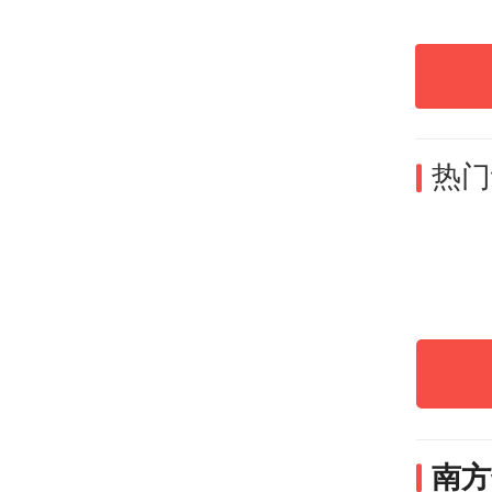
文|
近年
融入
热门
信息
出：
我国
阅读
前，
或单
南方