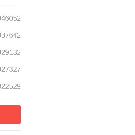
民族未
946052
既要拥
养，不
937642
929132
927327
道德的
922529
讲究格
（人工
阅读拓
普及，