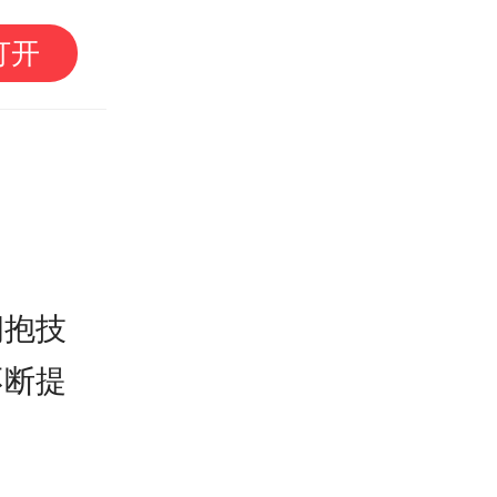
特朗普宣布对多晶硅及
打开
征关税
拥抱技
不断提