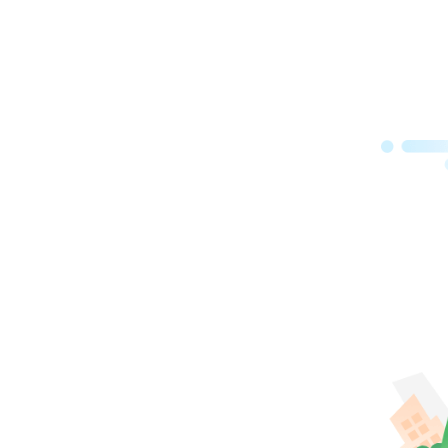
获取
数字
合能
流价
一，
房”
以接
守主
法推