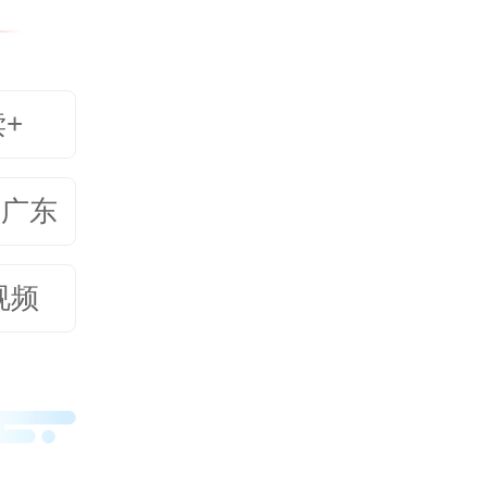
化的信
些不良
读+
消解专
应当认
美广东
会被淘
。只有
视频
时代发
字终端