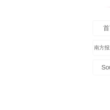
但也
息获
首
效应
注力
南方报
识到
汰，
So
不断
展。
数字