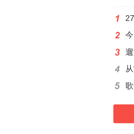
阅读
来。
抱技
断提
阅读
重要
物致
智能
展了