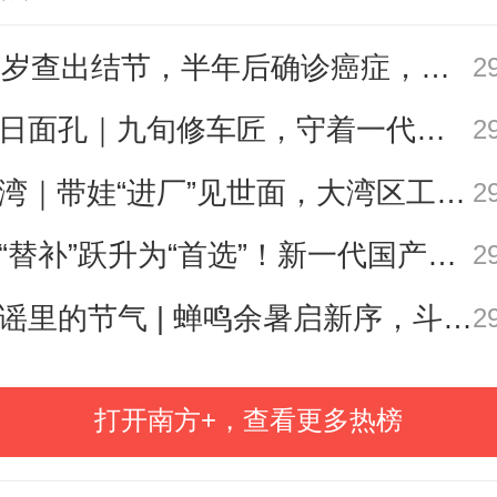
能力，既关乎个体成长，更关乎
27岁查出结节，半年后确诊癌症，甲状腺癌真的“懒”吗？
2
在数字技术日新月异的今天，我们
术带来的便利，更要守住内核和素
今日面孔｜九旬修车匠，守着一代又一代车轮转
2
升数字阅读能力。
遛湾｜带娃“进厂”见世面，大湾区工业研学攻略请查收
2
从“替补”跃升为“首选”！新一代国产核心工业软件加速冲高端
2
是人类获取知识、启智增慧、培养
歌谣里的节气 | 蝉鸣余暑启新序，斗指西南迎立秋
2
途径。中华民族自古就提倡阅读，
知、诚意正心。当前，随着包括AI
打开南方+，查看更多热榜
）在内的数字技术深入发展，数字
人们获取信息的途径，促进了阅读