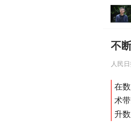
打开
平台
不
人民
在数
术带
升数