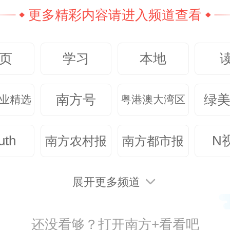
更多精彩内容请进入频道查看
带来一些挑战和风险。比如，碎片
取、浅尝辄止的阅读方式带来了一
页
学习
本地
；一些过度娱乐化的内容不仅可能
，也将损害深度思考能力；等等。
南方号
绿
业精选
粤港澳大湾区
，人工智能时代，阅读本身自然不
但不会阅读的人将面临风险与挑战
uth
N
南方农村报
南方都市报
提升数字阅读能力，才能更好适应
展开更多频道
还没看够？打开南方+看看吧
阅读能力不仅包括熟练操作使用数