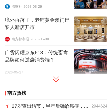
出海
湾财社
2026-05-29
境外再落子，老铺黄金澳门巴
黎人新店开市
南方都市报
2026-05-30
广货闪耀京东618：传统畜禽
品牌如何逆袭消费端？
经营层面，其门店客流量更是连续多个季度
2026-05-27
出现下滑，核心商圈高租金、高人力成本的
重资产模式，让门店盈利空间持续被压缩，
成为通用磨坊在华业务的主要负担。而此次
南方热榜
剥离门店业务，也是通用磨坊卸下重资产包
袱，聚焦利润率更高的零售与餐饮渠道，实
27岁查出结节，半年后确诊癌症，甲状腺癌真的“懒”吗？
2944624