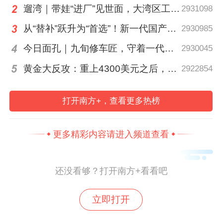
现资源优化配置的又一举措。
遛湾｜带娃“进厂”见世面，大湾区工业研学攻略请查收
2931098
从“替补”跃升为“首选”！新一代国产核心工业软件加速冲高端
2930985
新茶饮品牌纷纷入局冰淇淋赛道
今日面孔｜九旬修车匠，守着一代又一代车轮转
2930045
作为国内快速崛起的新茶饮品牌，柠季以手
黄金大反攻：重上4300美元之后，是反弹还是反转？
2922854
打柠檬茶为核心品类，凭借高效的运营模式
与全国化门店布局，成为茶饮赛道的代表性
打开南方+，查看更多热榜
品牌。壹览商业数据显示，截至2026年5月
28日，柠季已在国内218座城市开出1985家
更多精彩内容请进入频道查看
门店，近10个月净增长率达到13.17%。
还没看够？打开南方+看看吧
立即打开