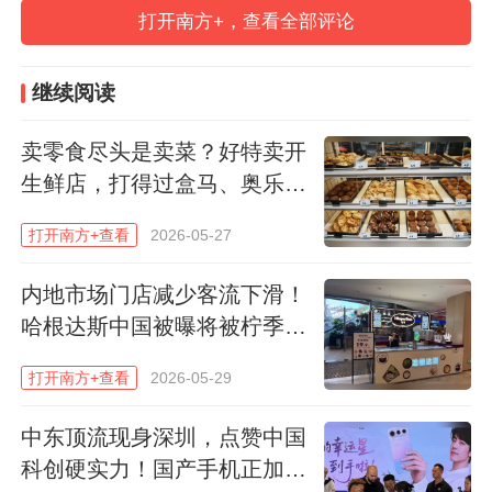
伴随消费市场迭代与竞争格局变化，哈根达
打开南方+，查看全部评论
斯在华发展逐渐陷入瓶颈。窄门餐眼数据显
示，截至2026年5月底，哈根达斯中国内地
继续阅读
在营门店仅262家，较2019年峰值557家近
卖零食尽头是卖菜？好特卖开
乎腰斩。
生鲜店，打得过盒马、奥乐齐
吗
打开南方+查看
2026-05-27
内地市场门店减少客流下滑！
哈根达斯中国被曝将被柠季收
购
打开南方+查看
2026-05-29
中东顶流现身深圳，点赞中国
科创硬实力！国产手机正加速