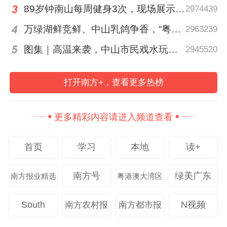
89岁钟南山每周健身3次，现场展示常用拉力器
2974439
《意见》明确，采取置换物业方式安置的，
万绿湖鲜竞鲜、中山乳鸽争香，“粤菜师傅”烹南粤百味、人间烟火
2963239
置换物业应当为工业、仓储、商业、办公、
图集｜高温来袭，中山市民戏水玩泡沫消暑
2945520
旅游或其他经营性用途，由市、县（市）人
民政府提供。被征地农村集体经济组织所在
打开南方+，查看更多热榜
镇域范围内无法落实物业置换的，协商一致
后可以异地安排物业置换。市、县（市）人
更多精彩内容请进入频道查看
民政府可依据国土空间规划并结合重点功能
片区、产业园区等成片开发区域，通过组织
首页
学习
本地
读+
集中建设、向社会购买、土地出让配建物业
等多种方式筹集置换物业。采取作价出资
南方号
绿美广东
南方报业精选
粤港澳大湾区
（入股）方式安置的，作价出资（入股）标
准可由被征地农村集体经济组织与项目建设
South
N视频
南方农村报
南方都市报
主体协商确定，但不得低于当地非实地留用