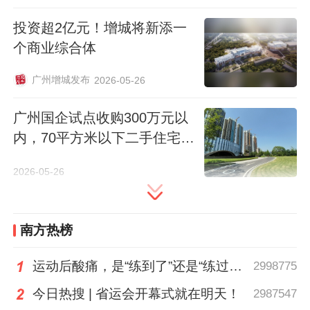
开发零星、分散的留用地
，通过土地腾挪置
换和整合优化，实施集中连片开发和统一经
投资超2亿元！增城将新添一
营管理。
个商业综合体
广州增城发布
2026-05-26
在有序推进非实地留用安置方面，《意见》
提出
要制定非实地留用安置标准，规范非实
广州国企试点收购300万元以
地留用安置程序
。非实地留用安置标准不得
内，70平方米以下二手住宅，
低于签订非实地留用安置协议或征地补偿安
楼龄不限！
2026-05-26
置协议时被征收土地所在地的工业用地级别
基准地价。采取一种或多种非实地留用方式
安置的，市、县（市）人民政府应当组织有
南方热榜
关部门与被征地农村集体经济组织签订非实
运动后酸痛，是“练到了”还是“练过了”？
2998775
地留用安置协议，或者在征地补偿安置协议
中予以明确。
今日热搜 | 省运会开幕式就在明天！
2987547