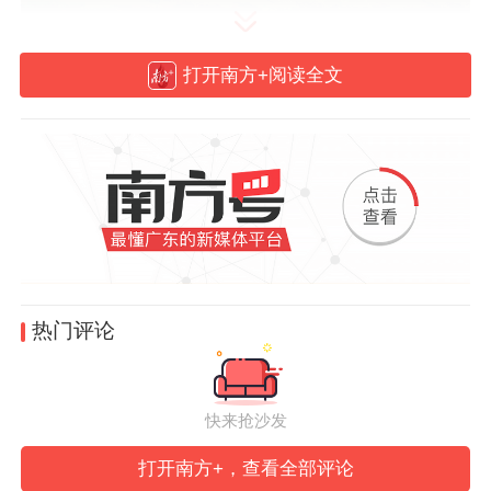
《意见》提出，要统筹优化留用地安置，各
打开南方+阅读全文
地要合理确定留用地安置方式。
在《意见》
施行前，已签订征地补偿安置协议或其他有
效书面方式约定安置方式但尚未兑现的留用
地（以下简称“历史留用地”）优先按约定的
方式和比例兑现。《意见》施行后，征收农
村集体土地新增留用地原则上采取非实地留
用的方式安置。
热门评论
在高效利用实地留用地方面，《意见》提出
要优化留用地兑现程序，优先兑现落实开发
快来抢沙发
方向明确、项目成熟度高、综合效益好的项
打开南方+，查看全部评论