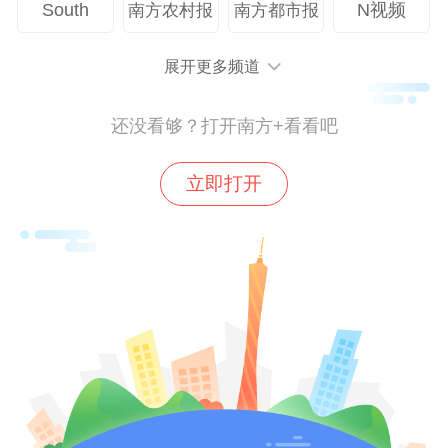
South
N视频
南方农村报
南方都市报
验，也收获了在场家长们的一致好评与高度
认可。市民张女士坦言，比起单纯的游乐玩
展开更多频道
耍，这种兼具实践性与知识性的亲子活动更
有意义。既能充分调动孩子的动手积极性，
还没看够？打开南方+看看吧
锻炼实践能力、专注力与探索思维，又能让
孩子近距离接触绿色科技、了解循环经济、
立即打开
感受低碳转型的魅力，是一场兼顾趣味性、
教育性与公益性的优质亲子研学活动。
据活动负责人肖培源介绍，上海壹达资源再
生科技有限公司深耕绿色循环领域多年，依
托同济大学强大的技术孵化优势，持续深耕
废弃物再生技术研发与科普落地。园区内的
绿色低碳体验馆，是企业落地的常态化公益