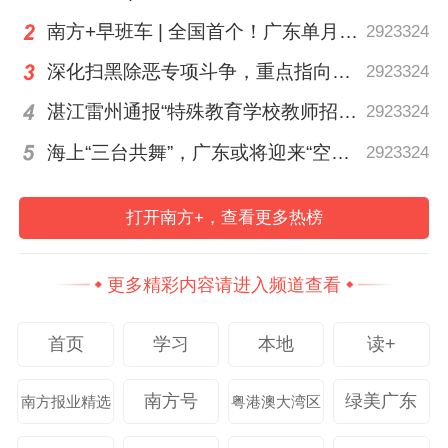
朋友们真切见证了资源循环的神奇价值，在
南方+早班车 | 全国首个！广东单月用电量突破千亿千瓦时
2923324
亲手操作、亲身感受中，牢牢树立起废物再
深化扫黑除恶专项斗争，重点指向这些黑恶势力
2923324
利用、低碳环保的绿色意识。
湛江雷州通报“特殊教育学校教师招聘存在违规行为”
2923324
本次活动的人气担当，当属壹达资源专属公
海上“三台共舞”，广东或将迎来“空调外机” | 天气早知道
2923324
益IP——萌趣大象PUPU。软萌可爱的卡通
形象彻底弱化了科普的严肃感，牢牢吸引了
打开南方+，查看更多热榜
现场所有小朋友的目光。孩子们纷纷围拢过
来，主动和PUPU大象合影，蹦蹦跳跳、欢
更多精彩内容请进入频道查看
声笑语不断。在轻松欢乐、治愈童趣的氛围
里，孩子们自然而然接纳绿色环保理念，让
首页
学习
本地
读+
公益科普更有温度、更接地气、更入童心。
南方号
绿美广东
南方报业精选
粤港澳大湾区
新颖有趣的研学形式、寓教于乐的科普体