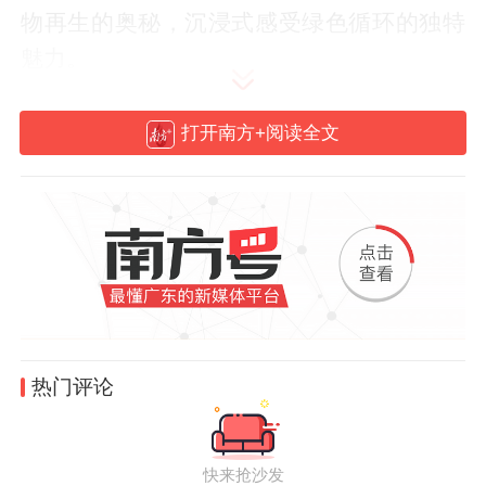
物再生的奥秘，沉浸式感受绿色循环的独特
魅力。
本次活动由上海壹达资源再生科技有限公司
打开南方+阅读全文
携手蔚来汽车联合打造，落地园区绿色低碳
体验馆，深度结合广州咖啡节特色，以生活
化的咖啡废弃物再生利用为核心，通过咖啡
渣循环种植、绿色文创推广、品牌公益联
动、萌趣IP互动等多元沉浸式体验，把枯燥
的环保知识变成可看、可学、可动手的趣味
课堂，让低碳理念走进每个家庭，扎根城市
热门评论
绿色建设之中。
快来抢沙发