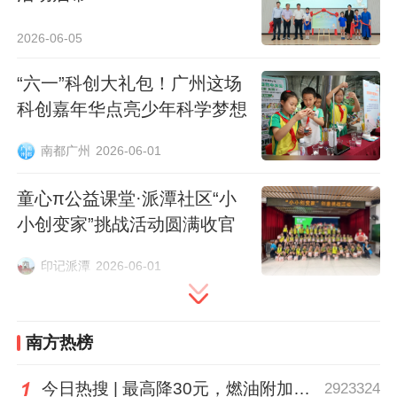
好咖啡渣、树枝树干等园林废弃物、多肉、
花盆、铲子等全套物料，为孩子们的环保实
2026-06-05
践保驾护航。在专业讲师耐心细致的分步讲
“六一”科创大礼包！广州这场
解与手把手指导下，小朋友们化身小小环保
科创嘉年华点亮少年科学梦想
实践者，全身心投入种植体验。大家认真配
比咖啡渣与园林废弃物，细心搅拌混合，亲
南都广州
2026-06-01
手制作营养土与营养肥，再小心翼翼地将两
童心π公益课堂·派潭社区“小
者放入多肉幼苗盆栽中，平整盆土，每一个
小创变家”挑战活动圆满收官
动作都专注认真、一丝不苟。
印记派潭
2026-06-01
看着原本会被随手丢弃的咖啡渣、废弃的树
枝树干等，经过简单环保工艺的科学处理，
南方热榜
变成滋养绿植的优质养料，孩子们满脸惊
喜、收获满满。直观生动的实践过程，让小
今日热搜 | 最高降30元，燃油附加费今起下调
2923324