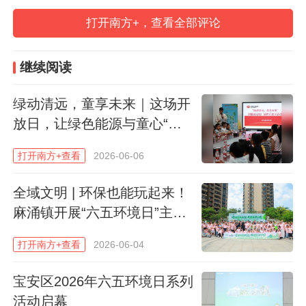
打开南方+，查看全部评论
继续阅读
绿动清远，童享未来｜这场开
放日，让绿色能源与童心“零
距离”
打开南方+查看
2026-06-06
全域文明 | 环保也能玩起来！
麻涌镇开展“六五环境日”主题
5月31日上午，活动现场人气爆棚、氛围热
宣传活动
烈，大批小朋友在家长的陪伴下踊跃参与，
打开南方+查看
2026-06-04
尽情体验绿色研学的乐趣。活动现场精心搭
宝安区2026年六五环境日系列
建了趣味绿色种植实践区，工作人员提前备
活动启幕