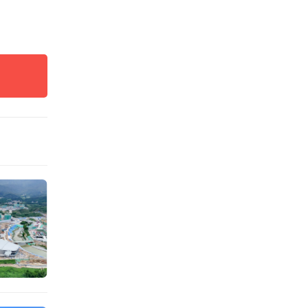
包括广
涉海学
表示，
，其中
为大学
校区位