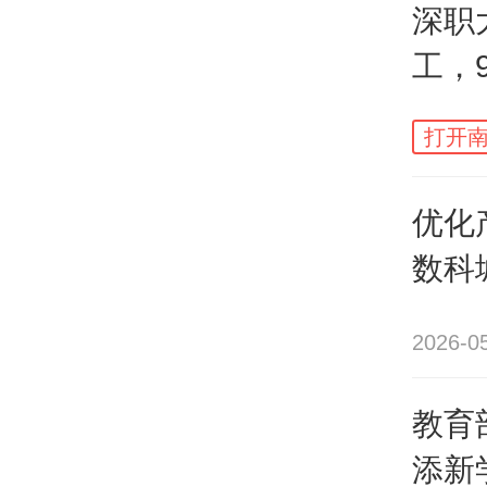
于广
深职
书馆
工，
施工
打开南
据介
优化
筑面
数科
建教
块）
2026-0
楼、
期建
教育
添新