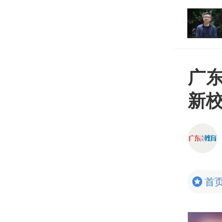
南京大学数院官网显示“院长暂无”！喻
良名字仍在教授名单中
广
新
首