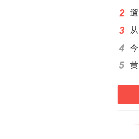
今日
面积
三个
建筑
陶韶
其他
付。
广州