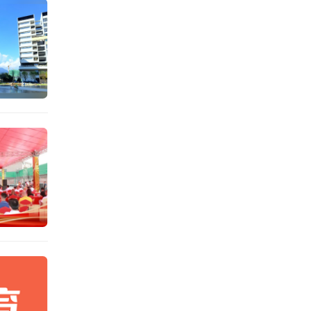
建，图
体结构
，总建
计划新
、实验
目分两