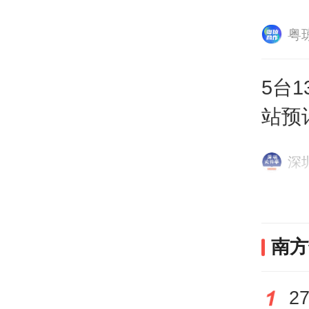
粤
5台
站预
深
南方