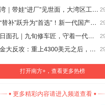
主体结构封顶的为一期项目。一期
遛湾｜带娃“进厂”见世面，大湾区工业研学攻略请查收
2
约13万平方米，总投资约5.9亿元，
从“替补”跃升为“首选”！新一代国产核心工业软件加速冲高端
2
标段，自2025年10月下旬开工，至
今日面孔｜九旬修车匠，守着一代又一代车轮转
2
主体结构顺利封顶。
黄金大反攻：重上4300美元之后，是反弹还是反转？
2
菁透露，接下来一年半时间内，一
打开南方+，查看更多热榜
建筑将陆续封顶，计划于2027年底
更多精彩内容请进入频道查看
航海学院的前身为广州海运学校，20