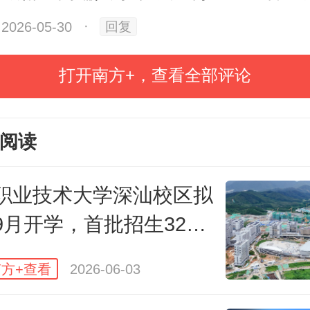
2026-05-30
·
回复
省“十五五”规划《纲要》指出，支持
打开南方+，查看全部评论
通大学（筹）在内的4所高校，加强
设。广州航海学院党委书记陶韶菁
阅读
区筹建与广航院内涵建设双向并行
区建设是关键节点，其建成投用将
职业技术大学深汕校区拟
9月开学，首批招生320
提供支撑。
方+查看
2026-06-03
在广州交通大学项目现场看到，该