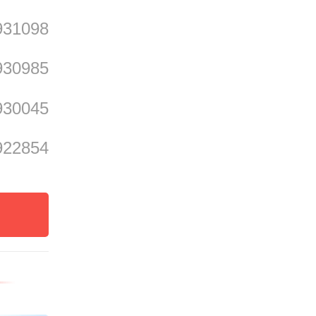
总建筑
931098
施工分
930985
今首批
930045
922854
期项目
全部交
13年