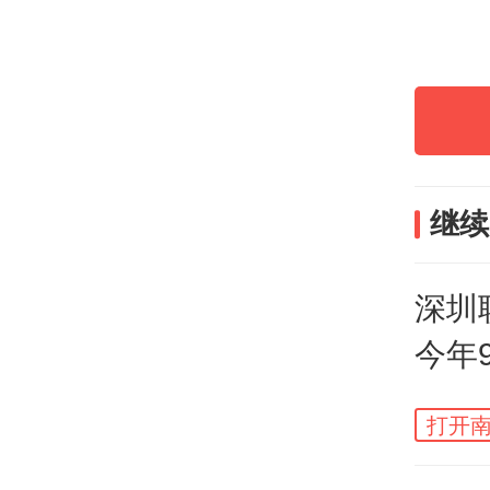
广东
州交
科建
继续
新校
新校
深圳
今年
更名
人
打开南
记者