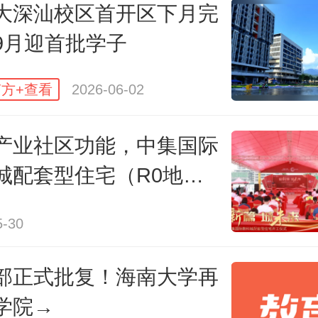
州航海学院黄埔校区北侧，依山而
大深汕校区首开区下月完
、实验实习平台楼等单体已完成主
9月迎首批学子
。
方+查看
2026-06-02
绍，该项目规划总用地面积约453亩
产业社区功能，中集国际
积20万平方米，总投资13.17亿元，
城配套型住宅（R0地
学楼、图书馆、学生宿舍、体育馆
开工
5-30
科研楼等各类功能楼宇约20栋，项
设。
部正式批复！海南大学再
学院→