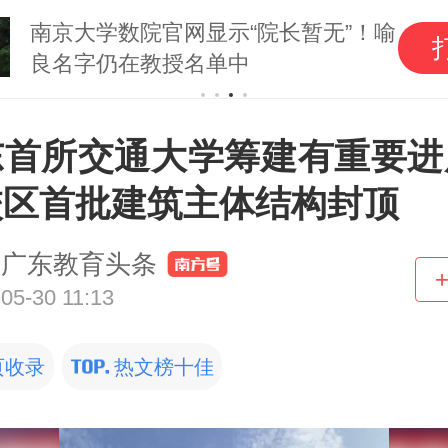
兰州拉面改名青海拉
打开
标有何讲究？| 哆来咪
东首所交通大学筹建有重要进
校区首批建筑主体结构封顶
广东教育头条
05-30 11:13
页收录
热文榜十佳