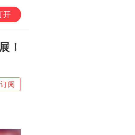
南方
面，地理标志商
打开
“法”
广
展！
+订阅