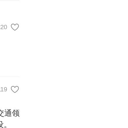
120
119
交通领
设。