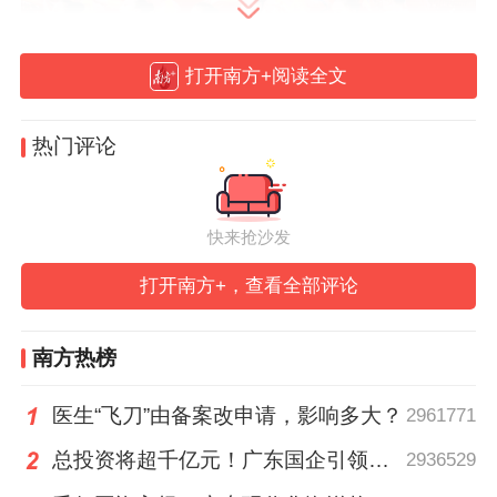
打开南方+阅读全文
热门评论
雄关漫道，星火燎原忆峥嵘
快来抢沙发
上午10时，活动在庄严的仪式中拉开序幕。
一面曾在西藏海拔6000多米边疆哨所与战士
打开南方+，查看全部评论
们共同驻守的国旗，跨越山河来到现场，在
全场注目下展示。
南方热榜
随后，歌舞朗诵《长征精神》登台表演，孩
医生“飞刀”由备案改申请，影响多大？
2961771
子们用饱满的台词和富有感染力的演绎，深
总投资将超千亿元！广东国企引领现代化海洋牧场建设
2936529
情回望红军长征的峥嵘岁月，进一步点燃爱