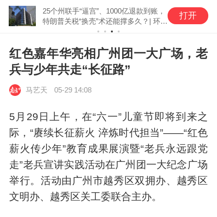
25个州联手“逼宫”、1000亿退款到账，
打开
特朗普关税“换壳”术还能撑多久？| 环球
深壹度
红色嘉年华亮相广州团一大广场，老
兵与少年共走“长征路”
马艺天
05-29 14:08
5月29日上午，在“六一”儿童节即将到来之
际，“赓续长征薪火 淬炼时代担当”——“红色
薪火传少年”教育成果展演暨“老兵永远跟党
走”老兵宣讲实践活动在广州团一大纪念广场
举行。活动由广州市越秀区双拥办、越秀区
文明办、越秀区关工委联合主办。