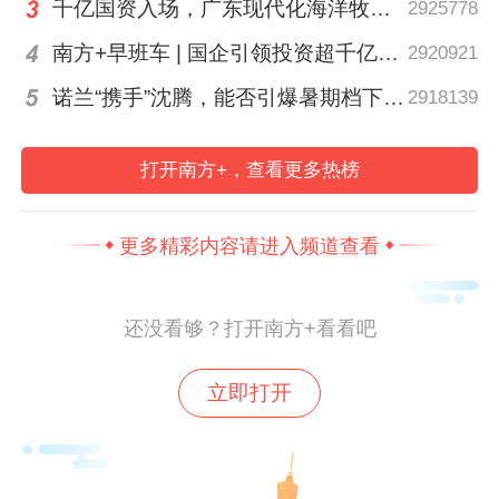
千亿国资入场，广东现代化海洋牧场建设进入2.0时代｜聊点政经事
2925778
国氛围。
南方+早班车 | 国企引领投资超千亿！广东现代化海洋牧场建设提速
2920921
“十五年拥军路，我深刻体会到，爱国不是一
诺兰“携手”沈腾，能否引爆暑期档下半场？｜小南荐片
2918139
句口号，而是一代代人的接力。”全国最美拥
军人物张国通登台致辞。他鼓励青少年从小
打开南方+，查看更多热榜
立下报国志，将对军人的尊崇化为成长的力
量，以实际行动关心国防、热爱国防。活动
更多精彩内容请进入频道查看
间隙，人民英雄麦贤得等英模代表与少先队
员亲切交流，勉励大家走好新时代长征路。
还没看够？打开南方+看看吧
立即打开