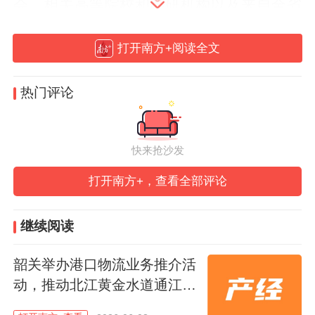
会、相关高等院校和科研机构以及来自全省
各地的交通运输企业领导和代表共600多人
打开南方+阅读全文
参加了大会。
广东省交通运输厅二级巡视员黄冠城表示，
热门评论
全省交通系统要贯彻落实省委、省政府决策
部署，纵深推进路网互联互通，强化综合交
快来抢沙发
通枢纽功能，提升综合运输服务品质，深化
打开南方+，查看全部评论
交通领域改革创新，奋力谱写交通强国广东
新篇章，为广东交通运输高质量发展作出新
继续阅读
的更大贡献。
韶关举办港口物流业务推介活
动，推动北江黄金水道通江达
海