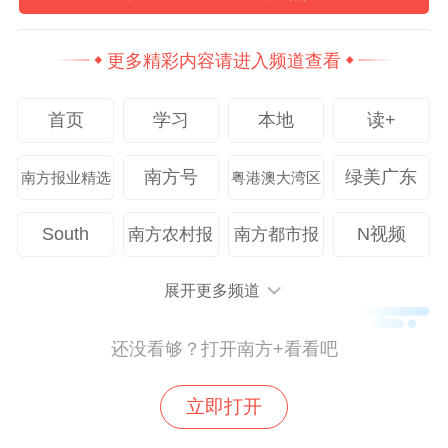
汇聚多方资源，搭建前沿探讨、技术创新、
更多精彩内容请进入频道查看
成果展示及合作拓展的交流平台，为广东交
通运输高质量发展注入新动能。
首页
学习
本地
读+
此次大会以“智联湾区 畅行未来”为主题，设
南方号
绿美广东
南方报业精选
粤港澳大湾区
置了大会活动、专题活动和综合展示区。会
上，中国工程院院士王复明作了《交通基础
South
N视频
南方农村报
南方都市报
设施高速加载试验技术的发展》主旨报告；
中国工程院院士、暨南大学校长邢锋作了
展开更多频道
《多源固废在道路工程资源化利用的创新与
还没看够？打开南方+看看吧
实践》的主旨报告。
立即打开