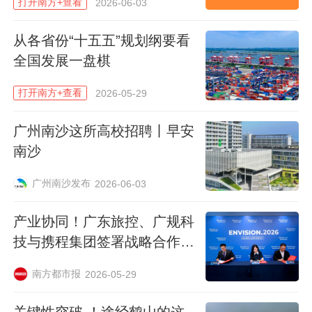
打开南方+查看
2026-06-03
从各省份“十五五”规划纲要看
全国发展一盘棋
打开南方+查看
2026-05-29
广州南沙这所高校招聘丨早安
据介绍，近年来广东坚持适度超前、统筹推
南沙
进，一批具有战略意义的标志性工程建成投
广州南沙发布
2026-06-03
运，综合立体交通网基本成形。深中通道、
黄茅海跨海通道飞架珠江口，大湾区“1小时
产业协同！广东旅控、广规科
交通圈”越织越密；广汕汕高铁、广湛高铁、
技与携程集团签署战略合作协
议
梅龙高铁等相继开通，“轨道上的大湾区”加
南方都市报
2026-05-29
速成形；广州港南沙港区四期、北江航道扩
能升级工程高效运营，世界级港口群骨架挺
关键性突破 ！途经鹤山的这