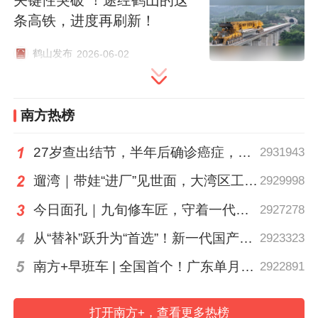
立；广州白云站、白云机场三期扩建工程投
条高铁，进度再刷新！
入使用，综合枢纽能级显著提升。
鹤山发布
2026-06-02
截至2025年底，广东全省高速公路通车里程
突破1.2万公里，连续12年位居全国第一；
南方热榜
高铁里程3411公里，跃居全国首位；城市轨
27岁查出结节，半年后确诊癌症，甲状腺癌真的“懒”吗？
2931943
道交通运营里程1652.6公里，保持全国第
一；内河航道里程1.22万公里，全国第二，
遛湾｜带娃“进厂”见世面，大湾区工业研学攻略请查收
2929998
拥有6个亿吨大港，出省高速公路、高铁通
今日面孔｜九旬修车匠，守着一代又一代车轮转
2927278
道分别达34条、7条，交通基础设施整体水
从“替补”跃升为“首选”！新一代国产核心工业软件加速冲高端
2923323
平稳居全国第一方阵。
南方+早班车 | 全国首个！广东单月用电量突破千亿千瓦时
2922891
广东省交通运输协会
会长
鲁昌河在致词中表
打开南方+，查看更多热榜
示，大会旨在充分发挥协会桥梁纽带作用，