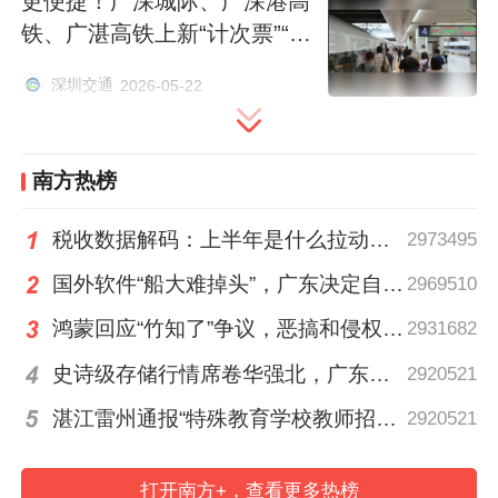
更便捷！广深城际、广深港高
点等区域，自动叠加气象风险提示，提醒市
铁、广湛高铁上新“计次票”“定
民减速慢行或选择绕行路线等。特别值得一
期票”！
深圳交通
2026-05-22
提的是，所有信息均基于市民当前所在位置
自动匹配，无需手动搜索，真正实现“打开地
图，便知风云变幻”。更加方便的是，市民在
南方热榜
腾讯地图小程序中完成订阅后，当地如果有
税收数据解码：上半年是什么拉动广东经济加速增长？
2973495
极端天气预警信息发布，可第一时间在微信
国外软件“船大难掉头”，广东决定自己造“工业大脑”
内收到通知消息。
2969510
鸿蒙回应“竹知了”争议，恶搞和侵权的边界在哪里？
2931682
据介绍，气象信息在腾讯地图上线的基础
史诗级存储行情席卷华强北，广东如何穿越周期？
2920521
上，“深圳天气”还将根据用户需求接入“腾讯
湛江雷州通报“特殊教育学校教师招聘存在违规行为”
2920521
出行服务”和“乘车码”两大高频小程序。届
时，每日数百万搭乘公交、地铁出行的市
打开南方+，查看更多热榜