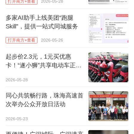
5月20日深圳市气象台发布预警信号后腾讯地图极端天
打开南方+查看
2026-05-28
气显示的界面。
多家AI助手上线美团“跑腿
过去，市民查看天气预警往往需要专门打开
Skill”，提供一站式同城服务
天气应用或等待推送通知；如今，在规划出
打开南方+查看
2026-05-26
行、查看路线的同时，精细化天气信息即可
与地理位置同步呈现。气象数据不再只是一
起步价2.3元，1元买优惠
个数字或图标，而是深度嵌入出行参考的关
卡！“遂小狮”共享电动车正式
投用→
键节点。
2026-05-28
在使用腾讯地图时，用户可以直观获取基于
同心共筑畅行路，珠海高速首
当前位置的台风、暴雨、雷雨大风、冰雹、
次举办公众开放日活动
高温、寒冷、大雾、灰霾等多层级预警信
2026-05-23
息，并提供结合实时天气与交通数据的出行
参考建议，如在易积水路段、地质灾害风险