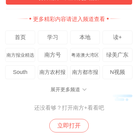
民，可在刷码通勤的同一界面，实时掌握所
在区域的精细化预警预报信息。预计日活用
更多精彩内容请进入频道查看
户同时在线量级将达到100万左右，形成一
张覆盖广泛的智慧出行气象防护网，实现公
首页
学习
本地
读+
众用户从“看天出行”到“知天而行”。
南方号
绿美广东
南方报业精选
粤港澳大湾区
南方+记者 魏丽文
South
N视频
南方农村报
南方都市报
通讯员 易红梅 杨彦 苏琳智
展开更多频道
南方日报、南方+客户端原创，未经授权不得
转载
还没看够？打开南方+看看吧
编辑 文海燕
立即打开
本文作者