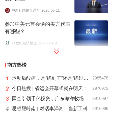
中新社国是直通车
2026-05-11
参加中美元首会谈的美方代表
有哪些？
21世纪经济报道
2026-05-14
南方热榜
运动后酸痛，是“练到了”还是“练过了”？
2985478
今日热搜 | 省运会开幕式就在明天！
2976972
国企引领千亿投资，广东海洋牧场这场会议信息量很大
2916997
思想耀岭南 | 对话李泽湘：当新工科教育遇上大湾区超级供应链
2916996