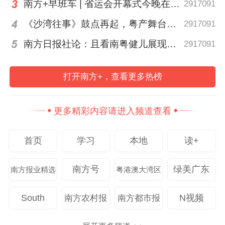
灸、温泉理疗及现代心理舒缓服务；
南方+早班车 | 省运会开幕式今晚在茂名举行
2917091
《沙湾往事》鼓点再起，粤产舞台精品何以永葆“青春”？丨艺·问
2917091
一次参观交流：走进博物馆、先进企业、科
南方日报社论：且看南粤健儿展现体育新荣光
2917091
创园区、乡村振兴示范点等；
打开南方+，查看更多热榜
一次文体活动：开展健步行、非遗体验、文
化讲堂、特色文化展演等。
更多精彩内容请进入频道查看
首页
学习
本地
读+
南方号
绿美广东
南方报业精选
粤港澳大湾区
South
N视频
南方农村报
南方都市报