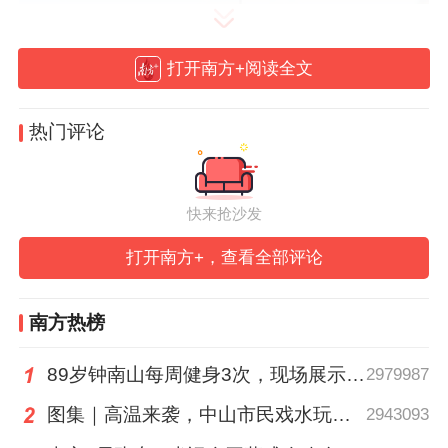
活动现场，广州市总工会发布《广州工会职
打开南方+阅读全文
工疗休养工作指引（试行）》，创新推出“疗
休养+”融合模式，打造“五个一”沉浸式体
热门评论
验：
一次主题教育：融入红色历史、工匠精神、
快来抢沙发
职业道德等元素，开展思政学习与革命传统
打开南方+，查看全部评论
教育；
南方热榜
一次健康讲座：围绕疾病预防、心理健康、
睡眠管理、压力调适等提供健康服务；
89岁钟南山每周健身3次，现场展示常用拉力器
2979987
图集｜高温来袭，中山市民戏水玩泡沫消暑
2943093
一次康复理疗：提供中医推拿、针灸、艾