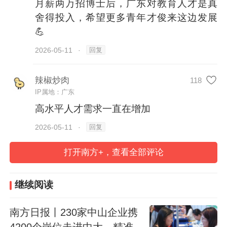
月薪两万招博士后，广东对教育人才是真
其中，多数招聘50-100名博士后，比如中山
舍得投入，希望更多青年才俊来这边发展
大学招50人，华南师范大学招60人，广东工
💪
业大学、深圳大学、华南农业大学、南方科
回复
2026-05-11
·
技大学、广州医科大学分别招聘100人。此
外，华南理工大学、深圳理工大学、暨南大
辣椒炒肉
118
学招聘博士后人数最多，分别达300人、249
IP属地：广东
人、200人。
高水平人才需求一直在增加
回复
2026-05-11
·
在大学竞相引才的背景下，新晋博士点高
打开南方+，查看全部评论
校、新兴大学等进一步释放了对高水平人才
的强烈需求。
继续阅读
近年来接连实现更名、获批博士学位授予单
南方日报丨230家中山企业携
位的佛山大学，在此次招聘会上投放了25个
4200个岗位走进中大，精准邀