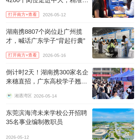
博士后岗位和20个特聘青年研究员岗位，引
约近百名博士人才
来不少求职者驻足。
打开南方+查看
2026-05-12
湖南携8807个岗位赴广州揽
“以前没有博士点时，一些高层次人才即使有
才，喊话广东学子“背起行囊”
意向，也会担心发展空间，如今学校对人才
的吸引力明显增强了。”佛山大学招聘负责人
打开南方+查看
2026-05-16
吴老师说，今年该校原计划招聘80名高层次
倒计时2天！湖南携300家名企
人才，目前已收到超600份简历，部分岗位
来穗直招，广东高校学子翘首
已接近满额。
以盼“湘”遇良机
湘遇湾区
2026-05-14
东莞滨海湾未来学校公开招聘
35名事业编制教职员
2026-05-12