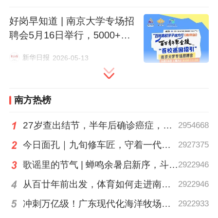
好岗早知道 | 南京大学专场招
聘会5月16日举行，5000+岗
位现场揽才
新华日报
2026-05-13
去年，广州体育学院正式获批博士学位授予
南方热榜
单位。该校招聘负责人张老师介绍，学校对
27岁查出结节，半年后确诊癌症，甲状腺癌真的“懒”吗？
2954668
高层次师资的需求量激增，其开放招聘的运
动竞技类岗位均要求一级运动员以上或达到
今日面孔｜九旬修车匠，守着一代又一代车轮转
2927375
国家健将水平。
歌谣里的节气 | 蝉鸣余暑启新序，斗指西南迎立秋
2922946
从百廿年前出发，体育如何走进南粤普通人的生活？
2922946
大湾区大学于去年6月正式获批设立，随着
冲刺万亿级！广东现代化海洋牧场建设提速
2922933
今年招生规模扩大，其对师资的需求亦显著