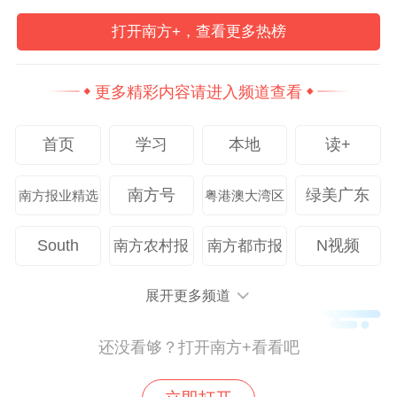
增加。此次招聘，该校专门在助理教授、博
打开南方+，查看更多热榜
士后等岗位共投放50个名额，重点吸纳数理
科学、物质科学、信息科技等专业的理工科
更多精彩内容请进入频道查看
高端人才。
首页
学习
本地
读+
“我们对标国际一流水准提供薪酬待遇，并配
备可拎包入住的教师周转房，还提供包括年
南方号
绿美广东
南方报业精选
粤港澳大湾区
金、商业补充医疗保险等在内的六险二
金。”大湾区大学招聘专员钟秋月表示，学校
South
N视频
南方农村报
南方都市报
希望用更全面的福利体系吸纳优秀青年人
才。
展开更多频道
还没看够？打开南方+看看吧