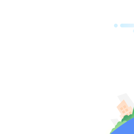
公众
会各
创意
广告
弃“
认知
声明
示初