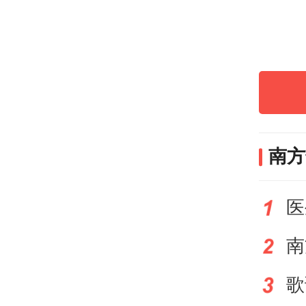
图借
将婚
份、
南方
医
南