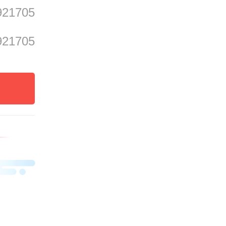
921705
921705
发布致
刻板印
未能获
个别品
情、猎
，颠覆