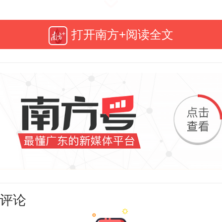
打开南方+阅读全文
8日，OPPO发布的一则母亲节营销
网争议。文案以“我妈有两个‘老公’，
，另一个一年见两回。跟我爸约会
评论
，见另一个，她恨不得穿婚纱”为内