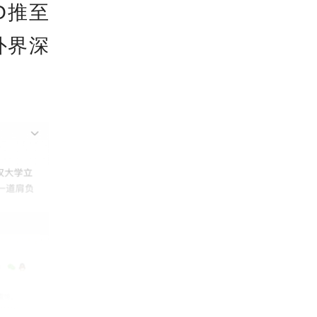
O推至
外界深