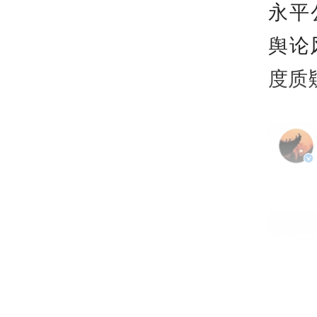
永平
舆论
度质