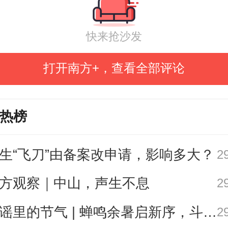
用饭圈梗塑造中年母亲的多元形象
姻关系与饭圈戏称捆绑，被指解构
快来抢沙发
冒犯家庭伦理、违背公序良俗。
打开南方+，查看全部评论
热榜
生“飞刀”由备案改申请，影响多大？
2
方观察｜中山，声生不息
2
歌谣里的节气 | 蝉鸣余暑启新序，斗指西南迎立秋
2