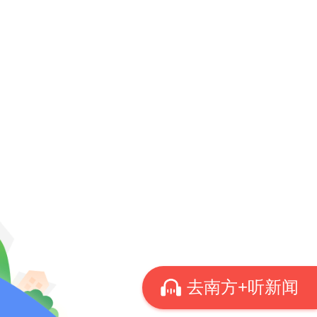
引发社
行业的
确指出
限，摒
背主流
歉，表
理解偏
去南方+听新闻