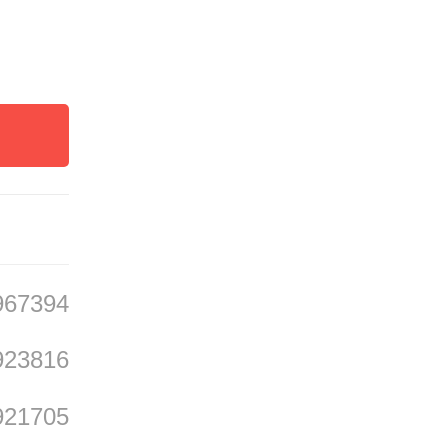
，却因
母亲身
967394
923816
921705