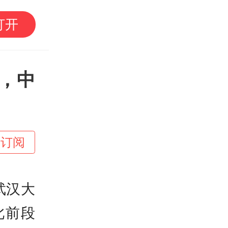
官方通报雷州特教老师
打开
，中
+订阅
武汉大
此前段