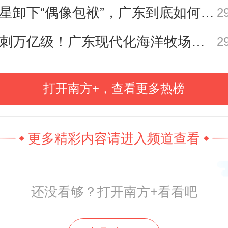
明星卸下“偶像包袱”，广东到底如何让人变松弛？ | 好看·南方号
2
冲刺万亿级！广东现代化海洋牧场建设提速
2
发酵后，OPPO虽迅速下架物料并
明，但声明中强调“创作初衷是打破
打开南方+，查看更多热榜
的表述，被认为是“辩解大于认错”，
众谅解。
更多精彩内容请进入频道查看
10日，中国广告协会就此正式发声，
还没看够？打开南方+看看吧
母亲节推出的营销文案，以扭曲亲
侃的方式制造话题，曲解家庭伦理