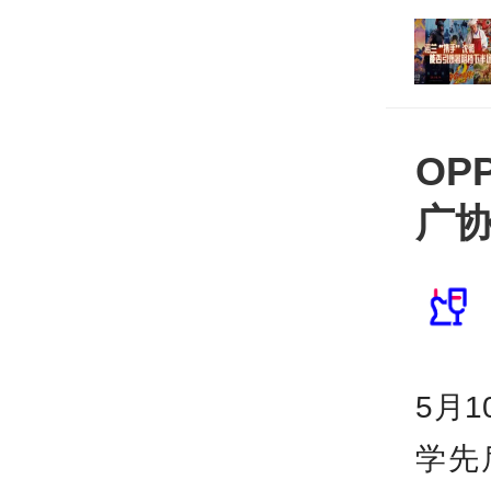
实“三支一扶”招募笔试
打开
罪行为
O
广
5月
学先