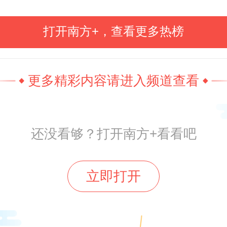
决定，曾向法院提起行政诉讼，
打开南方+，查看更多热榜
法院未支持其诉讼请求，杨某家属
起民事诉讼。
更多精彩内容请进入频道查看
法院审理后认为，从具体工作内容
还没看够？打开南方+看看吧
的工作是跟其他同事一起搭建舞台
等，杨某年龄刚刚20出头，并无证
立即打开
强度超出其身体负荷；就工作时长
家属主张杨某所在公司工作安排存