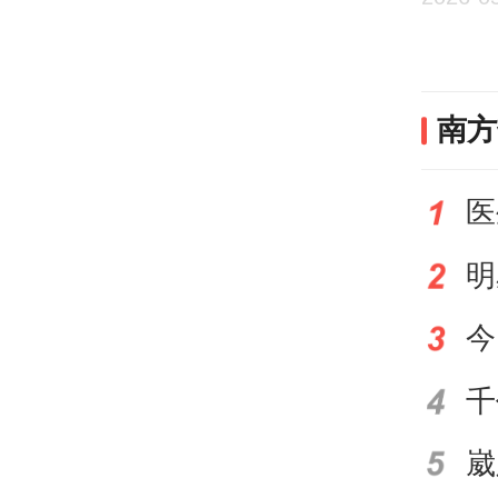
度劳
事发
南方
病后
于杨
医
责任
求。
此外
向当
后作