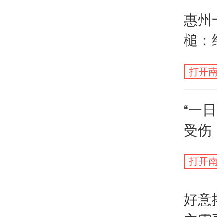
自己
惠州
某倒
槌：
亡，
余元
他原
打开南
勘查
“一
无他
受伤
致。
院判
打开南
好意