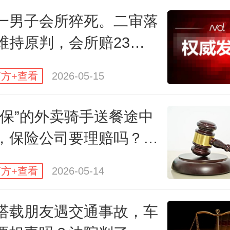
房间，但是早晨6点多，酒店经营者
一男子会所猝死。二审落
在房间门口，后经120急救医生抢救
维持原判，会所赔23万
医院诊断结论为“现场死亡查因（猝
因）”。随后临沧市公安局临翔分局
方+查看
2026-05-15
及尸表检验，结合调查，认为杨某
日保”的外卖骑手送餐途中
人加害迹象，其死亡可能系自身
，保险公司要理赔吗？法
了！
方+查看
2026-05-14
搭载朋友遇交通事故，车