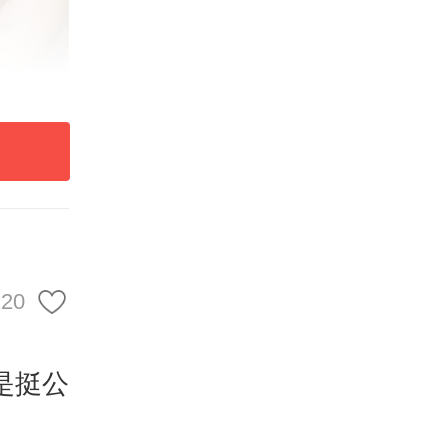
120
是挺公
一审法
杨某猝