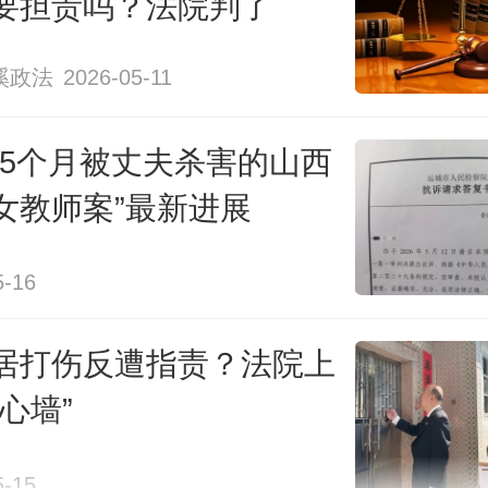
要担责吗？法院判了
溪政法
2026-05-11
婚5个月被丈夫杀害的山西
女教师案”最新进展
5-16
居打伤反遭指责？法院上
图据图虫创意，与新闻事件无关
心墙”
家属诉称，杨某作为公司员工，因
5-15