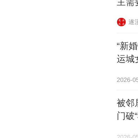
主需
遂
“新
运城
2026-0
被邻
资料
门破“
杨某
2026-0