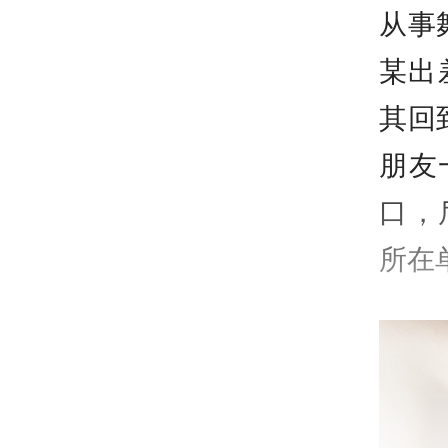
从事
某出
其回
朋友
口，
所在