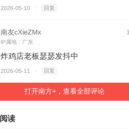
2026-05-10
·
回复
意外事件，其所在单位和事发酒店
错，但是酌情认定单位补偿杨某家
南友cXieZMx
IP属地：广东
炸鸡店老板瑟瑟发抖中
判决书显示，经法院认定，去年4月
2026-05-11
·
回复
派到勐海、临沧等地进行舞台搭
灯光维护服务相关工作。4月14日晚1
打开南方+，查看全部评论
，杨某收工后回酒店休息，次日凌
杨某点了外卖和同事一起吃，后杨
阅读