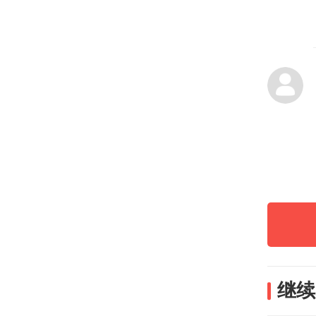
死属
有过
元。
一审
被外
响、
左右
多，
继续