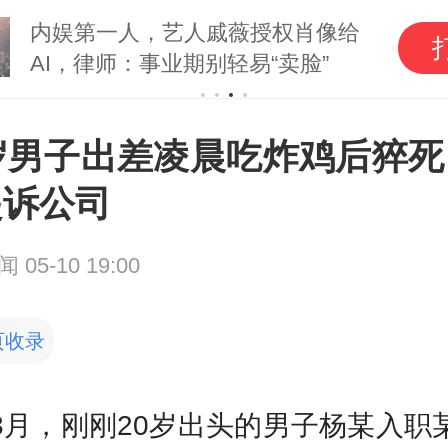
内娱第一人，艺人戚薇授权肖像给
AI，律师：事业期别轻易“卖脸”
0岁男子出差凌晨吃炸鸡后猝死
起诉公司
新闻
05-10 19:00
页收录
3月，刚刚20岁出头的男子杨某入职