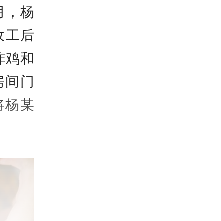
月，杨
收工后
炸鸡和
房间门
将杨某