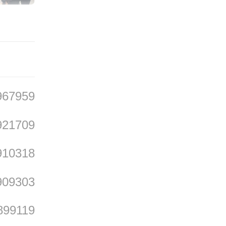
，此外
杨某发
被告对
0％的
967959
索赔要
921709
910318
公司曾
909303
社部门
899119
家属不