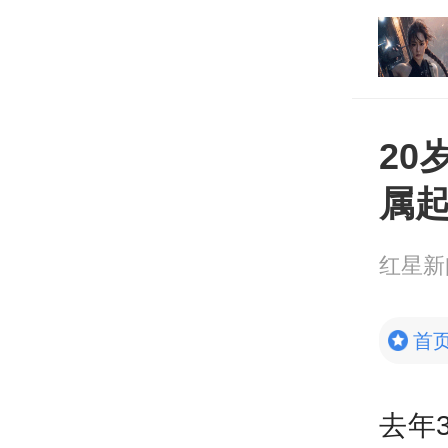
店可被“一票否决”！广
打开
店总部评价指引
2
属
红星
首
去年