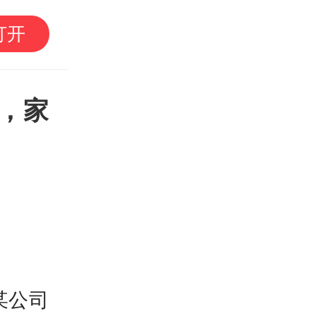
四川宜宾市高县4.9级
打开
，家
某公司