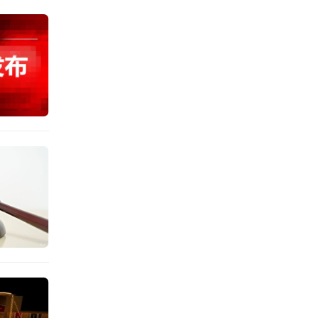
发现杨
无效死
死？其
经现场
的死亡
疾病导