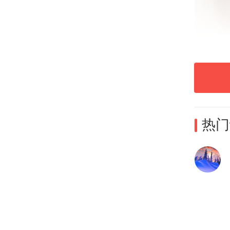
热门
资料
中国
院云