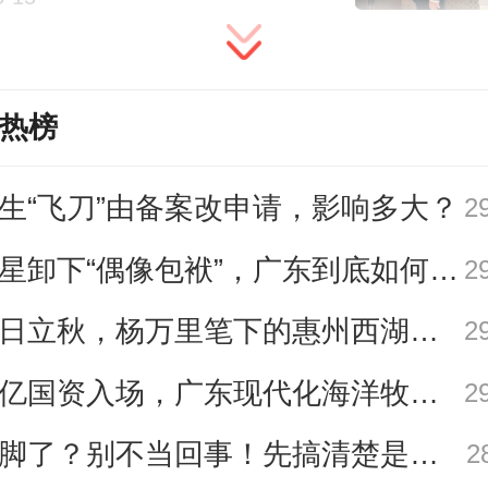
累死亡，公司对杨某的死亡有过错
酒店没有尽到必要的管护义务导致
热榜
没有及时送医死亡，也有过错。二
某死亡造成的损失，至少应该承担7
生“飞刀”由备案改申请，影响多大？
2
。杨某家属提出了709580.55元的
明星卸下“偶像包袱”，广东到底如何让人变松弛？ | 好看·南方号
2
今日立秋，杨万里笔下的惠州西湖，藏着岭南秋色｜二十四节气⑬
2
一审判决书显示，事发后杨某所在
千亿国资入场，广东现代化海洋牧场建设进入2.0时代｜聊点政经事
2
地人社部门申请工伤认定，当地人
崴脚了？别不当回事！先搞清楚是几级伤｜运动加油站
2
出《不予认定工伤决定书》。杨某