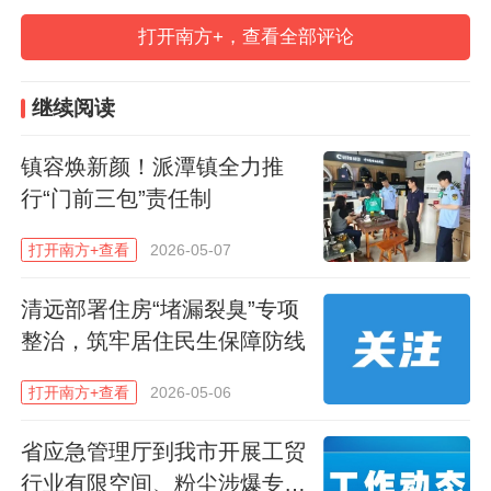
打开南方+，查看全部评论
继续阅读
镇容焕新颜！派潭镇全力推
约谈会
行“门前三包”责任制
约谈结束后，同步开展了站桶督导员专项培
打开南方+查看
2026-05-07
训。培训现场，工作人员围绕垃圾分类标
准、督导岗位职责、沟通引导技巧等核心内
清远部署住房“堵漏裂臭”专项
整治，筑牢居住民生保障防线
容，结合生活中常见的易混淆垃圾品类，用
通俗易懂的语言进行详细讲解，明确督导员
打开南方+查看
2026-05-06
在值守期间需做到“看、分、引、劝”四到
位，即查看投放行为、分拣错投垃圾、引导
省应急管理厅到我市开展工贸
行业有限空间、粉尘涉爆专家
正确投放、劝阻不规范行为。