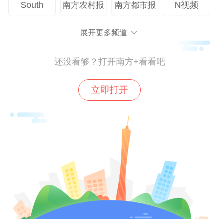
培训过程中，督导员认真聆听、详细记录，
South
N视频
南方农村报
南方都市报
主动提出工作中遇到的难点问题，工作人员
逐一耐心解答，现场交流氛围浓厚。
展开更多频道
还没看够？打开南方+看看吧
下一步，钟村街将持续加大对辖区各小区垃
圾分类工作的巡查督导力度，定期开展业务
立即打开
培训和问题约谈，及时发现并解决工作中的
各类问题，推动辖区垃圾分类工作提质增
效。
【撰文】李丽诗
【校对】钟惠玲