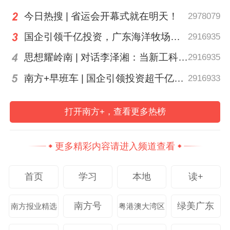
今日热搜 | 省运会开幕式就在明天！
2978079
国企引领千亿投资，广东海洋牧场这场会议信息量很大
2916935
思想耀岭南 | 对话李泽湘：当新工科教育遇上大湾区超级供应链
2916935
南方+早班车 | 国企引领投资超千亿！广东现代化海洋牧场建设提速
2916933
打开南方+，查看更多热榜
培训现场
更多精彩内容请进入频道查看
同时，针对督导过程中可能遇到的居民不配
首页
学习
本地
读+
合、分类疑问等常见问题，工作人员现场进
行模拟演示，指导督导员如何耐心、高效地
南方号
绿美广东
南方报业精选
粤港澳大湾区
与居民沟通，引导居民主动纠正错投行为。