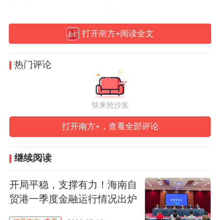
了。”
打开南方+阅读全文
数据显示，新投放单位贷款中，一年以内的
短期贷款超过六成，对企业发展提供了有力
热门评论
支撑。
科创绿色贷款增速超25%
快来抢沙发
如果说对工业的重仓是固本，那对民营小微
打开南方+，查看全部评论
与新兴动能的扶助，则是中山金融布局中的
长远“培元”之道。
继续阅读
开局平稳，支撑有力！海南自
一季度，民营经济贷款净增170.55亿元，微
贸港一季度金融运行情况出炉
型企业贷款增速更是一骑绝尘，达到了
28.4%，这背后是支小再贷款、民企再贷款