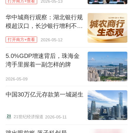
打开南方+查看
2026-05-13
等结构性工具的杠杆效应。
华中城商行观察：湖北银行规
模超汉口，长沙银行增利不增
一边托住民生的“烟火气”，一边向高端制
收
造、绿色低碳等新赛道布局。数据显示，先
打开南方+查看
2026-05-12
进制造业、高技术制造业的中长期贷款增速
5.0%GDP增速背后，珠海金
超过了11%，科技型企业的贷款余额增速更
湾手里握着一副怎样的牌
是高达25.88%，绿色贷款也以25%的增速
领跑全省。
2026-05-09
“我们正在进行技术改造，布局绿色新材料，
中国30万亿元存款第一城诞生
银行主动上门匹配了长达五年的低息贷款，
这给了我们转型跨越的底气。”一名专精特新
21世纪经济报道
2026-05-11
企业负责人对中山金融的支持力度感受深
刻。
跳出眼前账 落子科创局