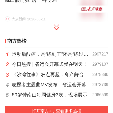
撰文：伍杰 桂丽雯
大众新闻
2026-05-11
南方日报、南方+客户端原创，未经授权不得
转载
南方热榜
编辑 卢子衡 钟东
运动后酸痛，是“练到了”还是“练过了”？
2997217
校对 杨远云
今日热搜 | 省运会开幕式就在明天！
2979107
本文作者
《沙湾往事》鼓点再起，粤产舞台精品何以永葆“青春”？丨艺·问
2978886
志愿者主题曲MV发布，省运会开幕式“小青荔”准备好了！
2973739
伍杰
联系TA
89岁钟南山每周健身3次，现场展示常用拉力器
2966599
美姿颜，好笑语，性阔达听受。
打开南方+，查看更多热榜