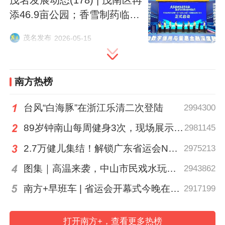
添46.9亩公园；香雪制药临空
经济区项目备案
茂名发布
2026-05-15
南方热榜
台风“白海豚”在浙江乐清二次登陆
2994300
下半程，乡村创客类14个项目登场，覆盖面
更宽。“水墩镇锌硒大米产学研基地项目”把
89岁钟南山每周健身3次，现场展示常用拉力器
2981145
功能农业和基地建设捆在一起，“节水抗旱稻
2.7万健儿集结！解锁广东省运会N大看点
2975213
全产业链赋能撂荒地复耕振兴项目”直面土地
图集｜高温来袭，中山市民戏水玩泡沫消暑
2943862
撂荒难题，给出从品种到加工的全链条方
南方+早班车 | 省运会开幕式今晚在茂名举行
2917199
案。“智飞低空——无人机智能作业”“光伏低
空智能运维创新应用项目”则让人看到低空技
打开南方+，查看更多热榜