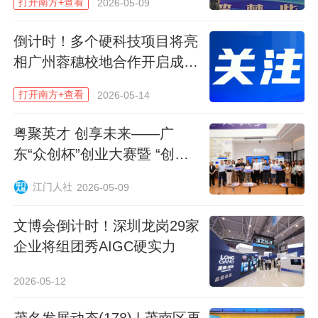
打开南方+查看
2026-05-09
蝉茶—红松茸生态套种与茶旅融合开发项
倒计时！多个硬科技项目将亮
目”，用生态种养叠加休闲旅游的思路，让人
相广州蓉穗校地合作开启成果
看到茶园的综合价值。
转化“直通车”
打开南方+查看
2026-05-14
随后，“中国蝉茶交易中心茶创客社区”项
目，想以社区化平台聚集产销资源；“一棵茶
粤聚英才 创享未来——广
东“众创杯”创业大赛暨 “创赢
树的可能”则从五大香型产品体系切入，细分
未来”2026创业大赛江门系列
消费市场；“AI电商赋能紫金蝉茶产业发
江门人社
2026-05-09
宣讲会圆满举办
展”等项目的展示，则把新技术与老茶产业连
接起来。每3个项目路演结束，大屏幕公布
文博会倒计时！深圳龙岗29家
企业将组团秀AIGC硬实力
一轮得分。
2026-05-12
茂名发展动态(178) | 茂南区再