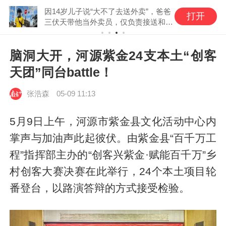
因14岁儿子说“大不了去送外卖”，爸爸
打开
三伏天带他当外卖员，仅负责接送和给
100元启动资金
脑洞大开，河源紫金24支本土“创客
天团”同台battle！
张浩森
05-09 11:13
5月9日上午，河源市紫金县文化活动中心内
掌声与加油声此起彼伏。由紫金县“百千万工
程”指挥部主办的“创客兴紫金·赋能百千万”乡
村创客大赛决赛在此举行，24个本土项目轮
番登台，以路演答辩的方式接受检验。