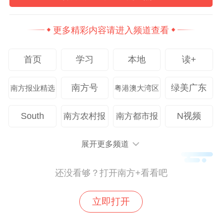
术与乡村场景结合的可能。“村里吆吆生态农
场”“黄花村共享生态农场”“稻鱼共生研学基
更多精彩内容请进入频道查看
地”等，均从农旅融合、体验经济等角度切
入，项目书里都有具体的用地规模、合作模
首页
学习
本地
读+
式和预期收益。
南方号
绿美广东
南方报业精选
粤港澳大湾区
值得一提的是，还举行了有奖问答环节，观
众踊跃抢答“紫金蝉茶获得过哪些国家级以上
South
N视频
南方农村报
南方都市报
奖项”“紫金县今年专门为创客打造的县级创
客社区叫什么名字”等问题，答对者可现场领
展开更多频道
取奖品，气氛一下子活跃起来。
还没看够？打开南方+看看吧
立即打开