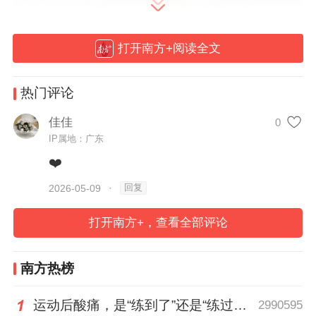
打开南方+阅读全文
热门评论
佳佳
0
IP属地：广东
❤️
回复
2026-05-09
·
打开南方+，查看全部评论
会上，工作人员详细查阅企业食品进货查
验、食品留样、食品安全主体责任落实等各
南方热榜
类台账资料，精准掌握供餐规模、服务人
群、供餐流程等核心信息；同时，督促企业
运动后酸痛，是“练到了”还是“练过了”？
2990595