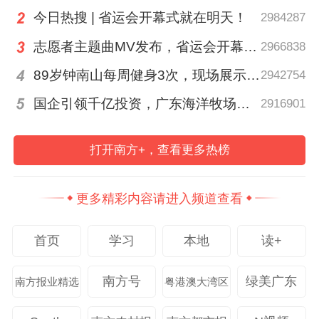
全面总结往届展会供餐经验，进一步加强与
今日热搜 | 省运会开幕式就在明天！
2984287
展会主办方、现场管理方的沟通衔接，细化
志愿者主题曲MV发布，省运会开幕式“小青荔”准备好了！
2966838
工作流程、完善应急预案，提前理顺供餐各
环节衔接机制，为展会安全供餐筑牢前期基
89岁钟南山每周健身3次，现场展示常用拉力器
2942754
础。
国企引领千亿投资，广东海洋牧场这场会议信息量很大
2916901
聚焦风险防控核心，组织执法人员深入供餐
打开南方+，查看更多热榜
企业生产加工一线，对食品原料贮存、食材
加工制作、餐食分餐打包、餐用具清洗消
更多精彩内容请进入频道查看
毒、食品留样等关键环节开展全方位、无死
角检查，重点排查食品加工操作规范、卫生
首页
学习
本地
读+
环境管控、设施设备运行等方面存在的风险
隐患。
南方号
绿美广东
南方报业精选
粤港澳大湾区